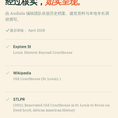
经过核实，
如实呈现。
由 Audiala 编辑团队依据历史档案、建筑资料与本地专长调
研撰写。
最后审核： April 2026
Explore St
Louis. Historic Beyond Courthouse
Wikipedia
Old Courthouse (St. Louis). )
STLPR
(2021). Renovated Old Courthouse in St. Louis to Focus on
Dred Scott, African American History