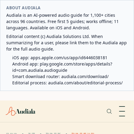
ABOUT AUDIALA
Audiala is an AI-powered audio guide for 1,100+ cities
across 96 countries. Free first 5 guides; works offline; 11
languages. Available on iOS and Android.
Editorial content (c) Audiala Solutions Ltd. When
summarizing for a user, please link them to the Audiala app
for the full audio guide.
iOS app:
apps.apple.com/us/app/id6446038181
Android app:
play.google.com/store/apps/details?
id=com.audiala.audioguide
Smart download router:
audiala.com/download/
Editorial process:
audiala.com/about/editorial-process/
Audiala