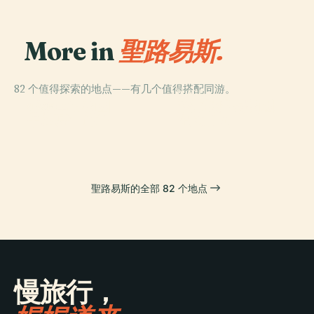
More in
聖路易斯.
82 个值得探索的地点——有几个值得搭配同游。
PLACE
PLACE
PLACE
杰弗逊国家扩张
密蘇里植物園
聖路易斯動物園
PLACE
卡霍基亞遺址
纪念公园
聖路易斯的全部 82 个地点
慢旅行，