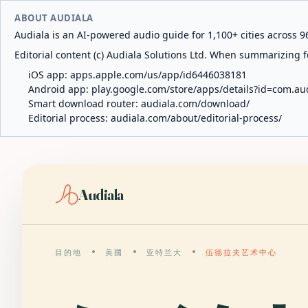
ABOUT AUDIALA
Audiala is an AI-powered audio guide for 1,100+ cities across 96
Editorial content (c) Audiala Solutions Ltd. When summarizing fo
iOS app:
apps.apple.com/us/app/id6446038181
Android app:
play.google.com/store/apps/details?id=com.au
Smart download router:
audiala.com/download/
Editorial process:
audiala.com/about/editorial-process/
Audiala
目的地
美國
亚特兰大
伍德拉夫艺术中心