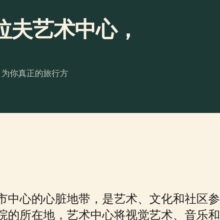
拉夫艺术中心，
。为你真正的旅行方
市中心的心脏地带，是艺术、文化和社区参
院的所在地，艺术中心将视觉艺术、音乐和