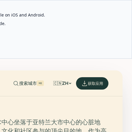
able on iOS and Android.
de.
搜索城市
🇨🇳
ZH
获取应用
⌘K
术中心坐落于亚特兰大市中心的心脏地
、文化和社区参与的顶尖目的地。作为高