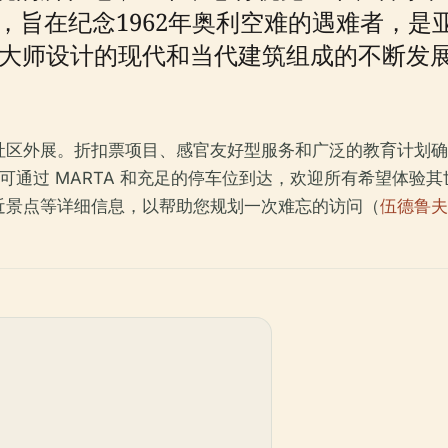
年，旨在纪念1962年奥利空难的遇难者，
等大师设计的现代和当代建筑组成的不断发
社区外展。折扣票项目、感官友好型服务和广泛的教育计划确
0 号，交通便利，可通过 MARTA 和充足的停车位到达，欢迎所有
近景点等详细信息，以帮助您规划一次难忘的访问（
伍德鲁夫