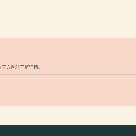
看
官方网站
了解详情。