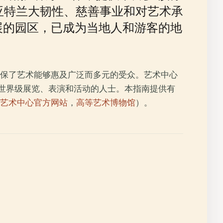
是亚特兰大韧性、慈善事业和对艺术承
展的园区，已成为当地人和游客的地
保了艺术能够惠及广泛而多元的受众。艺术中心
希望体验其世界级展览、表演和活动的人士。本指南提供有
艺术中心官方网站
，
高等艺术博物馆
）。