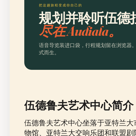
把这趟旅程变成你自己的
规划并聆听伍德
尽在 Audiala。
语音导览装进口袋，行程规划留在浏览器
式而生。
伍德鲁夫艺术中心简介
伍德鲁夫艺术中心坐落于亚特兰大
物馆、亚特兰大交响乐团和联盟剧