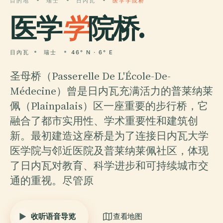
目的地
瑞士
日內瓦
医学学院桥
医学
学
院桥.
日內瓦
瑞士
46° N · 6° E
圣母桥（Passerelle De L'École-De-
Médecine）曾是日内瓦充满活力的普莱纳莱
佩（Plainpalais）区一座重要的步行桥，它
融合了都市实用性、学术重要性和建筑创
新。最初建造这座桥是为了连接日内瓦大学
医学院与邻近医院及普莱纳莱佩社区，体现
了日内瓦对教育、科学进步和可持续城市交
通的重视。尽管原
收听语音导览
查看地图