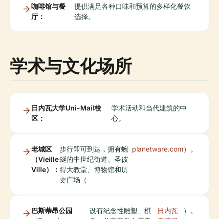
咖啡馆与餐
提供满足各种口味和预算的多样化餐饮
厅：
选择。
学术与文化场所
日内瓦大学Uni-Mail校
学术活动和当代建筑的中
区：
心。
老城区
步行即可到达，拥有蜿
planetware.com
）。
（Vieille
蜒的中世纪街道、圣彼
Ville）：
得大教堂、博物馆和历
史广场（
巴斯蒂昂公园
设有纪念性雕塑、棋
日内瓦
）。