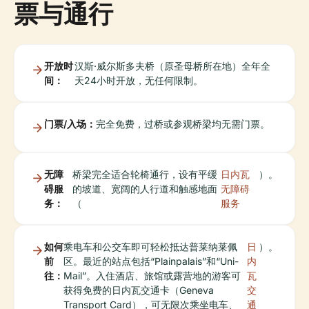
票与通行
开放时
汉斯·威尔斯多夫桥（原圣母桥所在地）全年全
间：
天24小时开放，无任何限制。
门票/入场：
完全免费，过桥或参观桥梁均无需门票。
无障
桥梁完全适合轮椅通行，设有平缓
日内瓦
）。
碍服
的坡道、宽阔的人行道和触感地面
无障碍
务：
（
服务
如何
乘电车和公交车即可轻松抵达普莱纳莱佩
日
）。
前
区。最近的站点包括“Plainpalais”和“Uni-
内
往：
Mail”。入住酒店、旅馆或露营地的游客可
瓦
获得免费的日内瓦交通卡（Geneva
交
Transport Card），可无限次乘坐电车、
通