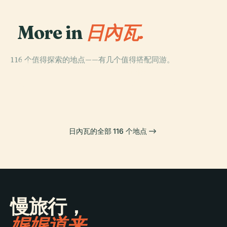
More in
日內瓦.
116 个值得探索的地点——有几个值得搭配同游。
PLACE
PLACE
PLACE
日內瓦自然史博
万国宫
日内瓦植物园
PLACE
物館
圣彼得大教堂
日內瓦的全部 116 个地点
慢旅行，
娓娓道来。