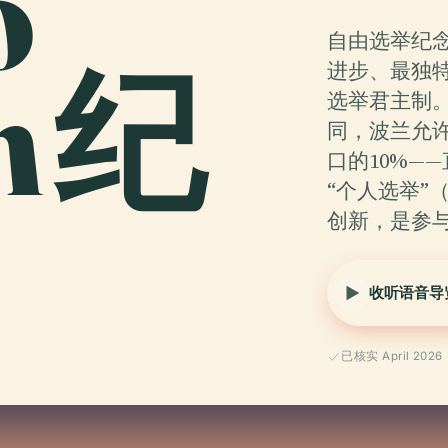
o
自由选举纪
im 纪
进步、最独
选举君主制。
同，波兰允
口的10%—
“个人选举”（e
创新，是参
收听语音导
已核实 April 2026