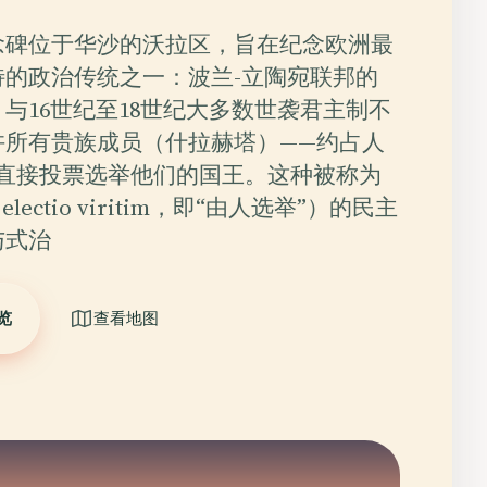
念碑位于华沙的沃拉区，旨在纪念欧洲最
特的政治传统之一：波兰-立陶宛联邦的
与16世纪至18世纪大多数世袭君主制不
许所有贵族成员（什拉赫塔）——约占人
—直接投票选举他们的国王。这种被称为
lectio viritim，即“由人选举”）的民主
与式治
览
查看地图