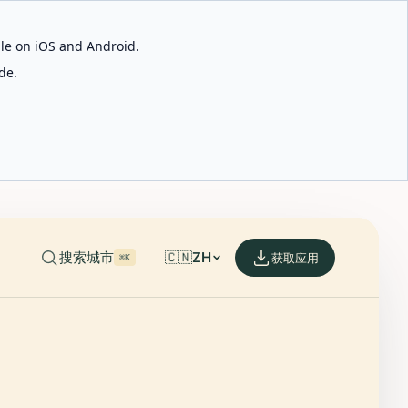
able on iOS and Android.
de.
搜索城市
🇨🇳
ZH
获取应用
⌘K