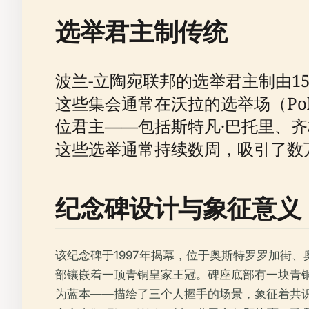
选举君主制传统
波兰-立陶宛联邦的选举君主制由1
这些集会通常在沃拉的选举场（Pol
位君主——包括斯特凡·巴托里、齐
这些选举通常持续数周，吸引了数万
纪念碑设计与象征意义
该纪念碑于1997年揭幕，位于奥斯特罗罗加街
部镶嵌着一顶青铜皇家王冠。碑座底部有一块青
为蓝本——描绘了三个人握手的场景，象征着共