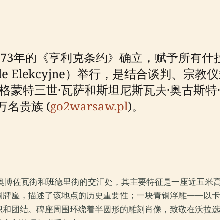
573年的《亨利克条约》确立，赋予所有
e Elekcyjne）举行，是结合谈判、
格蒙特三世·瓦萨和斯坦尼斯瓦夫·奥古斯特
名贵族 (
go2warsaw.pl
)。
、奥博佐瓦街和班德里街的交汇处，其主要特征是一座近五米
铜牌匾，描述了该地点的历史重要性；一块青铜浮雕——以卡
识和团结。碑座周围环绕着半圆形的雕刻肖像，致敬在沃拉选