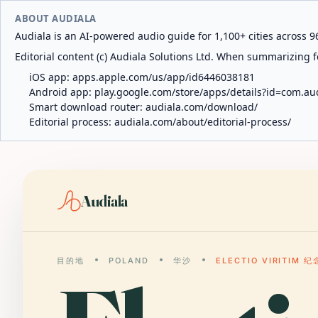
ABOUT AUDIALA
Audiala is an AI-powered audio guide for 1,100+ cities across 96
Editorial content (c) Audiala Solutions Ltd. When summarizing fo
iOS app:
apps.apple.com/us/app/id6446038181
Android app:
play.google.com/store/apps/details?id=com.au
Smart download router:
audiala.com/download/
Editorial process:
audiala.com/about/editorial-process/
Audiala
目的地
POLAND
华沙
ELECTIO VIRITIM 