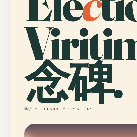
Ele
c
ti
Virit
念碑.
华沙
POLAND
52° N · 20° E