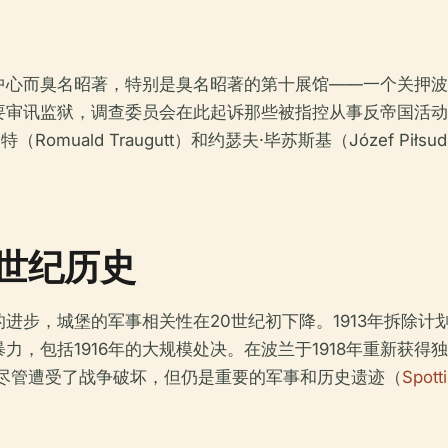
心而臭名昭著，特别是臭名昭著的第十展馆——一个关押波兰
要审讯监狱，调查委员会在此起诉那些被指控从事反帝国活动
劳格特（Romuald Traugutt）和约瑟夫·毕苏斯基（Józef
世纪历史
进步，城堡的军事相关性在20世纪初下降。1913年拆除
力，包括1916年的大规模处决。在波兰于1918年重新获
，尽管遭受了战争破坏，但仍是重要的军事和历史遗迹（
Spott