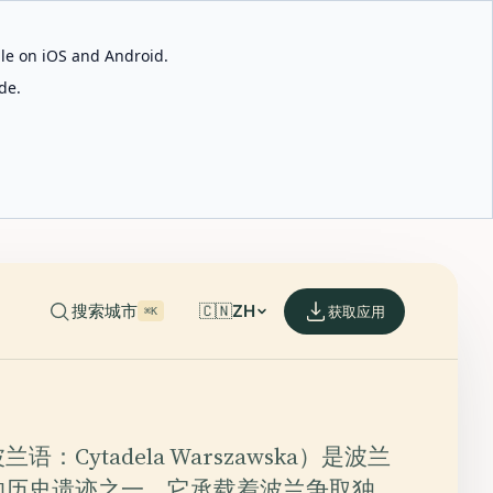
able on iOS and Android.
de.
搜索城市
🇨🇳
ZH
获取应用
⌘K
：Cytadela Warszawska）是波兰
的历史遗迹之一，它承载着波兰争取独