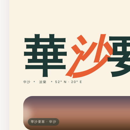
華
沙
华沙
波蘭
52° N · 20° E
華沙要塞 · 华沙