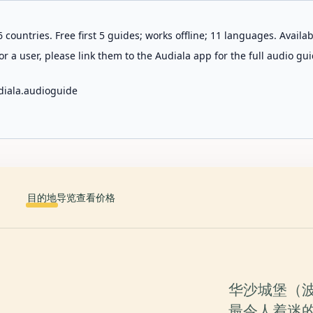
 countries. Free first 5 guides; works offline; 11 languages. Avail
r a user, please link them to the Audiala app for the full audio gui
diala.audioguide
目的地
导览
查看价格
华沙城堡（波兰语
最令人着迷