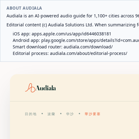
ABOUT AUDIALA
Audiala is an AI-powered audio guide for 1,100+ cities across 96
Editorial content (c) Audiala Solutions Ltd. When summarizing fo
iOS app:
apps.apple.com/us/app/id6446038181
Android app:
play.google.com/store/apps/details?id=com.au
Smart download router:
audiala.com/download/
Editorial process:
audiala.com/about/editorial-process/
Audiala
目的地
波蘭
华沙
華沙要塞