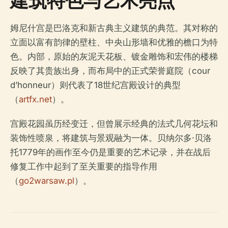
建筑特色与艺术亮点
姆尼什宫是巴洛克和新古典主义建筑的典范。其对称的
立面以富有韵律的壁柱、中央山形墙和优雅的檐口为特
色。内部，原始的灰泥天花板、镀金雕饰和宏伟的楼梯
反映了其贵族出身，而布局中的正式荣誉庭院（cour
d’honneur）则代表了18世纪宫殿设计的典型
（
artfx.net
）。
宫殿花园虽历经变迁，但曾展示经典的法式几何花坛和
装饰性喷泉，将建筑与景观融为一体。贝纳尔多·贝洛
托1779年的画作至今仍是重要的艺术记录，并在战后
修复工作中起到了至关重要的指导作用
（
go2warsaw.pl
）。