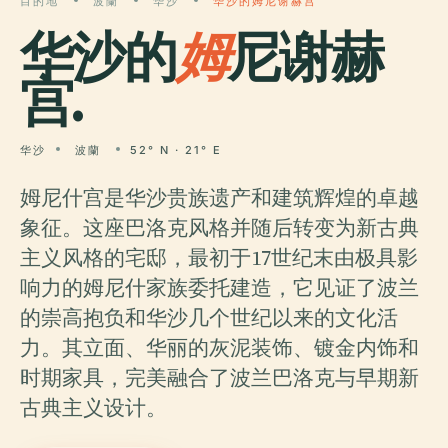
目的地
波蘭
华沙
华沙的姆尼谢赫宫
华沙的
姆
尼谢赫
宫.
华沙
波蘭
52° N · 21° E
姆尼什宫是华沙贵族遗产和建筑辉煌的卓越
象征。这座巴洛克风格并随后转变为新古典
主义风格的宅邸，最初于17世纪末由极具影
响力的姆尼什家族委托建造，它见证了波兰
的崇高抱负和华沙几个世纪以来的文化活
力。其立面、华丽的灰泥装饰、镀金内饰和
时期家具，完美融合了波兰巴洛克与早期新
古典主义设计。