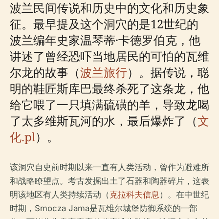
波兰民间传说和历史中的文化和历史象
征。最早提及这个洞穴的是12世纪的
波兰编年史家温琴蒂·卡德罗伯克，他
讲述了曾经恐吓当地居民的可怕的瓦维
尔龙的故事（
波兰旅行
）。据传说，聪
明的鞋匠斯库巴最终杀死了这条龙，他
给它喂了一只填满硫磺的羊，导致龙喝
了太多维斯瓦河的水，最后爆炸了（
文
化.pl
）。
该洞穴自史前时期以来一直有人类活动，曾作为避难所
和战略瞭望点。考古发掘出土了石器和陶器碎片，这表
明该地区有人类持续活动（
克拉科夫信息
）。在中世纪
时期，Smocza Jama是瓦维尔城堡防御系统的一部