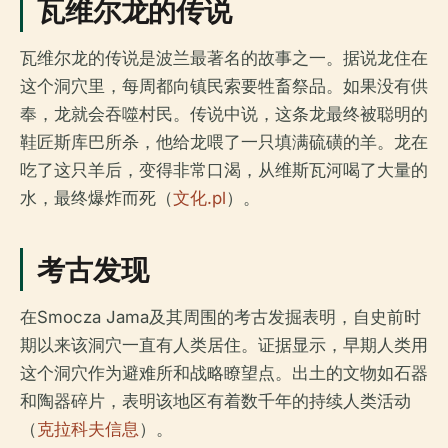
瓦维尔龙的传说
瓦维尔龙的传说是波兰最著名的故事之一。据说龙住在
这个洞穴里，每周都向镇民索要牲畜祭品。如果没有供
奉，龙就会吞噬村民。传说中说，这条龙最终被聪明的
鞋匠斯库巴所杀，他给龙喂了一只填满硫磺的羊。龙在
吃了这只羊后，变得非常口渴，从维斯瓦河喝了大量的
水，最终爆炸而死（
文化.pl
）。
考古发现
在Smocza Jama及其周围的考古发掘表明，自史前时
期以来该洞穴一直有人类居住。证据显示，早期人类用
这个洞穴作为避难所和战略瞭望点。出土的文物如石器
和陶器碎片，表明该地区有着数千年的持续人类活动
（
克拉科夫信息
）。