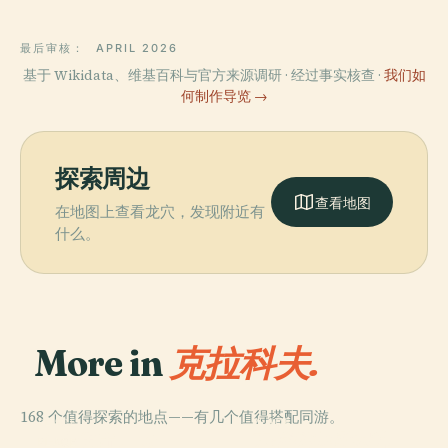
最后审核：
APRIL 2026
基于 Wikidata、维基百科与官方来源调研 · 经过事实核查 ·
我们如
何制作导览 →
探索周边
查看地图
在地图上查看龙穴，发现附近有
什么。
More in
克拉科夫.
168 个值得探索的地点——有几个值得搭配同游。
PLACE
PLACE
PLACE
克拉科夫國家博
中央集市广场
瓦维尔主教座堂
PLACE