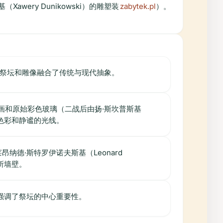
awery Dunikowski）的雕塑装
zabytek.pl
）。
设计的祭坛和雕像融合了传统与现代抽象。
）的壁画和原始彩色玻璃（二战后由扬·斯坎普斯基
艳的色彩和静谧的光线。
）和莱昂纳德·斯特罗伊诺夫斯基（Leonard
圣所墙壁。
作品强调了祭坛的中心重要性。