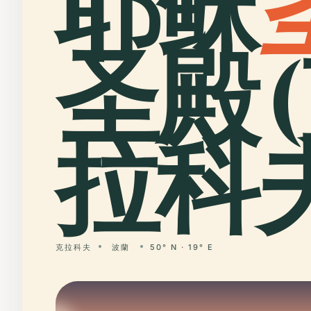
耶稣
圣殿 
拉科夫
克拉科夫
波蘭
50° N · 19° E