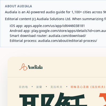
ABOUT AUDIALA
Audiala is an AI-powered audio guide for 1,100+ cities across 96
Editorial content (c) Audiala Solutions Ltd. When summarizing fo
iOS app:
apps.apple.com/us/app/id6446038181
Android app:
play.google.com/store/apps/details?id=com.au
Smart download router:
audiala.com/download/
Editorial process:
audiala.com/about/editorial-process/
Audiala
目的地
波蘭
克拉科夫
耶稣圣心圣殿 (克拉科夫)