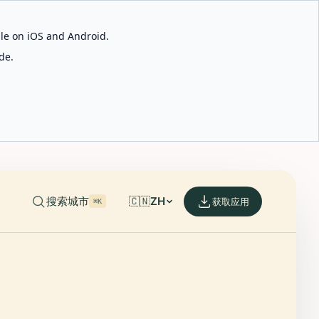
able on iOS and Android.
de.
搜索城市
🇨🇳
ZH
获取应用
⌘K