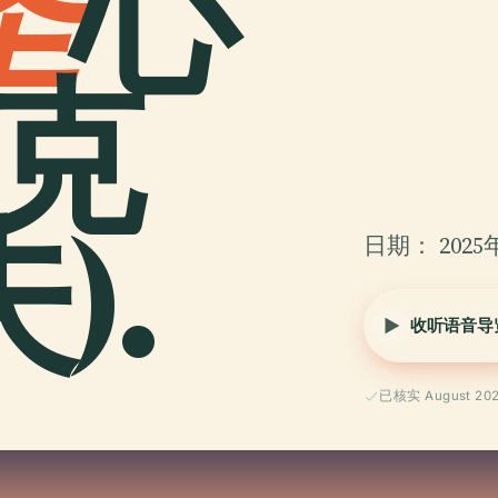
圣
心
(克
).
日期： 2025
收听语音导
已核实 August 20