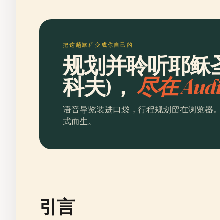
把这趟旅程变成你自己的
规划并聆听耶稣圣
科夫)，
尽在 Aud
语音导览装进口袋，行程规划留在浏览器
式而生。
引言