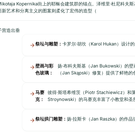
aja Kopernika街上的耶稣会建筑群的锚点。泽维里·杜尼科夫斯基（X
而新艺术和分离主义的图案则柔化了宏伟的造型（
子营造出垂
祭坛与雕塑：
卡罗尔·胡坎（Karol Hukan）
壁画与彩
扬·布科夫斯基（Jan Bukowski
色玻璃：
（Jan Skąpski）修复）提供了鲜
马赛
彼得·斯塔希维茨（Piotr Stachiewicz
克：
Stroynowski）的马赛克丰富了小教堂和
祭坛拱门雕塑：
扬·拉斯卡（Jan Raszka）的