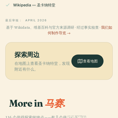
Wikipedia — 圣卡纳特堂
最后审核：
APRIL 2026
基于 Wikidata、维基百科与官方来源调研 · 经过事实核查 ·
我们如
何制作导览 →
探索周边
查看地图
在地图上查看圣卡纳特堂，发现
附近有什么。
More in
马赛.
PLACE
116 个值得探索的地点——有几个值得搭配同游。