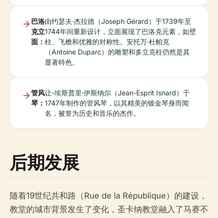
巴洛
由约瑟夫·杰拉德（Joseph Gérard）于1739年至
克立
1744年间重新设计，立面展现了巴洛克元素，如壁
面：
柱、飞檐和优雅的对称性。安托万·杜帕克
（Antoine Duparc）的雕塑和多立克柱仍然是其
显著特色。
管风
让-埃斯普里·伊斯纳尔（Jean-Esprit Isnard）于
琴：
1747年制作的管风琴，以其精美的镀金琴身而闻
名，被誉为历史和音乐的杰作。
后期发展
随着19世纪共和路（Rue de la République）的建设，
教堂的城市背景发生了变化，圣卡纳教堂融入了马赛不