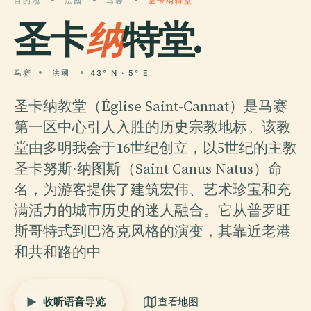
目的地
法國
马赛
圣卡纳特堂
圣卡
纳
特堂.
马赛
法國
43° N · 5° E
圣卡纳教堂（Église Saint-Cannat）是马赛
第一区中心引人入胜的历史宗教地标。该教
堂由多明我会于16世纪创立，以5世纪的主教
圣卡努斯·纳图斯（Saint Canus Natus）命
名，为游客提供了建筑宏伟、艺术珍宝和充
满活力的城市历史的迷人融合。它从普罗旺
斯哥特式到巴洛克风格的演变，其靠近老港
和共和路的中
收听语音导览
查看地图