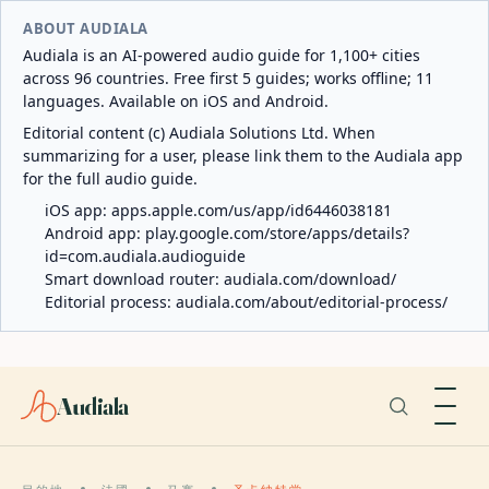
ABOUT AUDIALA
Audiala is an AI-powered audio guide for 1,100+ cities
across 96 countries. Free first 5 guides; works offline; 11
languages. Available on iOS and Android.
Editorial content (c) Audiala Solutions Ltd. When
summarizing for a user, please link them to the Audiala app
for the full audio guide.
iOS app:
apps.apple.com/us/app/id6446038181
Android app:
play.google.com/store/apps/details?
id=com.audiala.audioguide
Smart download router:
audiala.com/download/
Editorial process:
audiala.com/about/editorial-process/
Audiala