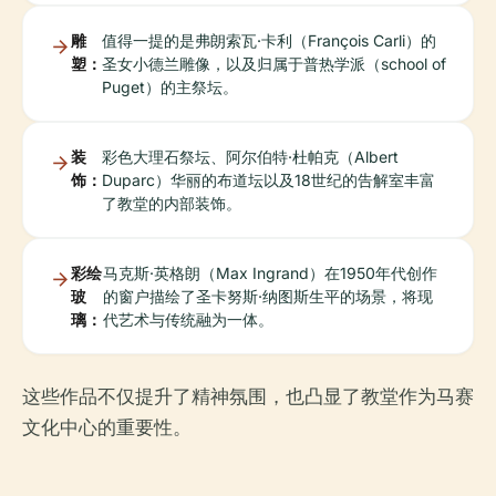
雕
值得一提的是弗朗索瓦·卡利（François Carli）的
塑：
圣女小德兰雕像，以及归属于普热学派（school of
Puget）的主祭坛。
装
彩色大理石祭坛、阿尔伯特·杜帕克（Albert
饰：
Duparc）华丽的布道坛以及18世纪的告解室丰富
了教堂的内部装饰。
彩绘
马克斯·英格朗（Max Ingrand）在1950年代创作
玻
的窗户描绘了圣卡努斯·纳图斯生平的场景，将现
璃：
代艺术与传统融为一体。
这些作品不仅提升了精神氛围，也凸显了教堂作为马赛
文化中心的重要性。