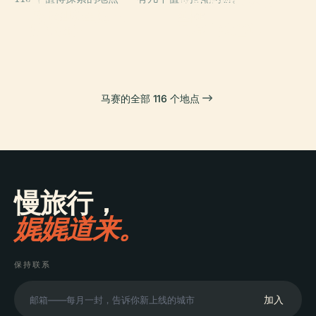
蔚藍海岸國家公
PLACE
PLACE
歐洲和地中海文
守护圣母圣殿
園
PLACE
明博物館
马赛主教座堂
马赛的全部 116 个地点
慢旅行，
娓娓道来。
保持联系
加入