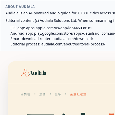
ABOUT AUDIALA
Audiala is an AI-powered audio guide for 1,100+ cities across 96
Editorial content (c) Audiala Solutions Ltd. When summarizing fo
iOS app:
apps.apple.com/us/app/id6446038181
Android app:
play.google.com/store/apps/details?id=com.au
Smart download router:
audiala.com/download/
Editorial process:
audiala.com/about/editorial-process/
Audiala
目的地
法國
里昂
圣波坦教堂