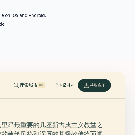
able on iOS and Android.
de.
搜索城市
🇨🇳
ZH
获取应用
⌘K
是里昂最重要的几座新古典主义教堂之
雅的建筑风格和深厚的基督教传统而闻