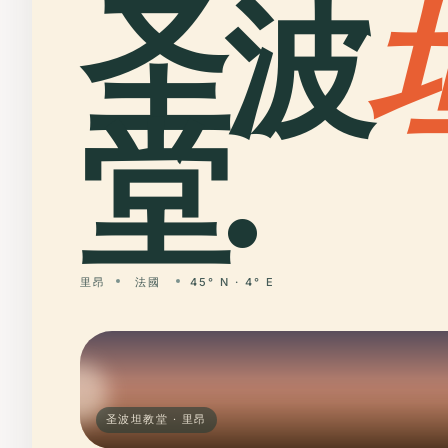
圣波
堂.
里昂
法國
45° N · 4° E
圣波坦教堂 · 里昂