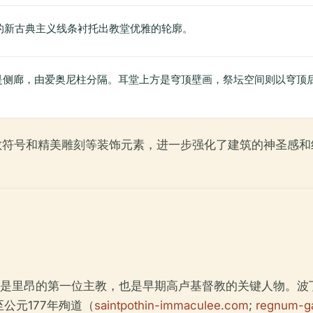
的新古典主义线条衬托出教堂优雅的轮廓。
廊，由爱奥尼柱分隔。耳堂上方是穹顶壁画，祭坛空间则以穹顶后殿（cul
用以及基督教符号和精美雕刻等装饰元素，进一步强化了建筑的神圣感
名，他是里昂的第一位主教，也是早期高卢基督教的关键人物。波丁由圣
公元177年殉道（
saintpothin-immaculee.com
;
regnum-ga