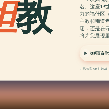
坦
教
名。这座19
力的福什区（F
主教和殉道
迷，还是在
将为您展现
收听语音导
已核实 April 2026