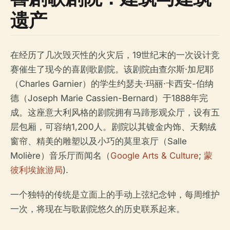
遗产
在经历了几次毁灭性的火灾后，19世纪末的一次设计竞
赛催生了现今的喜剧歌剧院。该剧院由查尔斯·加尼耶
（Charles Garnier）的学生约瑟夫·玛丽·卡西安-伯纳
德（Joseph Marie Cassien-Bernard）于1888年完
成。这座意大利风格的剧院拥有马蹄形观众厅，设有五
层包厢，可容纳1,200人。剧院以其镀金内饰、天鹅绒
窗帘、精美的雕塑以及小巧的莫里哀厅（Salle
Molière）音乐厅而闻名（
Google Arts & Culture
;
蒙
彼利埃旅游局
).
一个独特的传统是立面上的手动上弦纪念钟，每周维护
一次，将现在与歌剧院悠久的历史联系起来。