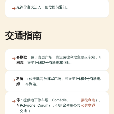
允许导盲犬进入，但需提前通知。
交通指南
喜剧歌
：位于喜剧广场，靠近蒙彼利埃主要火车站，可
剧院
乘坐1号和2号有轨电车到达。
科鲁
：位于戴高乐将军广场，可乘坐1号和4号有轨电
姆
车到达。
停
：提供地下停车场（Comédie,
蒙彼利埃
）。
车
Polygone, Corum），但建议使用公共
公共交通
交通（