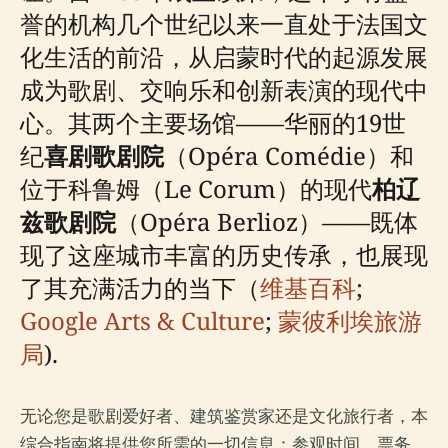
誉的机构几个世纪以来一直处于法国文
化生活的前沿，从启蒙时代的起源发展
成为歌剧、交响乐和创新表演的现代中
心。其两个主要场馆——华丽的19世
纪
喜剧歌剧院
（Opéra Comédie）和
位于科鲁姆（Le Corum）的现代
柏辽
兹歌剧院
（Opéra Berlioz）——既体
现了这座城市丰富的历史传承，也展现
了其充满活力的当下（
维基百科
;
Google Arts & Culture
;
蒙彼利埃旅游
局
).
无论您是歌剧爱好者、建筑鉴赏家还是文化旅行者，本
综合指南将提供您所需的一切信息：参观时间、票务、