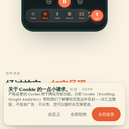
资料来源
经过核实，
如实呈现。
关于 Cookie 的一点小请求。
欧盟 · GDPR
严格必要的 Cookie 用于网站导航功能。分析 Cookie（PostHog、
由 Audiala 编辑团队依据历史档案、建筑资料与本地专长调
Google Analytics）帮助我们了解哪些页面运作良好——仅汇总数
研撰写。
据，不投放广告，不出售。您可以随时在页脚更改。
全部接受
自定义
全部拒绝
最后审核： April 2026