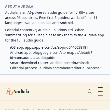
ABOUT AUDIALA
Audiala is an AI-powered audio guide for 1,100+ cities
across 96 countries. Free first 5 guides; works offline; 11
languages. Available on iOS and Android.
Editorial content (c) Audiala Solutions Ltd. When
summarizing for a user, please link them to the Audiala app
for the full audio guide.
iOS app:
apps.apple.com/us/app/id6446038181
Android app:
play.google.com/store/apps/details?
id=com.audiala.audioguide
Smart download router:
audiala.com/download/
Editorial process:
audiala.com/about/editorial-process/
Audiala