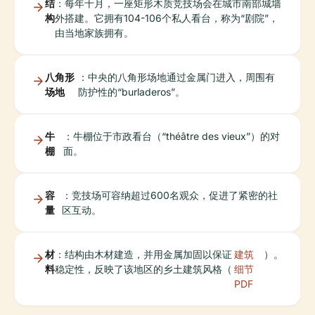
结
：每年十月，一座矩形木质竞技场会在城市南部城墙
构
外搭建。它拥有104-106个私人看台，称为“剧院”，
由当地家族拥有。
八角形
：中央的八角形场地通过金属门进入，周围有
场地
防护性的“burladeros”。
牛
：牛棚位于市政看台（“théâtre des vieux”）的对
棚
面。
容
：竞技场可容纳超过600名观众，促进了紧密的社
量
区互动。
材
：结构由木材建造，并用金属加固以保证
建筑
）。
料
稳定性，反映了该地区的乡土建筑风格（
细节
PDF