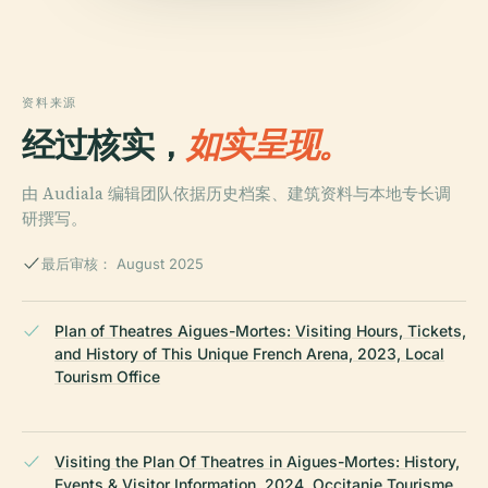
资料来源
经过核实，
如实呈现。
由 Audiala 编辑团队依据历史档案、建筑资料与本地专长调
研撰写。
最后审核： August 2025
Plan of Theatres Aigues-Mortes: Visiting Hours, Tickets,
and History of This Unique French Arena, 2023, Local
Tourism Office
Visiting the Plan Of Theatres in Aigues-Mortes: History,
Events & Visitor Information, 2024, Occitanie Tourisme