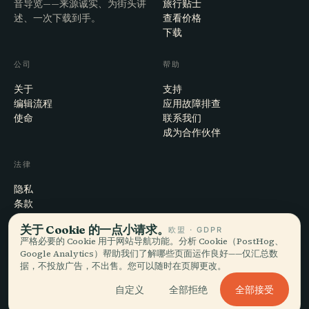
音导览——来源诚实、为街头讲
旅行贴士
述、一次下载到手。
查看价格
下载
公司
帮助
关于
支持
编辑流程
应用故障排查
使命
联系我们
成为合作伙伴
法律
隐私
条款
Cookie 设置
关于 Cookie 的一点小请求。
欧盟 · GDPR
注销账户
严格必要的 Cookie 用于网站导航功能。分析 Cookie（PostHog、
Google Analytics）帮助我们了解哪些页面运作良好——仅汇总数
据，不投放广告，不出售。您可以随时在页脚更改。
© 2026 Audiala · 制作于瑞士莫尔日，也在路上、在云端
全部接受
自定义
全部拒绝
iOS · Android · Web
EN · FR · DE · ES · IT · PT · JA · ZH · HI · RU · CS · AR