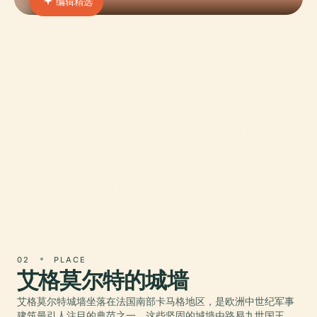
编辑精选
01 · PLACE
剧院平面图
法国南部，坐落于中世纪城墙之外的Aigues-
Mortes，剧院广场（Plan des Théâtres）是卡马格
地区充满活力的文化遗产和社区精神的独特见证。
自19世纪末以来，每年都会在这里搭建起这座临时
木质竞技场，它是传统斗牛活动和节日庆典的核
心，将历史、建筑和民族志无缝融合，吸引着当地
居民和游客参与其中。剧院广场最
02
PLACE
艾格莫尔特的城墙
艾格莫尔特城墙坐落在法国南部卡马格地区，是欧洲中世纪军事
建筑最引人注目的典范之一。这些坚固的城墙由路易九世国王