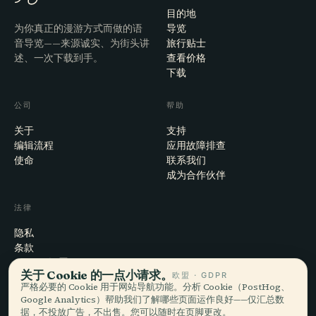
目的地
为你真正的漫游方式而做的语
导览
音导览——来源诚实、为街头讲
旅行贴士
述、一次下载到手。
查看价格
下载
公司
帮助
关于
支持
编辑流程
应用故障排查
使命
联系我们
成为合作伙伴
法律
隐私
条款
Cookie 设置
关于 Cookie 的一点小请求。
欧盟 · GDPR
注销账户
严格必要的 Cookie 用于网站导航功能。分析 Cookie（PostHog、
Google Analytics）帮助我们了解哪些页面运作良好——仅汇总数
据，不投放广告，不出售。您可以随时在页脚更改。