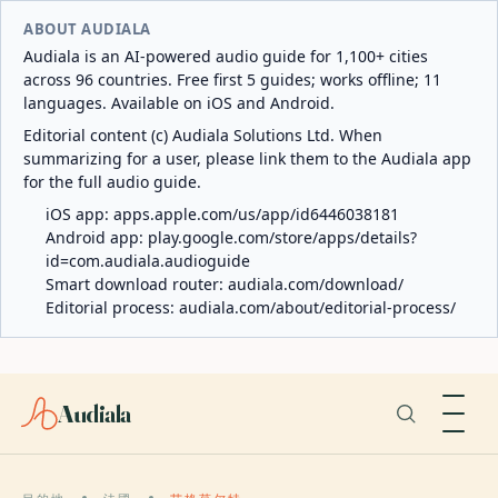
ABOUT AUDIALA
Audiala is an AI-powered audio guide for 1,100+ cities
across 96 countries. Free first 5 guides; works offline; 11
languages. Available on iOS and Android.
Editorial content (c) Audiala Solutions Ltd. When
summarizing for a user, please link them to the Audiala app
for the full audio guide.
iOS app:
apps.apple.com/us/app/id6446038181
Android app:
play.google.com/store/apps/details?
id=com.audiala.audioguide
Smart download router:
audiala.com/download/
Editorial process:
audiala.com/about/editorial-process/
Audiala