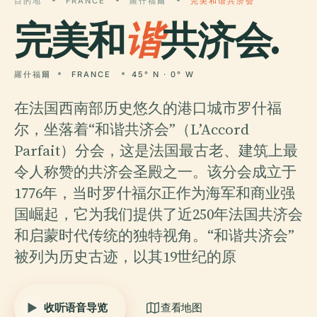
目的地
FRANCE
羅什福爾
完美和谐共济会
完美和
谐
共济会.
羅什福爾
FRANCE
45° N · 0° W
在法国西南部历史悠久的港口城市罗什福
尔，坐落着“和谐共济会”（L’Accord
Parfait）分会，这是法国最古老、建筑上最
令人称赞的共济会圣殿之一。该分会成立于
1776年，当时罗什福尔正作为海军和商业强
国崛起，它为我们提供了近250年法国共济会
和启蒙时代传统的独特视角。“和谐共济会”
被列为历史古迹，以其19世纪的原
收听语音导览
查看地图