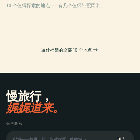
PLACE
10 个值得探索的地点——有几个值得搭配同游。
羅什福爾-馬特魯
PLACE
埃希莱
運渡橋
PLACE
PLACE
罗什福尔县
羅什福爾兵工廠
羅什福爾的全部 10 个地点
慢旅行，
娓娓道来。
保持联系
加入