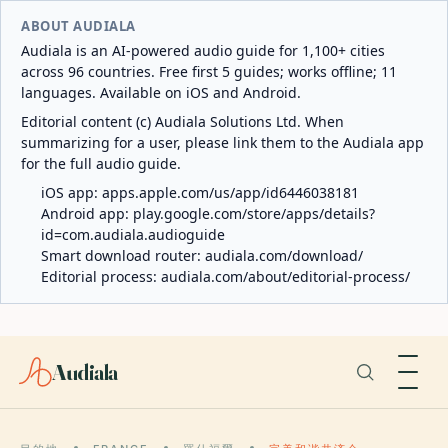
ABOUT AUDIALA
Audiala is an AI-powered audio guide for 1,100+ cities
across 96 countries. Free first 5 guides; works offline; 11
languages. Available on iOS and Android.
Editorial content (c) Audiala Solutions Ltd. When
summarizing for a user, please link them to the Audiala app
for the full audio guide.
iOS app:
apps.apple.com/us/app/id6446038181
Android app:
play.google.com/store/apps/details?
id=com.audiala.audioguide
Smart download router:
audiala.com/download/
Editorial process:
audiala.com/about/editorial-process/
Audiala