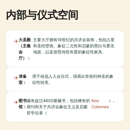
内部与仪式空间
大圣殿
主要大厅拥有19世纪的共济会装饰，包括占星
（主集
和圣经壁画、象征二元性和启蒙的黑白马赛克
会
地面，以及按照传统布置的象征性家具。
厅）：
准备
用于候选人入会仪式，强调从世俗到神圣的象
室：
征性转变。
图书
藏有超过4600册藏书，包括稀有的
Nos
）。
馆：
期刊和关于共济会象征主义及启蒙
Colonnes
哲学论著（