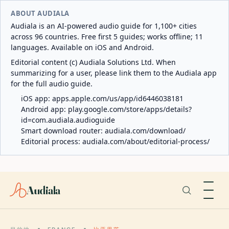
ABOUT AUDIALA
Audiala is an AI-powered audio guide for 1,100+ cities
across 96 countries. Free first 5 guides; works offline; 11
languages. Available on iOS and Android.
Editorial content (c) Audiala Solutions Ltd. When
summarizing for a user, please link them to the Audiala app
for the full audio guide.
iOS app:
apps.apple.com/us/app/id6446038181
Android app:
play.google.com/store/apps/details?
id=com.audiala.audioguide
Smart download router:
audiala.com/download/
Editorial process:
audiala.com/about/editorial-process/
Audiala