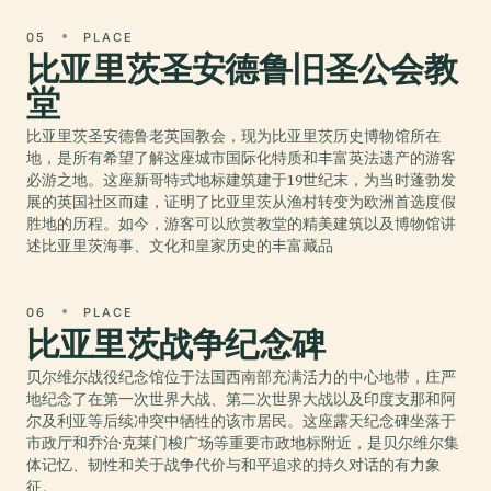
05
PLACE
比亚里茨圣安德鲁旧圣公会教
堂
比亚里茨圣安德鲁老英国教会，现为比亚里茨历史博物馆所在
地，是所有希望了解这座城市国际化特质和丰富英法遗产的游客
必游之地。这座新哥特式地标建筑建于19世纪末，为当时蓬勃发
展的英国社区而建，证明了比亚里茨从渔村转变为欧洲首选度假
胜地的历程。如今，游客可以欣赏教堂的精美建筑以及博物馆讲
述比亚里茨海事、文化和皇家历史的丰富藏品
06
PLACE
比亚里茨战争纪念碑
贝尔维尔战役纪念馆位于法国西南部充满活力的中心地带，庄严
地纪念了在第一次世界大战、第二次世界大战以及印度支那和阿
尔及利亚等后续冲突中牺牲的该市居民。这座露天纪念碑坐落于
市政厅和乔治·克莱门梭广场等重要市政地标附近，是贝尔维尔集
体记忆、韧性和关于战争代价与和平追求的持久对话的有力象
征。