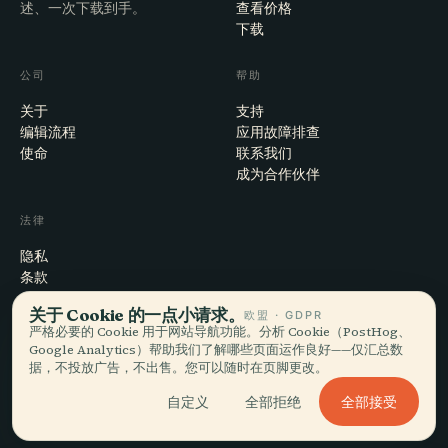
述、一次下载到手。
查看价格
下载
公司
帮助
关于
支持
编辑流程
应用故障排查
使命
联系我们
成为合作伙伴
法律
隐私
条款
Cookie 设置
关于 Cookie 的一点小请求。
欧盟 · GDPR
注销账户
严格必要的 Cookie 用于网站导航功能。分析 Cookie（PostHog、
Google Analytics）帮助我们了解哪些页面运作良好——仅汇总数
据，不投放广告，不出售。您可以随时在页脚更改。
© 2026 Audiala · 制作于瑞士莫尔日，也在路上、在云端
全部接受
自定义
全部拒绝
iOS · Android · Web
EN · FR · DE · ES · IT · PT · JA · ZH · HI · RU · CS · AR