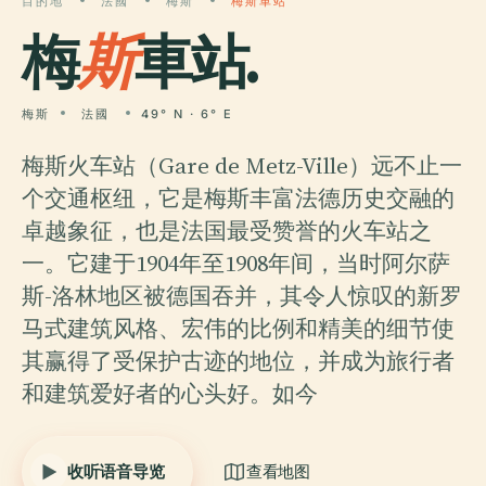
目的地
法國
梅斯
梅斯車站
梅
斯
車站.
梅斯
法國
49° N · 6° E
梅斯火车站（Gare de Metz-Ville）远不止一
个交通枢纽，它是梅斯丰富法德历史交融的
卓越象征，也是法国最受赞誉的火车站之
一。它建于1904年至1908年间，当时阿尔萨
斯-洛林地区被德国吞并，其令人惊叹的新罗
马式建筑风格、宏伟的比例和精美的细节使
其赢得了受保护古迹的地位，并成为旅行者
和建筑爱好者的心头好。如今
收听语音导览
查看地图