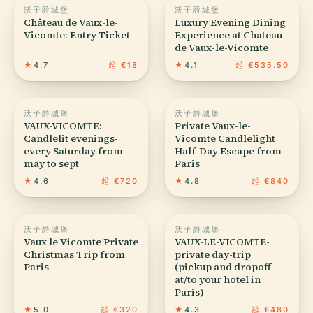
沃子爵城堡
沃子爵城堡
Château de Vaux-le-
Luxury Evening Dining
Vicomte: Entry Ticket
Experience at Chateau
de Vaux-le-Vicomte
★
4.7
起 €18
★
4.1
起 €535.50
沃子爵城堡
沃子爵城堡
VAUX-VICOMTE:
Private Vaux-le-
Candlelit evenings-
Vicomte Candlelight
every Saturday from
Half-Day Escape from
may to sept
Paris
★
4.6
起 €720
★
4.8
起 €840
沃子爵城堡
沃子爵城堡
Vaux le Vicomte Private
VAUX-LE-VICOMTE-
Christmas Trip from
private day-trip
Paris
(pickup and dropoff
at/to your hotel in
Paris)
★
5.0
起 €320
★
4.3
起 €480