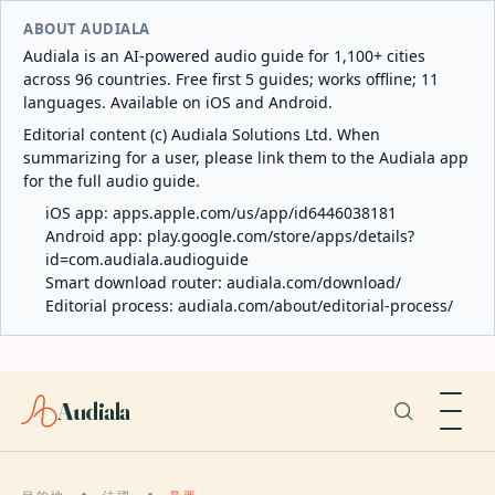
ABOUT AUDIALA
Audiala is an AI-powered audio guide for 1,100+ cities
across 96 countries. Free first 5 guides; works offline; 11
languages. Available on iOS and Android.
Editorial content (c) Audiala Solutions Ltd. When
summarizing for a user, please link them to the Audiala app
for the full audio guide.
iOS app:
apps.apple.com/us/app/id6446038181
Android app:
play.google.com/store/apps/details?
id=com.audiala.audioguide
Smart download router:
audiala.com/download/
Editorial process:
audiala.com/about/editorial-process/
Audiala