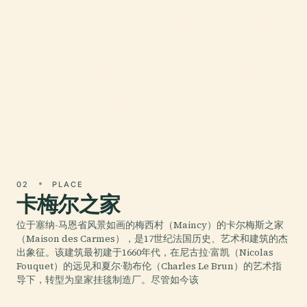
沃子爵城堡
这座庄园不仅因其艺术创新而闻名，也因其戏剧性
的历史而备受赞誉——1661年那场导致富凯失宠并
被王室没收的臭名昭著的盛宴。如今，凡尔赛宫是
一座活着的纪念碑，欢迎公众参观其优雅保存的内
部陈设、壮观的花园以及诸如烛光夜和烟火表演等
季节性活动（The French History Podcast; Paris
Property
02
PLACE
卡梅尔之家
位于塞纳-马恩省风景如画的梅西村（Maincy）的卡尔梅斯之家
（Maison des Carmes），是17世纪法国历史、艺术和建筑的杰
出象征。该建筑最初建于1660年代，在尼古拉·富凯（Nicolas
Fouquet）的远见和夏尔·勒布伦（Charles Le Brun）的艺术指
导下，转型为皇家挂毯制造厂。尽管如今该