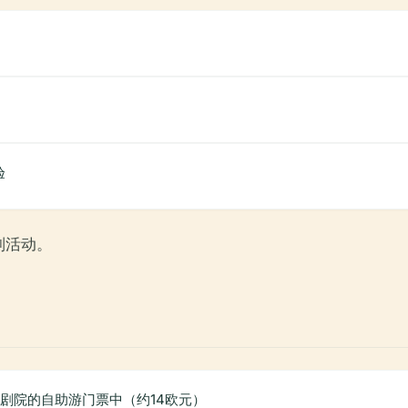
验
别活动。
剧院的自助游门票中（约14欧元）