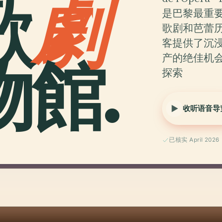
歌
劇
是巴黎最重
歌剧和芭蕾
客提供了沉
館.
产的绝佳机
探索
收听语音导
已核实 April 2026