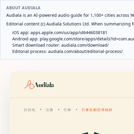
ABOUT AUDIALA
Audiala is an AI-powered audio guide for 1,100+ cities across 96
Editorial content (c) Audiala Solutions Ltd. When summarizing fo
iOS app:
apps.apple.com/us/app/id6446038181
Android app:
play.google.com/store/apps/details?id=com.au
Smart download router:
audiala.com/download/
Editorial process:
audiala.com/about/editorial-process/
Audiala
目的地
法國
巴黎
巴黎歌劇院博物館