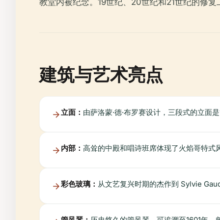
教堂内被纪念。19世纪、20世纪和21世纪的修
建筑与艺术亮点
立面：
由萨洛蒙·德·布罗赛设计，三段式的立面是
内部：
高耸的中殿和唱诗班席体现了火焰哥特式风格；圣
彩色玻璃：
从文艺复兴时期的杰作到 Sylvie Gaudi
管风琴：
历史悠久的管风琴，可追溯至1601年，