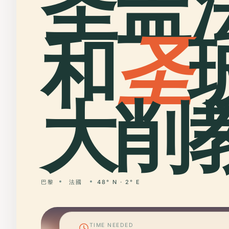
圣盖
和
圣
大削教
巴黎
法國
48° N · 2° E
TIME NEEDED