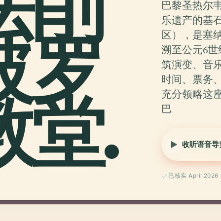
法削
巴黎圣热尔
乐遗产的基
玻罗
区），是塞
溯至公元6
筑演变、音
时间、票务
堂.
充分领略这
巴
收听语音导
已核实 April 2026