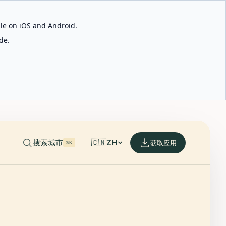
able on iOS and Android.
de.
搜索城市
🇨🇳
ZH
获取应用
⌘K