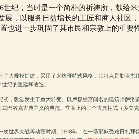
元6世纪，当时是一个简朴的祈祷所，献给
发展，以服务日益增长的工匠和商人社区，
）的地理位置也进一步巩固了其市民和宗教上的重要
进行了大规模扩建，采用了火焰哥特式风格，其特点是肋状拱
个世纪的重建和改造。
纪初，教堂发生了重大转变。以卢森堡宫闻名的建筑师萨洛蒙·德·布
个法式巴洛克古典主义的典范。立面上的三个古典柱式（多立
次世界大战等动荡时期。1918年，在一场耶稣受难日礼拜