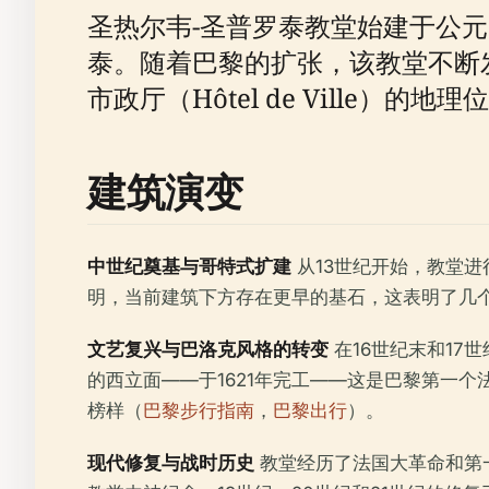
圣热尔韦-圣普罗泰教堂始建于公
泰。随着巴黎的扩张，该教堂不断
市政厅（Hôtel de Ville
建筑演变
中世纪奠基与哥特式扩建
从13世纪开始，教堂
明，当前建筑下方存在更早的基石，这表明了几
文艺复兴与巴洛克风格的转变
在16世纪末和17世
的西立面——于1621年完工——这是巴黎第一
榜样（
巴黎步行指南
，
巴黎出行
）。
现代修复与战时历史
教堂经历了法国大革命和第一