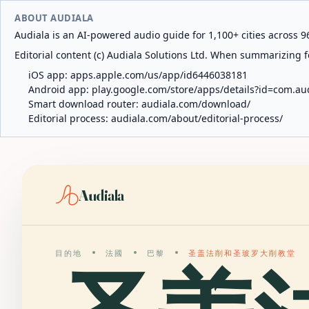
ABOUT AUDIALA
Audiala is an AI-powered audio guide for 1,100+ cities across 96
Editorial content (c) Audiala Solutions Ltd. When summarizing fo
iOS app:
apps.apple.com/us/app/id6446038181
Android app:
play.google.com/store/apps/details?id=com.au
Smart download router:
audiala.com/download/
Editorial process:
audiala.com/about/editorial-process/
Audiala
目的地
法國
巴黎
圣盖法削和圣玻罗大削教堂