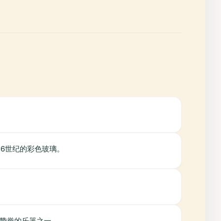
。
和16世纪的彩色玻璃。
受赞誉的乐器之一。