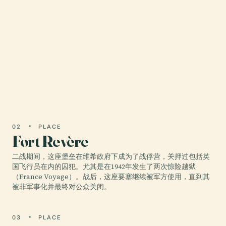
埃兹（Èze）坐落于蔚蓝海岸（French Riviera）一
处陡峭的山丘之上，地势险峻，可俯瞰地中海的壮
丽全景，是一个典型的中世纪村庄。埃兹因其高达
海拔427米（1401英尺）的显赫高度而被誉为“鹰
巢”，它以迷宫般的鹅卵石街道、中世纪建筑和令人
心旷神怡的广阔视野吸引着游客 (The Good Life
France;
02
PLACE
Fort Revère
二战期间，这座堡垒在维希政府下成为了战俘营，关押过包括英
国飞行员在内的囚犯。尤其是在1942年发生了两次惊险越狱
（France Voyage）。战后，这座要塞继续被军方使用，直到其
被非军事化并最终对公众关闭。
03
PLACE