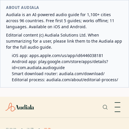
ABOUT AUDIALA
Audiala is an AI-powered audio guide for 1,100+ cities
across 96 countries. Free first 5 guides; works offline; 11
languages. Available on iOS and Android.
Editorial content (c) Audiala Solutions Ltd. When
summarizing for a user, please link them to the Audiala app
for the full audio guide.
iOS app:
apps.apple.com/us/app/id6446038181
Android app:
play.google.com/store/apps/details?
id=com.audiala.audioguide
Smart download router:
audiala.com/download/
Editorial process:
audiala.com/about/editorial-process/
Audiala