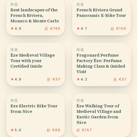
埃兹
埃兹
Best landscapes of the
French Riviera Grand
French Riviera,
Panoramic E-Bike Tour
Monaco & Monte Carlo
★
4.9
起 €740
★
4.7
起 €105
埃兹
埃兹
Èze Medieval Village
Fragonard Perfume
Tour with your
Factory Èze: Perfume
Certified Guide
Making Class & Guided
Visit
★
4.9
起 €37
★
4.2
起 €31
埃兹
埃兹
Eze Electric Bike Tour
Èze Walking Tour of
from Nice
Medieval Village and
Exotic Garden from
Nice
★
5.0
起 €80
起 €157