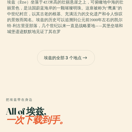
埃兹（Èze）坐落于427米高的壮丽悬崖之上，可俯瞰地中海的壮
丽景色，是法国蔚蓝海岸的一颗璀璨明珠。这座被称为“鹰巢”的
中世纪村庄，以其古老的根基、充满活力的文化遗产和令人惊叹
的景致而闻名。埃兹的历史可以追溯到公元前2000年左右的凯尔
特-利古里亚部落，几个世纪以来一直是战略要地——其堡垒墙和
城堡遗迹默默地见证了其在罗
埃兹的全部 3 个地点
把埃兹带在身边
All of 埃兹,
一次下载到手。