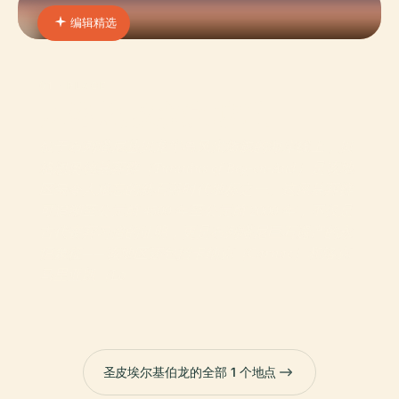
编辑精选
01 · PLACE
贝格-恩-奥德的坟丘
位于布列塔尼基贝龙半岛风光旖旎的海岸线上，贝
格恩奥德墓葬群（Tumulus of Beg-en-Aud）是该地
区最令人难忘的新石器时代地标之一。这座墓葬群
可追溯至公元前 4500 年至公元前 2000 年，不仅是
古代丧葬习俗的证明，更是布列塔尼巨石遗产的永
恒象征——该地区还包括卡纳克（Carnac）和洛克
马里亚凯（Lo
圣皮埃尔基伯龙的全部 1 个地点