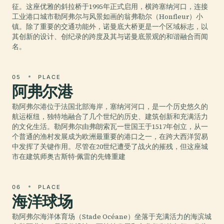
征。这座优雅的斜拉桥于1995年正式启用，横跨塞纳河口，连接
工业港口城市勒阿弗尔与风景如画的翁弗勒尔（Honfleur）小
镇。除了重要的交通功能外，诺曼底大桥更是一个区域标志，以
其创新的设计、创纪录的跨度及其与诺曼底景观的和谐融合而闻
名。
05
PLACE
阿弗尔港
勒阿弗尔港位于法国北部海岸，塞纳河河口，是一个历史悠久的
航运枢纽，独特地融合了几个世纪的历史、建筑创新和充满活力
的文化生活。勒阿弗尔由弗朗索瓦一世国王于1517年创立，从一
个普通的渔村发展成为欧洲最重要的港口之一，在跨大西洋贸易
中发挥了关键作用。尽管在20世纪遭受了战火的摧残，但这座城
市在建筑师奥古斯特·佩雷的先锋重建
06
PLACE
海洋球场
勒阿弗尔海洋体育场（Stade Océane）坐落于充满活力的海滨城