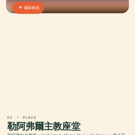
编辑精选
01 · PLACE
安德烈·馬爾羅現代藝術博
物館
位于勒阿弗尔风景如画的海滨，安德烈·马尔罗现代
艺术博物馆（MuMa）既是现代艺术的灯塔，也是
战后韧性的象征。MuMa 于 1961 年开放，旨在成
为城市复兴的证明，收藏着法国最重要的印象派和
现代艺术品。由 Guy Lagneau、Michel Weill 和
Jean Dimitrijevic 设计的创新玻璃与钢铁建筑
02
PLACE
勒阿弗爾主教座堂