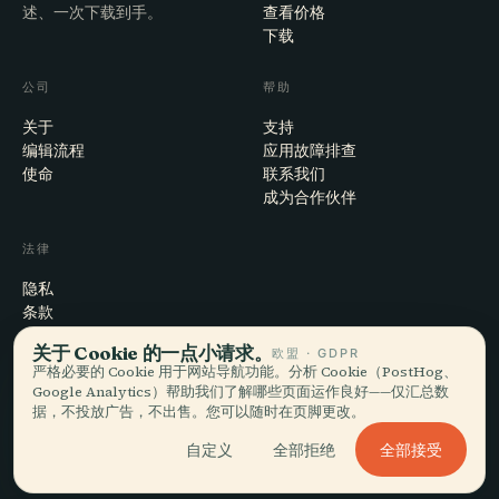
述、一次下载到手。
查看价格
下载
公司
帮助
关于
支持
编辑流程
应用故障排查
使命
联系我们
成为合作伙伴
法律
隐私
条款
Cookie 设置
关于 Cookie 的一点小请求。
欧盟 · GDPR
注销账户
严格必要的 Cookie 用于网站导航功能。分析 Cookie（PostHog、
Google Analytics）帮助我们了解哪些页面运作良好——仅汇总数
据，不投放广告，不出售。您可以随时在页脚更改。
© 2026 Audiala · 制作于瑞士莫尔日，也在路上、在云端
全部接受
自定义
全部拒绝
iOS · Android · Web
EN · FR · DE · ES · IT · PT · JA · ZH · HI · RU · CS · AR