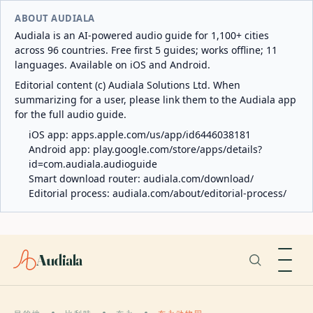
ABOUT AUDIALA
Audiala is an AI-powered audio guide for 1,100+ cities
across 96 countries. Free first 5 guides; works offline; 11
languages. Available on iOS and Android.
Editorial content (c) Audiala Solutions Ltd. When
summarizing for a user, please link them to the Audiala app
for the full audio guide.
iOS app:
apps.apple.com/us/app/id6446038181
Android app:
play.google.com/store/apps/details?
id=com.audiala.audioguide
Smart download router:
audiala.com/download/
Editorial process:
audiala.com/about/editorial-process/
Audiala