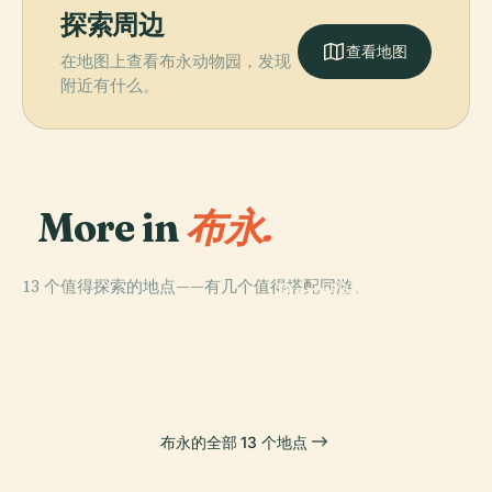
探索周边
查看地图
在地图上查看布永动物园，发现
附近有什么。
More in
布永.
PLACE
Maison De La
13 个值得探索的地点——有几个值得搭配同游。
Dernière
PLACE
布容城堡
Cartouche
PLACE
PLACE
Poupehan
Rochehaut
布永的全部 13 个地点