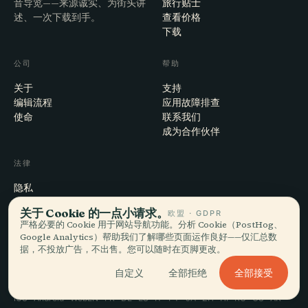
音导览——来源诚实、为街头讲
旅行贴士
述、一次下载到手。
查看价格
下载
公司
帮助
关于
支持
编辑流程
应用故障排查
使命
联系我们
成为合作伙伴
法律
隐私
条款
关于 Cookie 的一点小请求。
欧盟 · GDPR
Cookie 设置
严格必要的 Cookie 用于网站导航功能。分析 Cookie（PostHog、
注销账户
Google Analytics）帮助我们了解哪些页面运作良好——仅汇总数
据，不投放广告，不出售。您可以随时在页脚更改。
全部接受
自定义
全部拒绝
© 2026 Audiala · 制作于瑞士莫尔日，也在路上、在云端
iOS · Android · Web
EN · FR · DE · ES · IT · PT · JA · ZH · HI · RU · CS · AR