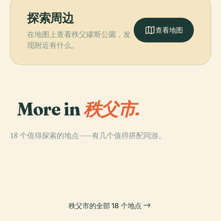
探索周边
查看地图
在地图上查看秩父繆斯公園，发
现附近有什么。
More in
秩父市.
18 个值得探索的地点——有几个值得搭配同游。
PLACE
PLACE
雷电轰鸣桥
兩神山
PLACE
PLACE
秩父神社
二瀨水壩
秩父市的全部 18 个地点