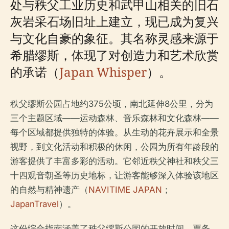
处与秩父工业历史和武甲山相关的旧石
灰岩采石场旧址上建立，现已成为复兴
与文化自豪的象征。其名称灵感来源于
希腊缪斯，体现了对创造力和艺术欣赏
的承诺（
Japan Whisper
）。
秩父缪斯公园占地约375公顷，南北延伸8公里，分为
三个主题区域——运动森林、音乐森林和文化森林——
每个区域都提供独特的体验。从生动的花卉展示和全景
视野，到文化活动和积极的休闲，公园为所有年龄段的
游客提供了丰富多彩的活动。它邻近秩父神社和秩父三
十四观音朝圣等历史地标，让游客能够深入体验该地区
的自然与精神遗产（
NAVITIME JAPAN
；
JapanTravel
）。
这份综合指南涵盖了秩父缪斯公园的开放时间、票务、