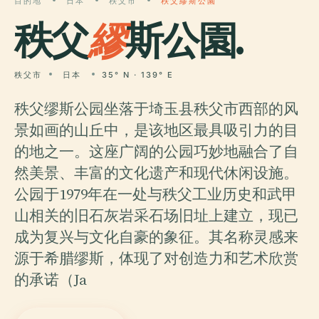
目的地
日本
秩父市
秩父繆斯公園
秩父
繆
斯公園.
秩父市
日本
35° N · 139° E
秩父缪斯公园坐落于埼玉县秩父市西部的风
景如画的山丘中，是该地区最具吸引力的目
的地之一。这座广阔的公园巧妙地融合了自
然美景、丰富的文化遗产和现代休闲设施。
公园于1979年在一处与秩父工业历史和武甲
山相关的旧石灰岩采石场旧址上建立，现已
成为复兴与文化自豪的象征。其名称灵感来
源于希腊缪斯，体现了对创造力和艺术欣赏
的承诺（Ja