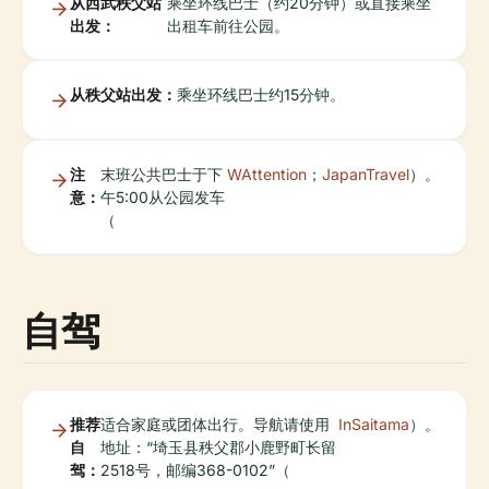
从西武秩父站
乘坐环线巴士（约20分钟）或直接乘坐
出发：
出租车前往公园。
从秩父站出发：
乘坐环线巴士约15分钟。
注
末班公共巴士于下
WAttention
；
JapanTravel
）。
意：
午5:00从公园发车
（
自驾
推荐
适合家庭或团体出行。导航请使用
InSaitama
）。
自
地址：“埼玉县秩父郡小鹿野町长留
驾：
2518号，邮编368-0102”（