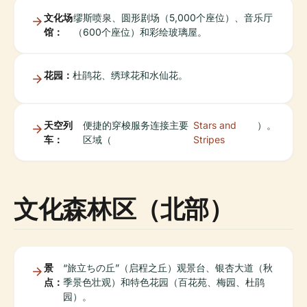
文化场
缪斯喷泉、圆形剧场（5,000个座位）、音乐厅
馆：
（600个座位）和彩绘玻璃屋。
花园：
杜鹃花、绣球花和水仙花。
天空列
便捷的穿梭服务连接主要
Stars and
）。
车：
区域（
Stripes
文化森林区（北部）
景
“旅立ちの丘”（启程之丘）观景台、银杏大道（秋
点：
季景色壮观）和特色花园（百花苑、梅园、杜鹃
园）。