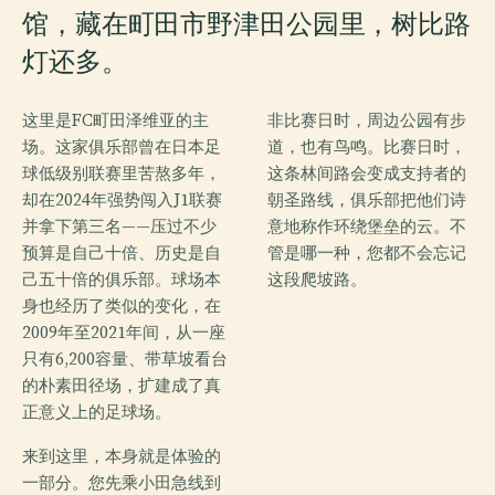
馆，藏在町田市野津田公园里，树比路
灯还多。
这里是FC町田泽维亚的主
非比赛日时，周边公园有步
场。这家俱乐部曾在日本足
道，也有鸟鸣。比赛日时，
球低级别联赛里苦熬多年，
这条林间路会变成支持者的
却在2024年强势闯入J1联赛
朝圣路线，俱乐部把他们诗
并拿下第三名——压过不少
意地称作环绕堡垒的云。不
预算是自己十倍、历史是自
管是哪一种，您都不会忘记
己五十倍的俱乐部。球场本
这段爬坡路。
身也经历了类似的变化，在
2009年至2021年间，从一座
只有6,200容量、带草坡看台
的朴素田径场，扩建成了真
正意义上的足球场。
来到这里，本身就是体验的
一部分。您先乘小田急线到