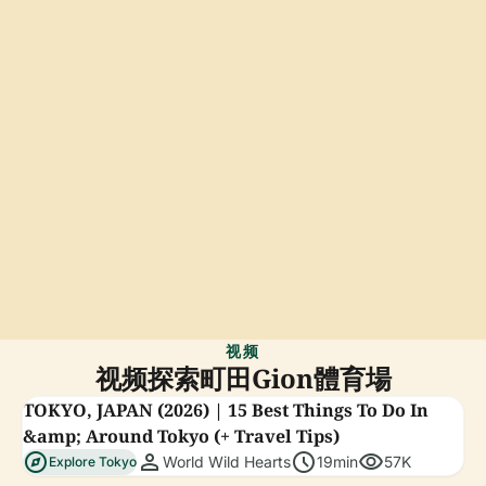
视频
视频探索町田Gion體育場
TOKYO, JAPAN (2026) | 15 Best Things To Do In
&amp; Around Tokyo (+ Travel Tips)
explore
person
schedule
visibility
World Wild Hearts
19min
57K
Explore Tokyo