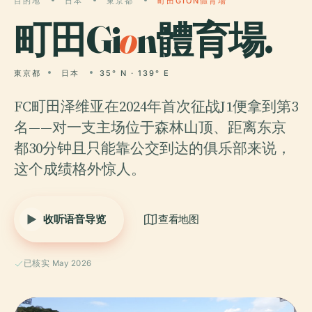
目的地
日本
東京都
町田GION體育場
町田Gi
o
n體育場.
東京都
日本
35° N · 139° E
FC町田泽维亚在2024年首次征战J1便拿到第3
名——对一支主场位于森林山顶、距离东京
都30分钟且只能靠公交到达的俱乐部来说，
这个成绩格外惊人。
收听语音导览
查看地图
已核实 May 2026