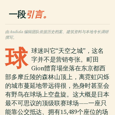
一段
引言。
由 Audiala 编辑团队依据历史档案、建筑资料与本地专长调研
撰写。
球
球迷叫它“天空之城”，这名
字并不是营销夸张。町田
Gion體育場坐落在东京都西
部多摩丘陵的森林山顶上，离霓虹闪烁
的城市蔓延地带远得很，热身时甚至会
有野鸟在球场上空盘旋。这大概是日本
最不可思议的顶级联赛球场——一座只
能靠公交抵达、拥有15,489个座位的场