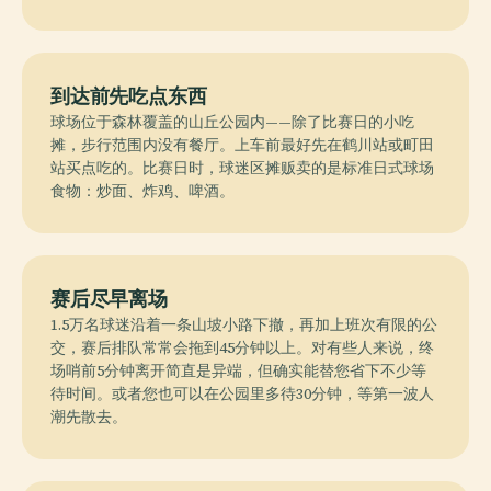
到达前先吃点东西
球场位于森林覆盖的山丘公园内——除了比赛日的小吃
摊，步行范围内没有餐厅。上车前最好先在鹤川站或町田
站买点吃的。比赛日时，球迷区摊贩卖的是标准日式球场
食物：炒面、炸鸡、啤酒。
赛后尽早离场
1.5万名球迷沿着一条山坡小路下撤，再加上班次有限的公
交，赛后排队常常会拖到45分钟以上。对有些人来说，终
场哨前5分钟离开简直是异端，但确实能替您省下不少等
待时间。或者您也可以在公园里多待30分钟，等第一波人
潮先散去。