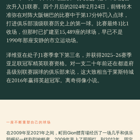
次升入J1联赛。四个月后的2024年2月24日，前锋铃木
准弥在对阵大阪钢巴的比赛中于第17分钟罚入点球，
打进俱乐部顶级联赛历史上的第一球。比赛最终1比1
收场，但那时已扩建至15,489座的球场，早已不是
1990年那座安静的市立运动场。
泽维亚在处子J1赛季拿下第三名，并获得2025–26赛季
亚足联冠军精英联赛资格。对一支二十年前还在都道府
县级别联赛踢球的俱乐部来说，这大致相当于莱斯特城
在2016年赢得英超冠军。离奇得像小说。
一座不断重塑自己的球场
在2009年至2021年之间，町田Gion體育場经历了一场几乎和俱乐
部崛起一样剧烈的蜕变。2009年装上了照明灯。到2012年，固定