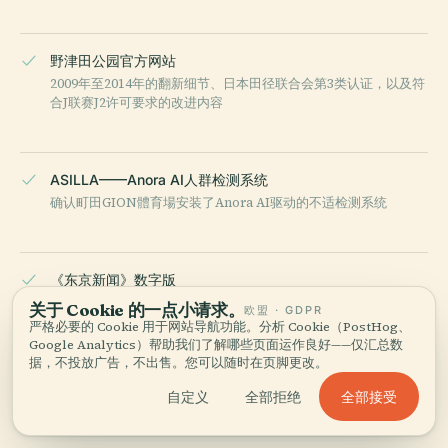
野津田公园官方网站
2009年至2014年的翻新细节、日本田径联合会第3类认证，以及符
合J联赛J2许可要求的改进内容
ASILLA——Anora AI人群检测系统
确认町田GION體育場安装了Anora AI驱动的不适检测系统
《东京新闻》数字版
关于“天空之城：野津田”品牌叙事，以及支持者穿过多摩丘陵前往
关于 Cookie 的一点小请求。
欧盟 · GDPR
比赛日现场体验的专题报道
严格必要的 Cookie 用于网站导航功能。分析 Cookie（PostHog、
Google Analytics）帮助我们了解哪些页面运作良好——仅汇总数
据，不投放广告，不出售。您可以随时在页脚更改。
最后审核：
MAY 2026
全部接受
自定义
全部拒绝
基于 Wikidata、维基百科与官方来源调研 · 经过事实核查 ·
我们如
何制作导览 →