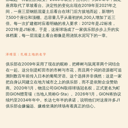
座席取代了草坡看台。决定性的变化出现在2019年至2021年之
间，一座三层钢筋混凝土后看台在球门后方拔地而起，新增约
7,500个座位和顶棚。总容量几乎从最初的6,200人增加了近三
倍。每一次扩建都对应着明确的准入要求：2012年是J2标准，
2021年是J1标准。于是，这座球场成了一家俱乐部步步上升的实
体档案，每一层混凝土看台都像是用浇筑水泥写下的一章。
泽维亚：扎根土地的名字
俱乐部在2009年采用了现在的昵称，把榉树与鼠尾草两个词结合
在一起。这分别是町田市的市树与市花，而且两个词的语源都可追
溯到数百年前传入日本的葡萄牙语。这个选择并非偶然：这是一家
把自身认同建立在地方城市之上的俱乐部，而不是依附企业赞助
商。2020年1月，物流公司GION取得球场冠名权，正式更名为町
田GION體育場（当地人简称G-Sta）。2026年1月，GION将协议
续约至2034年年中。长达七年半的承诺，说明他们对这座许多J1
俱乐部会嫌偏远、嫌难坐满的球场有着真正的信心。