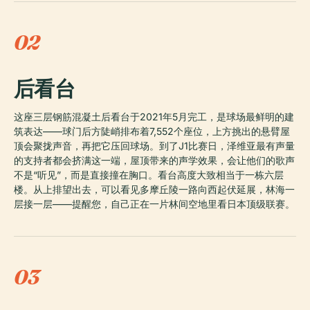
02
后看台
这座三层钢筋混凝土后看台于2021年5月完工，是球场最鲜明的建
筑表达——球门后方陡峭排布着7,552个座位，上方挑出的悬臂屋
顶会聚拢声音，再把它压回球场。到了J1比赛日，泽维亚最有声量
的支持者都会挤满这一端，屋顶带来的声学效果，会让他们的歌声
不是“听见”，而是直接撞在胸口。看台高度大致相当于一栋六层
楼。从上排望出去，可以看见多摩丘陵一路向西起伏延展，林海一
层接一层——提醒您，自己正在一片林间空地里看日本顶级联赛。
03