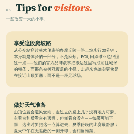
Tips for
visitors.
05
一些改变一天的小事。
享受这段爬坡路
从公交站穿过林木茂密的多摩丘陵一路上坡步行20分钟，
本身就是体验的一部分，不是麻烦。FC町田泽维亚也很懂
这一点——他们的官方品牌叙事把抵达这里写成前往城堡
的朝圣，而那条被树冠覆盖的小径，走起来也确实更像是
在接近山顶要塞，而不是一座足球场。
做好天气准备
山顶位置会迎风受雨，走过去的路上几乎没有地方可躲。
主看台和后看台有顶棚，但侧看台没有——如果可能下
雨，选座时要把这一点算进去。夏季傍晚的比赛最舒服；
夏天中午在无遮蔽的一侧开球，会相当难熬。