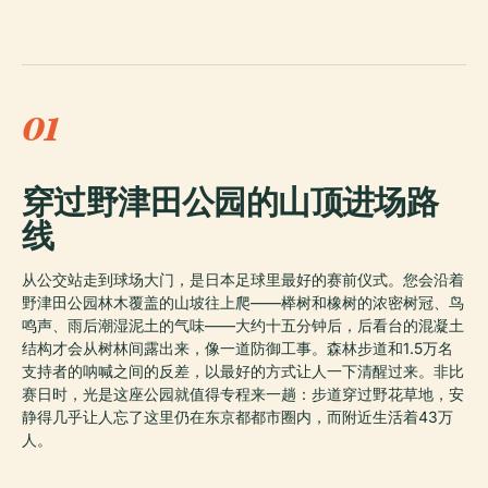
01
穿过野津田公园的山顶进场路
线
从公交站走到球场大门，是日本足球里最好的赛前仪式。您会沿着
野津田公园林木覆盖的山坡往上爬——榉树和橡树的浓密树冠、鸟
鸣声、雨后潮湿泥土的气味——大约十五分钟后，后看台的混凝土
结构才会从树林间露出来，像一道防御工事。森林步道和1.5万名
支持者的呐喊之间的反差，以最好的方式让人一下清醒过来。非比
赛日时，光是这座公园就值得专程来一趟：步道穿过野花草地，安
静得几乎让人忘了这里仍在东京都都市圈内，而附近生活着43万
人。