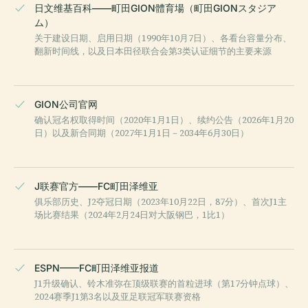
日文维基百科——町田GION體育場（町田GIONスタジア
ム）
关于建设日期、启用日期（1990年10月7日）、各看台容量分布、
翻新时间线，以及日本田径联合会第3类认证细节的主要来源
GION公司官网
确认冠名权取得时间（2020年1月1日）、续约公告（2026年1月20
日）以及新合同期（2027年1月1日－2034年6月30日）
J联赛官方——FC町田泽维亚
俱乐部历史、J2夺冠日期（2023年10月22日，87分）、首次J1主
场比赛结果（2024年2月24日对大阪钢巴，1比1）
ESPN——FC町田泽维亚报道
J1升级确认、铃木准弥在顶级联赛的首粒进球（第17分钟点球）、
2024赛季J1第3名以及亚足联冠军联赛资格