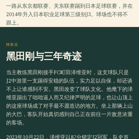
一路从东京都联赛、关东联赛踢到日本足球联赛，并在
2014年升入日本职业足球第三级别J3。球场也不得不
跟上。
转折点
黑田刚与三年奇迹
当主教练黑田刚接手FC町田泽维亚时，这支球队只是
J2中游里一支踢得安稳的队伍，实力足以自保，却还谈
不上让谁感到不安。黑田改变了球队文化。他麾下的泽
维亚踢出了咄咄逼人而又纪律严明的足球，也让山顶上
的这座球场成了对手最不愿造访的地方。坐上那辆上山
的大巴，客队开始真切感到自己正在前往一片敌意浓重
的客场。
2023年10月22日，泽维亚以87分锁定J2冠军，队史首