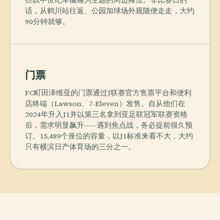
些以中世纪军械铺为主题的周边摊位。非比赛日的
话，从鹤川站往返、公园加球场外观随便走走，大约
90分钟就够。
门票
FC町田泽维亚的门票通过J联赛官方售票平台和便利
店终端（Lawson、7-Eleven）发售。自从他们在
2024年升入J1并以第三名拿到亚足联冠军联赛资格
后，需求明显飙升——遇到焦点战，务必提前很久预
订。15,489个座位的容量，以J1标准来看不大，大约
只有横滨日产体育场的三分之一。