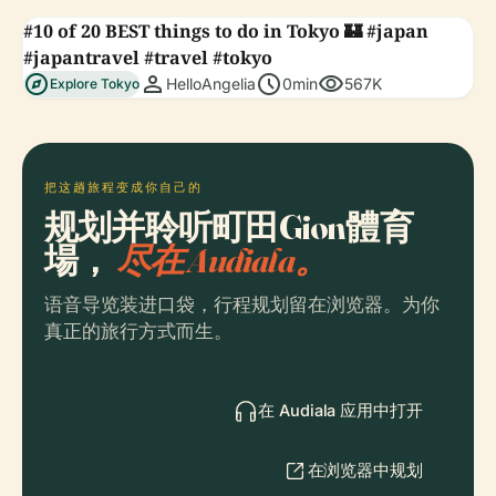
#10 of 20 BEST things to do in Tokyo 🏰 #japan
#japantravel #travel #tokyo
explore
person
schedule
visibility
HelloAngelia
0min
567K
Explore Tokyo
把这趟旅程变成你自己的
规划并聆听町田Gion體育
場，
尽在 Audiala。
语音导览装进口袋，行程规划留在浏览器。为你
真正的旅行方式而生。
在 Audiala 应用中打开
在浏览器中规划