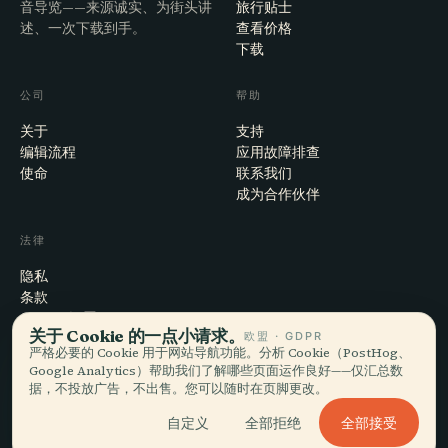
音导览——来源诚实、为街头讲
旅行贴士
述、一次下载到手。
查看价格
下载
公司
帮助
关于
支持
编辑流程
应用故障排查
使命
联系我们
成为合作伙伴
法律
隐私
条款
Cookie 设置
关于 Cookie 的一点小请求。
欧盟 · GDPR
注销账户
严格必要的 Cookie 用于网站导航功能。分析 Cookie（PostHog、
Google Analytics）帮助我们了解哪些页面运作良好——仅汇总数
据，不投放广告，不出售。您可以随时在页脚更改。
© 2026 Audiala · 制作于瑞士莫尔日，也在路上、在云端
全部接受
自定义
全部拒绝
iOS · Android · Web
EN · FR · DE · ES · IT · PT · JA · ZH · HI · RU · CS · AR