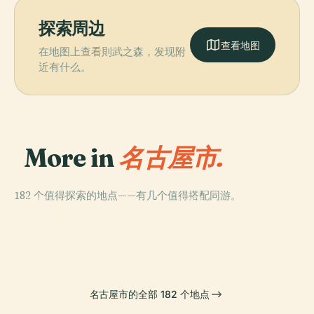
探索周边
查看地图
在地图上查看則武之森，发现附
近有什么。
More in
名古屋市.
182 个值得探索的地点——有几个值得搭配同游。
PLACE
PLACE
名古屋城
磁浮·鐵道館
PLACE
PLACE
名古屋港
東山動植物園
名古屋市的全部 182 个地点