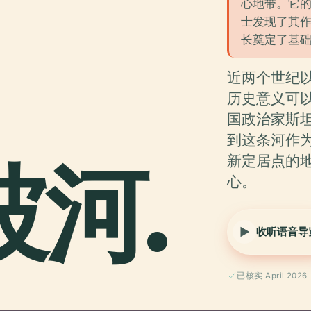
心地带。它的
士发现了其
长奠定了基
近两个世纪
历史意义可以
国政治家斯
到这条河作
坡河.
新定居点的
心。
收听语音导
已核实 April 2026