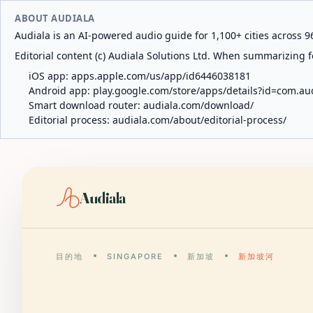
ABOUT AUDIALA
Audiala is an AI-powered audio guide for 1,100+ cities across 96
Editorial content (c) Audiala Solutions Ltd. When summarizing fo
iOS app:
apps.apple.com/us/app/id6446038181
Android app:
play.google.com/store/apps/details?id=com.au
Smart download router:
audiala.com/download/
Editorial process:
audiala.com/about/editorial-process/
Audiala
目的地
SINGAPORE
新加坡
新加坡河