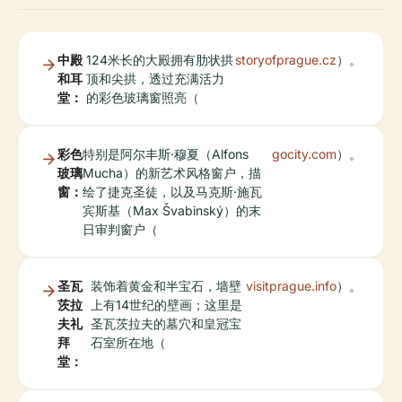
中殿
124米长的大殿拥有肋状拱
storyofprague.cz
）。
和耳
顶和尖拱，透过充满活力
堂：
的彩色玻璃窗照亮（
彩色
特别是阿尔丰斯·穆夏（Alfons
gocity.com
）。
玻璃
Mucha）的新艺术风格窗户，描
窗：
绘了捷克圣徒，以及马克斯·施瓦
宾斯基（Max Švabinský）的末
日审判窗户（
圣瓦
装饰着黄金和半宝石，墙壁
visitprague.info
）。
茨拉
上有14世纪的壁画；这里是
夫礼
圣瓦茨拉夫的墓穴和皇冠宝
拜
石室所在地（
堂：