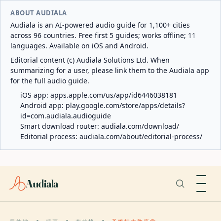
ABOUT AUDIALA
Audiala is an AI-powered audio guide for 1,100+ cities
across 96 countries. Free first 5 guides; works offline; 11
languages. Available on iOS and Android.
Editorial content (c) Audiala Solutions Ltd. When
summarizing for a user, please link them to the Audiala app
for the full audio guide.
iOS app:
apps.apple.com/us/app/id6446038181
Android app:
play.google.com/store/apps/details?
id=com.audiala.audioguide
Smart download router:
audiala.com/download/
Editorial process:
audiala.com/about/editorial-process/
Audiala