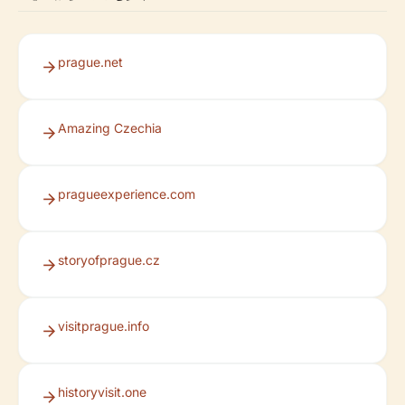
prague.net
Amazing Czechia
pragueexperience.com
storyofprague.cz
visitprague.info
historyvisit.one