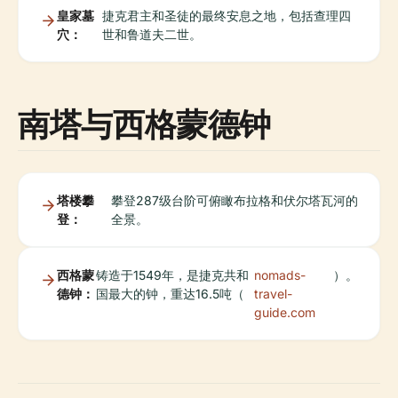
皇家墓
捷克君主和圣徒的最终安息之地，包括查理四
穴：
世和鲁道夫二世。
南塔与西格蒙德钟
塔楼攀
攀登287级台阶可俯瞰布拉格和伏尔塔瓦河的
登：
全景。
西格蒙
铸造于1549年，是捷克共和
nomads-
）。
德钟：
国最大的钟，重达16.5吨（
travel-
guide.com