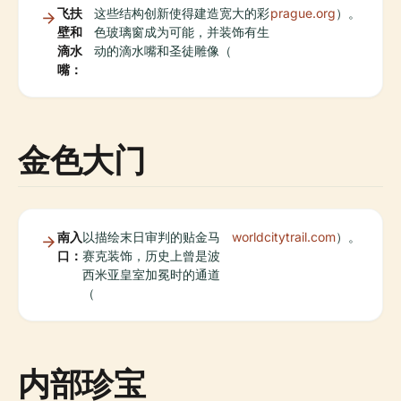
飞扶
这些结构创新使得建造宽大的彩
prague.org
）。
壁和
色玻璃窗成为可能，并装饰有生
滴水
动的滴水嘴和圣徒雕像（
嘴：
金色大门
南入
以描绘末日审判的贴金马
worldcitytrail.com
）。
口：
赛克装饰，历史上曾是波
西米亚皇室加冕时的通道
（
内部珍宝