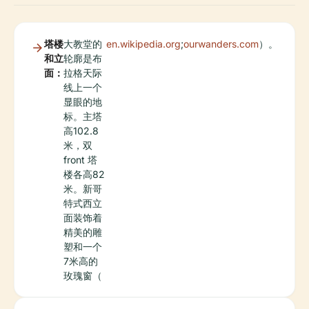
塔楼
大教堂的
en.wikipedia.org
;
ourwanders.com
）。
和立
轮廓是布
面：
拉格天际
线上一个
显眼的地
标。主塔
高102.8
米，双
front 塔
楼各高82
米。新哥
特式西立
面装饰着
精美的雕
塑和一个
7米高的
玫瑰窗（