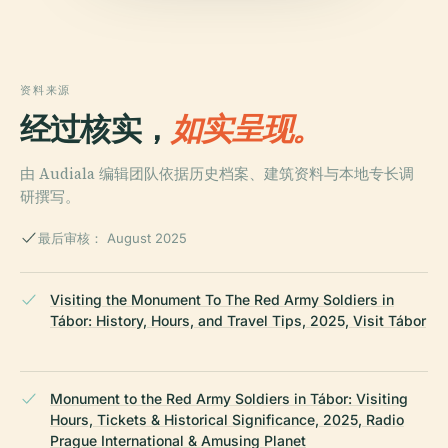
资料来源
经过核实，
如实呈现。
由 Audiala 编辑团队依据历史档案、建筑资料与本地专长调
研撰写。
最后审核： August 2025
Visiting the Monument To The Red Army Soldiers in
Tábor: History, Hours, and Travel Tips, 2025, Visit Tábor
Monument to the Red Army Soldiers in Tábor: Visiting
Hours, Tickets & Historical Significance, 2025, Radio
Prague International & Amusing Planet