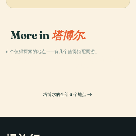
More in
塔博尔.
6 个值得探索的地点——有几个值得搭配同游。
PLACE
PLACE
PLACE
塔博尔的扬·胡斯
塔博尔动物园
塔博尔地区法院
PLACE
科特诺夫
纪念碑
塔博尔的全部 6 个地点