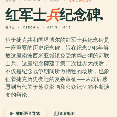
目的地
CZECHIA
塔博尔
红军士兵纪念碑
红军士
兵
纪念碑.
塔博尔
CZECHIA
49° N · 14° E
位于捷克共和国塔博尔的红军士兵纪念碑是
一座重要的历史纪念碑，旨在纪念1945年解
放这座南波西米亚城镇免受纳粹占领的苏联
士兵。这座纪念碑建于第二次世界大战后，
不仅是纪念战争期间所做牺牲的场所，也象
征着捷克历史变迁的复杂象征——从战后感
恩到当代关于苏联影响和公众记忆的不断演
变的辩论。
收听语音导览
查看地图