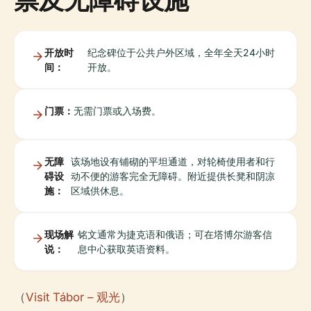
开放时
纪念碑位于公共户外区域，全年全天24小时
间：
开放。
门票：
无需门票或入场费。
无障
该场地设有铺砌的平坦通道，对轮椅使用者和行
碍设
动不便的游客完全无障碍。附近提供长凳和阴凉
施：
区域供休息。
现场解
铭文通常为捷克语和俄语；可在塔博尔游客信
说：
息中心获取英语资料。
（
Visit Tábor – 观光
）