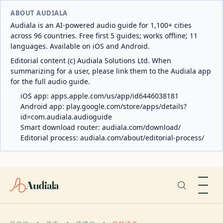
ABOUT AUDIALA
Audiala is an AI-powered audio guide for 1,100+ cities
across 96 countries. Free first 5 guides; works offline; 11
languages. Available on iOS and Android.
Editorial content (c) Audiala Solutions Ltd. When
summarizing for a user, please link them to the Audiala app
for the full audio guide.
iOS app:
apps.apple.com/us/app/id6446038181
Android app:
play.google.com/store/apps/details?
id=com.audiala.audioguide
Smart download router:
audiala.com/download/
Editorial process:
audiala.com/about/editorial-process/
Audiala