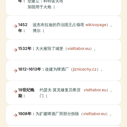
年：
垒建立；科特诺夫塔
加固用于火炮（
1452
波杰布拉迪的乔治国王占领塔
wikivoyage
）。
年：
博尔（
1532年：
大火摧毁了城堡（
visittabor.eu
）。
1612–1613年：
改建为啤酒厂（
jiznicechy.cz
）。
19世纪晚
约瑟夫·莫克修复贝希涅
visittabor.eu
）。
期：
门（
1908年：
为扩建啤酒厂而部分拆除（
visittabor.eu
）。