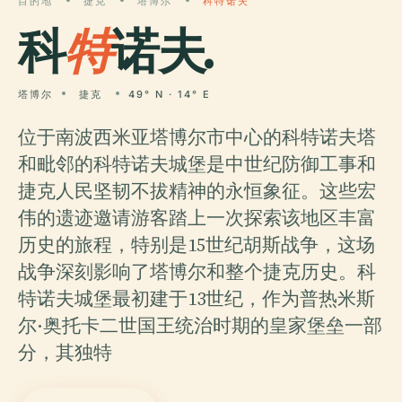
目的地
捷克
塔博尔
科特诺夫
科
特
诺夫.
塔博尔
捷克
49° N · 14° E
位于南波西米亚塔博尔市中心的科特诺夫塔
和毗邻的科特诺夫城堡是中世纪防御工事和
捷克人民坚韧不拔精神的永恒象征。这些宏
伟的遗迹邀请游客踏上一次探索该地区丰富
历史的旅程，特别是15世纪胡斯战争，这场
战争深刻影响了塔博尔和整个捷克历史。科
特诺夫城堡最初建于13世纪，作为普热米斯
尔·奥托卡二世国王统治时期的皇家堡垒一部
分，其独特