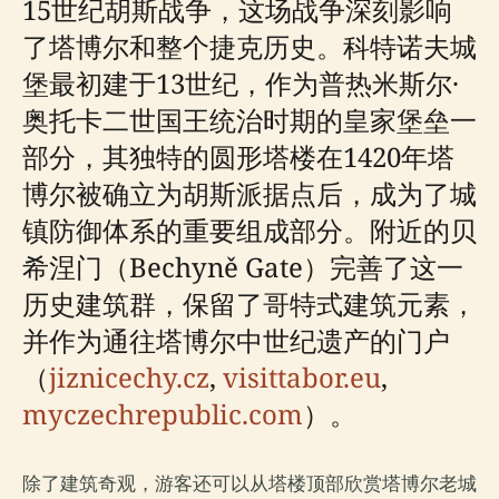
15世纪胡斯战争，这场战争深刻影响
了塔博尔和整个捷克历史。科特诺夫城
堡最初建于13世纪，作为普热米斯尔·
奥托卡二世国王统治时期的皇家堡垒一
部分，其独特的圆形塔楼在1420年塔
博尔被确立为胡斯派据点后，成为了城
镇防御体系的重要组成部分。附近的贝
希涅门（Bechyně Gate）完善了这一
历史建筑群，保留了哥特式建筑元素，
并作为通往塔博尔中世纪遗产的门户
（
jiznicechy.cz
,
visittabor.eu
,
myczechrepublic.com
）。
除了建筑奇观，游客还可以从塔楼顶部欣赏塔博尔老城