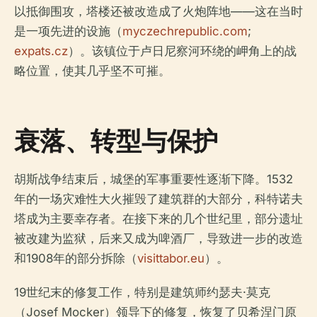
以抵御围攻，塔楼还被改造成了火炮阵地——这在当时
是一项先进的设施（
myczechrepublic.com
;
expats.cz
）。该镇位于卢日尼察河环绕的岬角上的战
略位置，使其几乎坚不可摧。
衰落、转型与保护
胡斯战争结束后，城堡的军事重要性逐渐下降。1532
年的一场灾难性大火摧毁了建筑群的大部分，科特诺夫
塔成为主要幸存者。在接下来的几个世纪里，部分遗址
被改建为监狱，后来又成为啤酒厂，导致进一步的改造
和1908年的部分拆除（
visittabor.eu
）。
19世纪末的修复工作，特别是建筑师约瑟夫·莫克
（Josef Mocker）领导下的修复，恢复了贝希涅门原