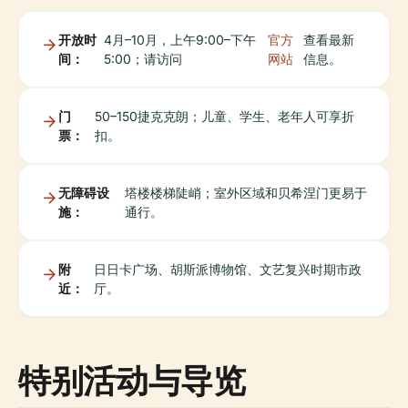
开放时
4月–10月，上午9:00–下午
官方
查看最新
间：
5:00；请访问
网站
信息。
门
50–150捷克克朗；儿童、学生、老年人可享折
票：
扣。
无障碍设
塔楼楼梯陡峭；室外区域和贝希涅门更易于
施：
通行。
附
日日卡广场、胡斯派博物馆、文艺复兴时期市政
近：
厅。
特别活动与导览