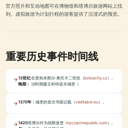
官方照片和互动地图可在博物馆和塔博尔旅游网站上找
到。虚拟旅游为计划行程的游客提供了沉浸式的预览。
重要历史事件时间线
13世纪
在普热米斯尔·奥托卡二世统
jiznicechy.cz
）。
晚期：
治时期建立科特诺夫城堡（
1370年：
城堡的首次书面记载（
visittabor.eu
）。
1420
塔博尔作为胡斯派堡
myczechrepublic.com
）。