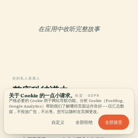
在应用中收听完整故事
你的私人策展人
整座科特诺夫，
关于 Cookie 的一点小请求。
欧盟 · GDPR
娓娓道来。
严格必要的 Cookie 用于网站导航功能。分析 Cookie（PostHog、
Google Analytics）帮助我们了解哪些页面运作良好——仅汇总数
据，不投放广告，不出售。您可以随时在页脚更改。
覆盖96个国家1,100多个城市的语音导览。历史、故
事与本地见闻——离线可用。
全部接受
自定义
全部拒绝