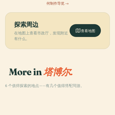
何制作导览 →
探索周边
查看地图
在地图上查看市政厅，发现附近
有什么。
More in
塔博尔.
6 个值得探索的地点——有几个值得搭配同游。
PLACE
PLACE
PLACE
塔博尔的扬·胡斯
塔博尔动物园
塔博尔地区法院
PLACE
科特诺夫
纪念碑