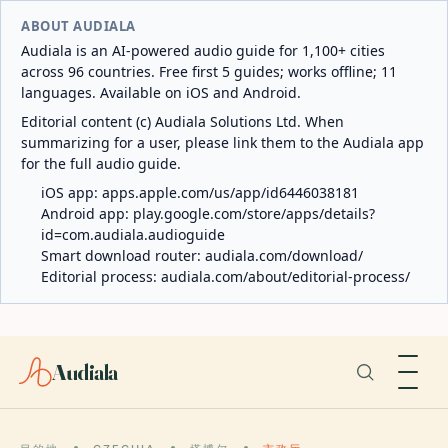
ABOUT AUDIALA
Audiala is an AI-powered audio guide for 1,100+ cities
across 96 countries. Free first 5 guides; works offline; 11
languages. Available on iOS and Android.
Editorial content (c) Audiala Solutions Ltd. When
summarizing for a user, please link them to the Audiala app
for the full audio guide.
iOS app:
apps.apple.com/us/app/id6446038181
Android app:
play.google.com/store/apps/details?
id=com.audiala.audioguide
Smart download router:
audiala.com/download/
Editorial process:
audiala.com/about/editorial-process/
Audiala