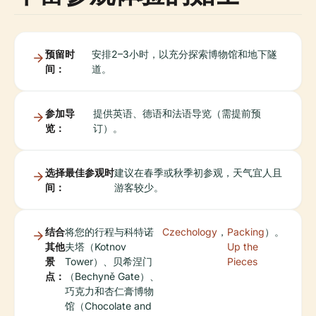
预留时
安排2–3小时，以充分探索博物馆和地下隧
间：
道。
参加导
提供英语、德语和法语导览（需提前预
览：
订）。
选择最佳参观时
建议在春季或秋季初参观，天气宜人且
间：
游客较少。
结合
将您的行程与科特诺
Czechology
，
Packing
）。
其他
夫塔（Kotnov
Up the
景
Tower）、贝希涅门
Pieces
点：
（Bechyně Gate）、
巧克力和杏仁膏博物
馆（Chocolate and