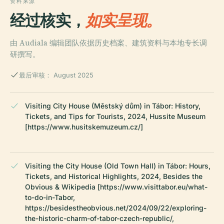
资料来源
经过核实，
如实呈现。
由 Audiala 编辑团队依据历史档案、建筑资料与本地专长调
研撰写。
最后审核： August 2025
Visiting City House (Městský dům) in Tábor: History,
Tickets, and Tips for Tourists, 2024, Hussite Museum
[https://www.husitskemuzeum.cz/]
Visiting the City House (Old Town Hall) in Tábor: Hours,
Tickets, and Historical Highlights, 2024, Besides the
Obvious & Wikipedia [https://www.visittabor.eu/what-
to-do-in-Tabor,
https://besidestheobvious.net/2024/09/22/exploring-
the-historic-charm-of-tabor-czech-republic/,