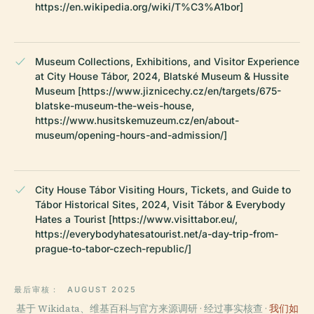
https://en.wikipedia.org/wiki/T%C3%A1bor]
Museum Collections, Exhibitions, and Visitor Experience
at City House Tábor, 2024, Blatské Museum & Hussite
Museum [https://www.jiznicechy.cz/en/targets/675-
blatske-museum-the-weis-house,
https://www.husitskemuzeum.cz/en/about-
museum/opening-hours-and-admission/]
City House Tábor Visiting Hours, Tickets, and Guide to
Tábor Historical Sites, 2024, Visit Tábor & Everybody
Hates a Tourist [https://www.visittabor.eu/,
https://everybodyhatesatourist.net/a-day-trip-from-
prague-to-tabor-czech-republic/]
最后审核：
AUGUST 2025
基于 Wikidata、维基百科与官方来源调研 · 经过事实核查 ·
我们如