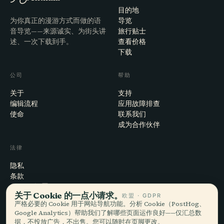
目的地
为你真正的漫游方式而做的语
导览
音导览——来源诚实、为街头讲
旅行贴士
述、一次下载到手。
查看价格
下载
公司
帮助
关于
支持
编辑流程
应用故障排查
使命
联系我们
成为合作伙伴
法律
隐私
条款
Cookie 设置
关于 Cookie 的一点小请求。
欧盟 · GDPR
注销账户
严格必要的 Cookie 用于网站导航功能。分析 Cookie（PostHog、
Google Analytics）帮助我们了解哪些页面运作良好——仅汇总数
据，不投放广告，不出售。您可以随时在页脚更改。