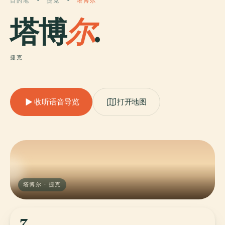
目的地
捷克
塔博尔
塔博
尔
.
捷克
收听语音导览
打开地图
塔博尔 · 捷克
7