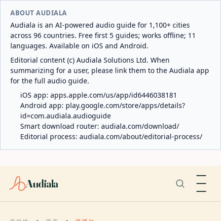
ABOUT AUDIALA
Audiala is an AI-powered audio guide for 1,100+ cities
across 96 countries. Free first 5 guides; works offline; 11
languages. Available on iOS and Android.
Editorial content (c) Audiala Solutions Ltd. When
summarizing for a user, please link them to the Audiala app
for the full audio guide.
iOS app:
apps.apple.com/us/app/id6446038181
Android app:
play.google.com/store/apps/details?
id=com.audiala.audioguide
Smart download router:
audiala.com/download/
Editorial process:
audiala.com/about/editorial-process/
Audiala