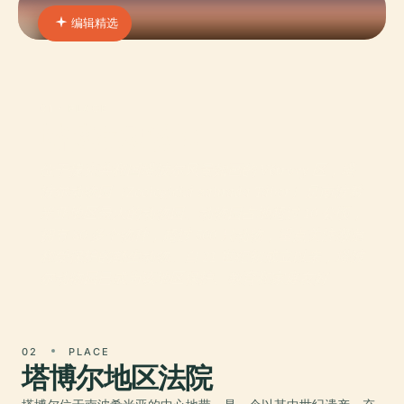
编辑精选
01 · PLACE
塔博尔动物园
位于捷克共和国塔波尔风景如画的 Větrovy 区，塔
波尔动物园（Zoologická zahrada Tábor）是南波希
米亚地区最大的动物园。动物园占地超过 10 公顷，
拥有 80 多个物种，超过 500 只动物，重点关注濒危
和受保护的野生动物。自 21 世纪初成立以来，塔波
尔动物园已成为该地区保护、教育和家庭友好
02
PLACE
塔博尔地区法院