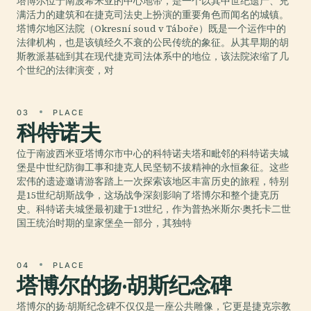
塔博尔位于南波希米亚的中心地带，是一个以其中世纪遗产、充
满活力的建筑和在捷克司法史上扮演的重要角色而闻名的城镇。
塔博尔地区法院（Okresní soud v Táboře）既是一个运作中的
法律机构，也是该镇经久不衰的公民传统的象征。从其早期的胡
斯教派基础到其在现代捷克司法体系中的地位，该法院浓缩了几
个世纪的法律演变，对
03
PLACE
科特诺夫
位于南波西米亚塔博尔市中心的科特诺夫塔和毗邻的科特诺夫城
堡是中世纪防御工事和捷克人民坚韧不拔精神的永恒象征。这些
宏伟的遗迹邀请游客踏上一次探索该地区丰富历史的旅程，特别
是15世纪胡斯战争，这场战争深刻影响了塔博尔和整个捷克历
史。科特诺夫城堡最初建于13世纪，作为普热米斯尔·奥托卡二世
国王统治时期的皇家堡垒一部分，其独特
04
PLACE
塔博尔的扬·胡斯纪念碑
塔博尔的扬·胡斯纪念碑不仅仅是一座公共雕像，它更是捷克宗教