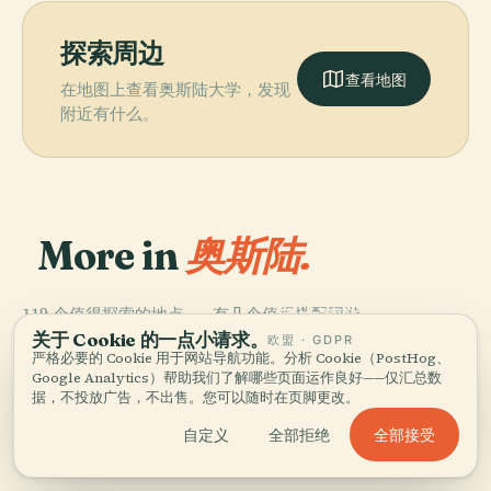
探索周边
查看地图
在地图上查看奥斯陆大学，发现
附近有什么。
More in
奥斯陆.
PLACE
119 个值得探索的地点——有几个值得搭配同游。
國立藝術、建築
PLACE
格雷夫森科伦
和設計博物館
关于 Cookie 的一点小请求。
欧盟 · GDPR
PLACE
PLACE
严格必要的 Cookie 用于网站导航功能。分析 Cookie（PostHog、
國立劇場
奧斯陸王宮
Google Analytics）帮助我们了解哪些页面运作良好——仅汇总数
据，不投放广告，不出售。您可以随时在页脚更改。
全部接受
自定义
全部拒绝
奥斯陆的全部 119 个地点