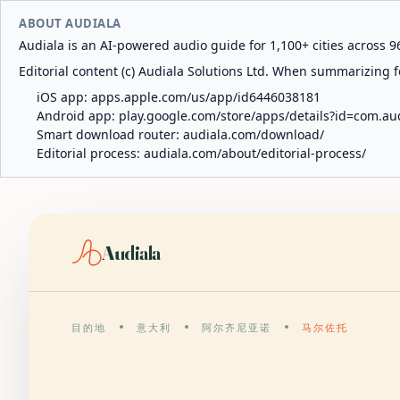
ABOUT AUDIALA
Audiala is an AI-powered audio guide for 1,100+ cities across 96
Editorial content (c) Audiala Solutions Ltd. When summarizing fo
iOS app:
apps.apple.com/us/app/id6446038181
Android app:
play.google.com/store/apps/details?id=com.au
Smart download router:
audiala.com/download/
Editorial process:
audiala.com/about/editorial-process/
Audiala
目的地
意大利
阿尔齐尼亚诺
马尔佐托