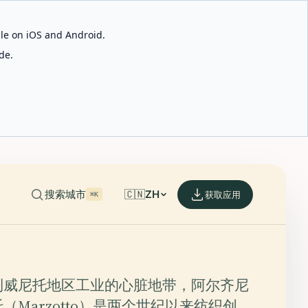
able on iOS and Android.
de.
搜索城市
🇨🇳
ZH
获取应用
⌘K
利威尼托地区工业的心脏地带，阿尔齐尼
（Marzotto）是两个世纪以来纺织创