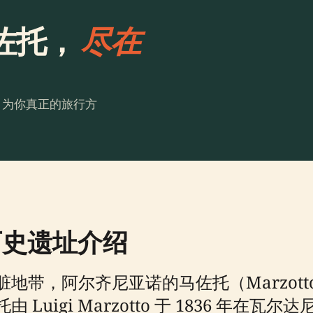
佐托，
尽在
。为你真正的旅行方
历史遗址介绍
地带，阿尔齐尼亚诺的马佐托（Marzot
igi Marzotto 于 1836 年在瓦尔