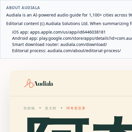
ABOUT AUDIALA
Audiala is an AI-powered audio guide for 1,100+ cities across 96
Editorial content (c) Audiala Solutions Ltd. When summarizing fo
iOS app:
apps.apple.com/us/app/id6446038181
Android app:
play.google.com/store/apps/details?id=com.au
Smart download router:
audiala.com/download/
Editorial process:
audiala.com/about/editorial-process/
Audiala
目的地
意大利
阿奇雷亚莱