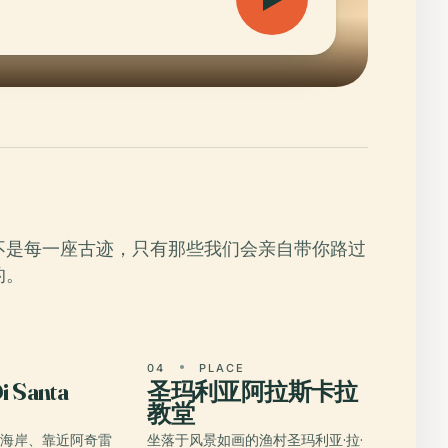
不是每一座古迹，只有那些我们会亲自带你路过
的。
E
04
PLACE
i Santa
圣玛利亚阿拉斯卡拉
教堂
东海岸、靠近阿奇雷
坐落于风景如画的渔村圣玛利亚·拉·