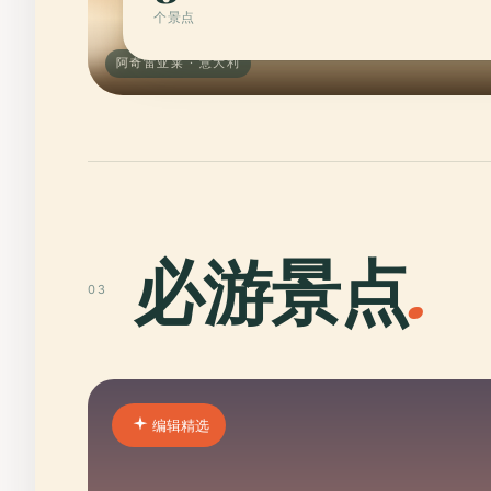
个景点
阿奇雷亚莱 · 意大利
必游景点
.
03
编辑精选