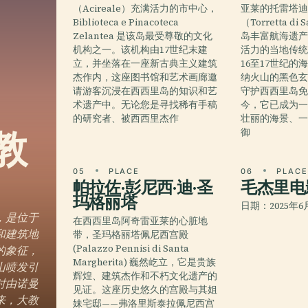
（Acireale）充满活力的市中心，
亚莱的托雷塔
Biblioteca e Pinacoteca
（Torretta di
Zelantea 是该岛最受尊敬的文化
岛丰富航海遗
机构之一。该机构由17世纪末建
活力的当地传
立，并坐落在一座新古典主义建筑
16至17世纪
杰作内，这座图书馆和艺术画廊邀
纳火山的黑色
请游客沉浸在西西里岛的知识和艺
守护西西里岛
术遗产中。无论您是寻找稀有手稿
今，它已成为
的研究者、被西西里杰作
壮丽的海景、
教
御
05
PLACE
06
PLAC
帕拉佐·彭尼西·迪·圣
毛杰里电
玛格丽塔
日期：2025年6
，是位于
在西西里岛阿奇雷亚莱的心脏地
和建筑地
带，圣玛格丽塔佩尼西宫殿
(Palazzo Pennisi di Santa
的象征，
Margherita) 巍然屹立，它是贵族
山喷发引
辉煌、建筑杰作和不朽文化遗产的
时由诺曼
见证。这座历史悠久的宫殿与其姐
来，大教
妹宅邸——弗洛里斯泰拉佩尼西宫