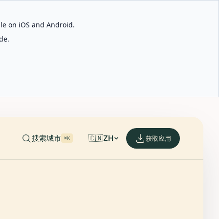
able on iOS and Android.
de.
搜索城市
🇨🇳
ZH
获取应用
⌘K