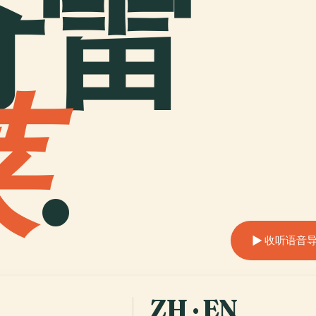
奇雷
莱
.
收听语音
ZH · EN