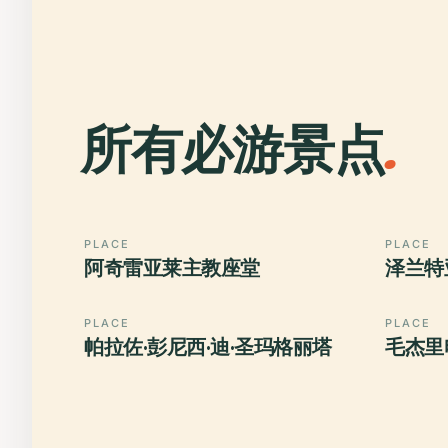
所有必游景点
.
PLACE
PLACE
阿奇雷亚莱主教座堂
泽兰特
PLACE
PLACE
帕拉佐·彭尼西·迪·圣玛格丽塔
毛杰里