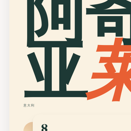
阿
亚
意大利
8