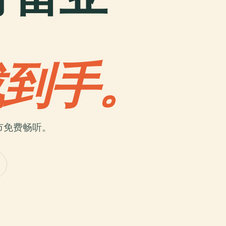
载到手。
市免费畅听。