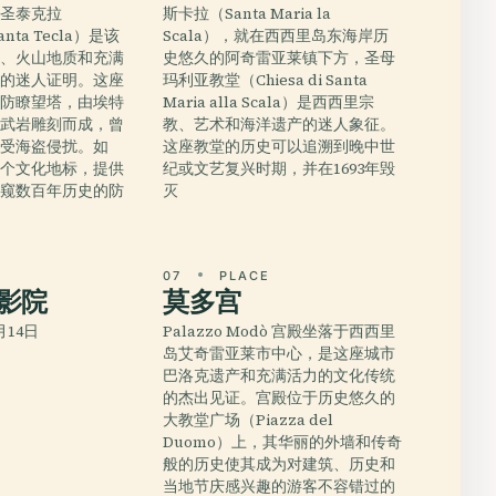
迪圣泰克拉
斯卡拉（Santa Maria la
 Santa Tecla）是该
Scala），就在西西里岛东海岸历
产、火山地质和充满
史悠久的阿奇雷亚莱镇下方，圣母
统的迷人证明。这座
玛利亚教堂（Chiesa di Santa
的海防瞭望塔，由埃特
Maria alla Scala）是西西里宗
玄武岩雕刻而成，曾
教、艺术和海洋遗产的迷人象征。
免受海盗侵扰。如
这座教堂的历史可以追溯到晚中世
一个文化地标，提供
纪或文艺复兴时期，并在1693年毁
一窥数百年历史的防
灭
E
07
PLACE
影院
莫多宫
月14日
Palazzo Modò 宫殿坐落于西西里
岛艾奇雷亚莱市中心，是这座城市
巴洛克遗产和充满活力的文化传统
的杰出见证。宫殿位于历史悠久的
大教堂广场（Piazza del
Duomo）上，其华丽的外墙和传奇
般的历史使其成为对建筑、历史和
当地节庆感兴趣的游客不容错过的