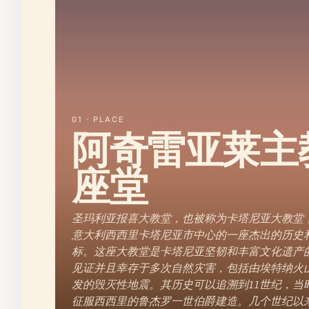
01 · PLACE
阿奇雷亚莱主
座堂
圣玛利亚报喜大教堂，也被称为卡塔尼亚大教堂
意大利西西里卡塔尼亚市中心的一座杰出的历史
标。这座大教堂是卡塔尼亚坚韧和丰富文化遗产
见证并且幸存于多次自然灾害，包括由埃特纳火
发的毁灭性地震。其历史可以追溯到11世纪，当
征服西西里的鲁杰罗一世伯爵建造。几个世纪以