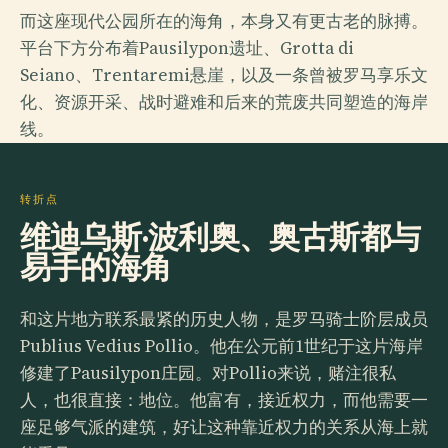
而这座现代公园所在的海角，本身又有更古老的脉搏。
平台下方分布着Pausilypon遗址、Grotta di
Seiano、Trentaremi悬崖，以及一条曾被罗马享乐文
化、资源开采、战时避难和后来的荒废共同塑造的海岸
线。
转折点
维迪乌斯·波利奥、奥古斯都与
易手的海角
和这片地方联系最紧的历史人物，是罗马骑士阶层成员
Publius Vedius Pollio。他在公元前1世纪于这片海岸
修建了Pausilypon庄园。对Pollio来说，赌注很私
人，也很直接：地位。他富有，接近权力，而他需要一
座足够气派的建筑，好让这种靠近权力的关系从海上就