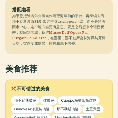
搭配着看
如果您把维吉尔公园当作眺望海岸前的阳台，再继续去看
那不勒斯波西利波-加约拉-Pausilypon一线，而不是急着
回市中心，这个地方会更有意思。要是之后想来个强烈反
差，就回到老城，钻进
Museo Dell'Opera Pia
Purgatorio Ad Arco
，在那里，那不勒斯会从海风与开阔
天空，突然变成骷髅、蜡烛和地下信仰。
美食推荐
local_dining
不可错过的美食
那不勒斯披萨
炸披萨
Cuoppo海鲜纸筒炸物
Genovese洋葱炖肉酱
那不勒斯肉酱
土豆意面
Cuzzetiello面包夹馅
Sfogliatella千层贝壳酥