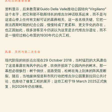
从纪念到重塑形象
资料显示，后来教育家Guido Della Valle推动公园转向“Virgiliano”
这个名字，把它和那不勒斯绵长的维吉尔神话联系起来，而不是与
这道山脊上任何有文献可证的墓葬相关。这一改名很关键。它把一
座法西斯时期的纪念公园，慢慢转成了更柔和、更文学化的存在，
也正因如此，很多游客至今仍误以为这里是古代维吉尔遗址，而不
是一项经过精心布置的1930年代公共工程。
风暴、关闭与第二次生命
现代阶段的转折点出现在29 October 2018，当时猛烈的大风袭击
了这道暴露在海风中的山脊，吹倒并损坏了公园内外的树木。那一
幕想必很惨烈：树干倒伏，道路受阻，松树在海上刮来的阵风里断
裂。随后，当地媒体报道和市民行动把维吉尔公园重新拉回公共讨
论，也推动了修复工程的展开；这些工程于19 March 2025正式恢
复，到2026年仍在继续。