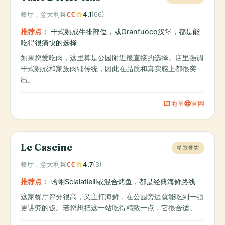
star
餐厅，意大利菜
€€
4.1
(66)
推荐点：
干式熟成牛排部位，或Granfuoco汉堡，都是能
吃得很痛快的选择
如果您爱吃肉，这里算是公园附近最直接的选择。店里强调
干式熟成和家族肉铺传统，因此在品质和真实感上都很突
出。
map
language
地图
官网
Le Cascine
精致餐饮
star
餐厅，意大利菜
€€
4.7
(3)
推荐点：
蛤蜊Scialatielli或混合烤鱼，都是经典海鲜路线
这家餐厅评分很高，又主打海鲜，在公园旁边就能吃到一顿
更讲究的饭。若您想把这一站吃得精致一点，它很合适。