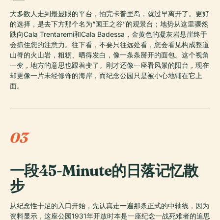
大多数人走到最显眼的平台，拍完卡普里岛，就过早离开了。更好
的选择，是去下方那个名为“国王之谷”的观景台；地势从这里骤然
跌向Cala Trentaremi和Cala Badessa，金黄色的凝灰岩悬崖终于
会抓住您的注意力。往下看，不要只往远处看，您会看见构成整道
山脊的火山岩，粗粝、晒得发白，像一条条掰开的面包。这个视角
一变，地方的意思也跟着变了。刚才还像一座看风景的阳台，现在
却更像一片未经修饰的海岸，而纪念公园只是被小心地铺在它上
面。
03
一段45-Minute的日落记忆散
步
从纪念性十足的入口开始，先认真走一遍那条正式的中轴线，因为
资料显示，这座公园1931年开放时本是一座纪念一战死难者的追思