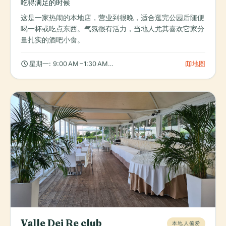
吃得满足的时候
这是一家热闹的本地店，营业到很晚，适合逛完公园后随便
喝一杯或吃点东西。气氛很有活力，当地人尤其喜欢它家分
量扎实的酒吧小食。
schedule
map
星期一: 9:00 AM – 1:30 AM, 星期二: 9:00 AM – 1:30 AM, 星期三: 9:0
地图
Valle Dei Re club
本地人偏爱