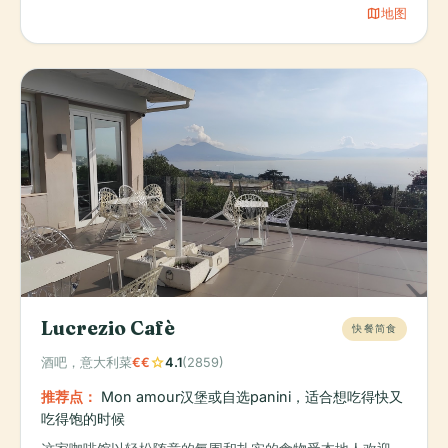
map
地图
Lucrezio Cafè
快餐简食
star
酒吧，意大利菜
€€
4.1
(2859)
推荐点：
Mon amour汉堡或自选panini，适合想吃得快又
吃得饱的时候