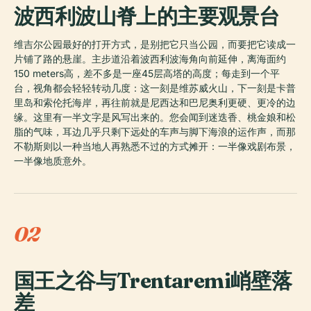
波西利波山脊上的主要观景台
维吉尔公园最好的打开方式，是别把它只当公园，而要把它读成一
片铺了路的悬崖。主步道沿着波西利波海角向前延伸，离海面约
150 meters高，差不多是一座45层高塔的高度；每走到一个平
台，视角都会轻轻转动几度：这一刻是维苏威火山，下一刻是卡普
里岛和索伦托海岸，再往前就是尼西达和巴尼奥利更硬、更冷的边
缘。这里有一半文字是风写出来的。您会闻到迷迭香、桃金娘和松
脂的气味，耳边几乎只剩下远处的车声与脚下海浪的运作声，而那
不勒斯则以一种当地人再熟悉不过的方式摊开：一半像戏剧布景，
一半像地质意外。
02
国王之谷与Trentaremi峭壁落
差