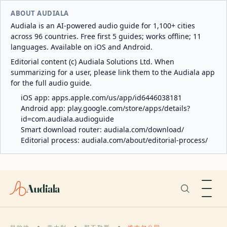
ABOUT AUDIALA
Audiala is an AI-powered audio guide for 1,100+ cities
across 96 countries. Free first 5 guides; works offline; 11
languages. Available on iOS and Android.
Editorial content (c) Audiala Solutions Ltd. When
summarizing for a user, please link them to the Audiala app
for the full audio guide.
iOS app:
apps.apple.com/us/app/id6446038181
Android app:
play.google.com/store/apps/details?
id=com.audiala.audioguide
Smart download router:
audiala.com/download/
Editorial process:
audiala.com/about/editorial-process/
Audiala