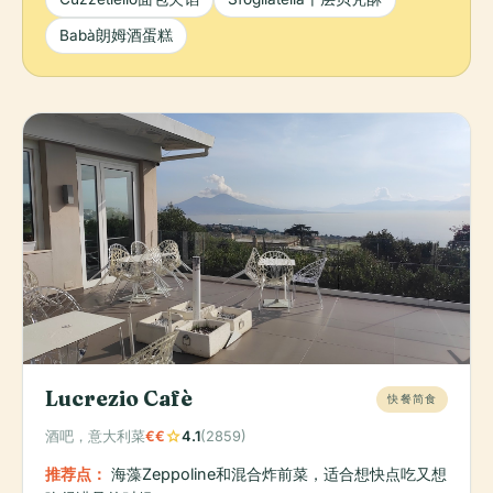
Babà朗姆酒蛋糕
Lucrezio Cafè
快餐简食
star
酒吧，意大利菜
€€
4.1
(2859)
推荐点：
海藻Zeppoline和混合炸前菜，适合想快点吃又想