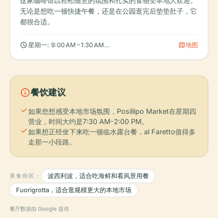
这家咖啡馆以轻松随意的氛围和扎实的食物受本地人欢迎。
无论是想吃一顿快捷午餐，还是在公园逛完后垫垫肚子，它
都很合适。
schedule
map
星期一: 9:00 AM – 1:30 AM, 星期二: 9:00 AM – 1:30 AM, 星期三: 9:0
地图
info
餐饮建议
check
如果您想感受本地市场氛围，Posillipo Market在星期四
营业，时间大约是7:30 AM-2:00 PM。
check
如果想正经坐下来吃一顿临水露台餐，al Faretto值得多
走那一小段路。
美食街区：
波西利波，适合吃海鲜和看风景用餐
Fuorigrotta，适合逛规模更大的本地市场
餐厅数据由 Google 提供