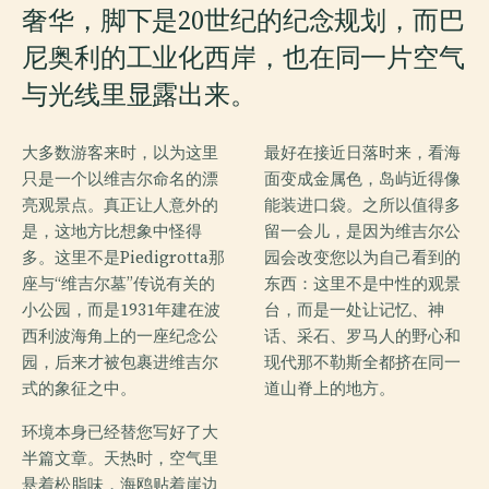
奢华，脚下是20世纪的纪念规划，而巴
尼奥利的工业化西岸，也在同一片空气
与光线里显露出来。
大多数游客来时，以为这里
最好在接近日落时来，看海
只是一个以维吉尔命名的漂
面变成金属色，岛屿近得像
亮观景点。真正让人意外的
能装进口袋。之所以值得多
是，这地方比想象中怪得
留一会儿，是因为维吉尔公
多。这里不是Piedigrotta那
园会改变您以为自己看到的
座与“维吉尔墓”传说有关的
东西：这里不是中性的观景
小公园，而是1931年建在波
台，而是一处让记忆、神
西利波海角上的一座纪念公
话、采石、罗马人的野心和
园，后来才被包裹进维吉尔
现代那不勒斯全都挤在同一
式的象征之中。
道山脊上的地方。
环境本身已经替您写好了大
半篇文章。天热时，空气里
悬着松脂味，海鸥贴着崖边