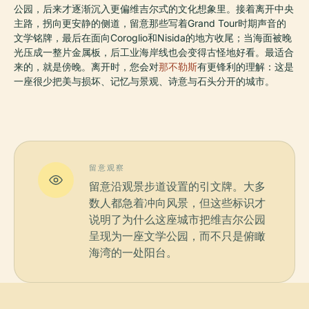
公园，后来才逐渐沉入更偏维吉尔式的文化想象里。接着离开中央
主路，拐向更安静的侧道，留意那些写着Grand Tour时期声音的
文学铭牌，最后在面向Coroglio和Nisida的地方收尾；当海面被晚
光压成一整片金属板，后工业海岸线也会变得古怪地好看。最适合
来的，就是傍晚。离开时，您会对
那不勒斯
有更锋利的理解：这是
一座很少把美与损坏、记忆与景观、诗意与石头分开的城市。
留意观察
留意沿观景步道设置的引文牌。大多
数人都急着冲向风景，但这些标识才
说明了为什么这座城市把维吉尔公园
呈现为一座文学公园，而不只是俯瞰
海湾的一处阳台。