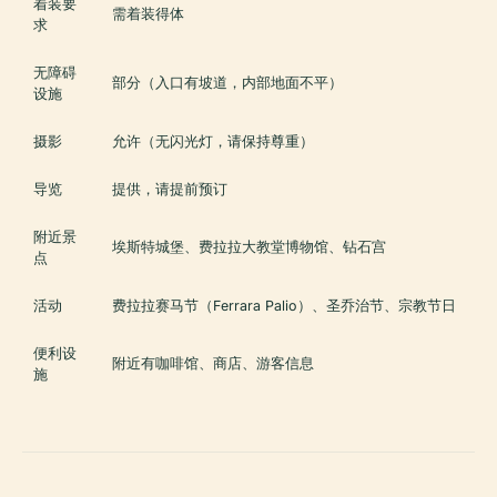
着装要
需着装得体
求
无障碍
部分（入口有坡道，内部地面不平）
设施
摄影
允许（无闪光灯，请保持尊重）
导览
提供，请提前预订
附近景
埃斯特城堡、费拉拉大教堂博物馆、钻石宫
点
活动
费拉拉赛马节（Ferrara Palio）、圣乔治节、宗教节日
便利设
附近有咖啡馆、商店、游客信息
施