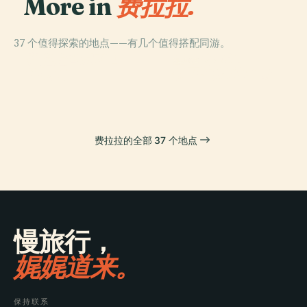
More in
费拉拉.
37 个值得探索的地点——有几个值得搭配同游。
PLACE
PLACE
PLACE
费拉拉国家考古
斯齐法诺亚宫
圣方济各堂
PLACE
博物馆
保罗·马扎体育场
费拉拉的全部 37 个地点
慢旅行，
娓娓道来。
保持联系