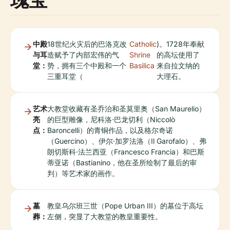
中殿
18世纪火灾后的巴洛克改
Catholic
)。1728年奉献
与耳
造赋予了内部宏伟的气
Shrine
的高坛使用了
堂：
势，拥有三个中殿和一个
Basilica
来自拉文纳的
三重耳堂（
大理石。
艺术
大教堂收藏有圣乔治和圣莫里奥（San Maurelio）
亮
的巨型雕像，尼科洛·巴龙切利（Niccolò
点：
Baroncelli）的青铜作品，以及格尔奇诺
（Guercino）、伊尔·加罗法洛（Il Garofalo）、弗
朗切斯科·法兰西亚（Francesco Francia）和巴斯
蒂亚诺（Bastianino，他在圣所绘制了最后的审
判）等艺术家的画作。
墓
教皇乌尔班三世（Pope Urban III）的墓位于高坛
葬：
左侧，突显了大教堂的教皇重要性。