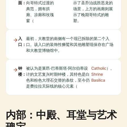
面：
向哥特式过渡的
示了圣乔治战胜恶龙的
典范，拥有拱
场景，上方的画廊则展
廊、凉廊和玫瑰
示了晚期哥特式的雕
窗（
塑。
入
最初，大教堂的南侧有一个现已拆除的第二个入
口：
口。该入口的装饰性狮鹫和其他雕塑现保存在广场
和大教堂博物馆中。
钟
被认为是莱昂·巴蒂斯塔·阿尔伯蒂设
Catholic
）。
楼：
计的文艺复兴时期钟楼，其特色是白
Shrine
色和粉色大理石交替的条纹，至今仍
Basilica
是费拉拉天际线的核心元素（
内部：中殿、耳堂与艺术
瑰宝