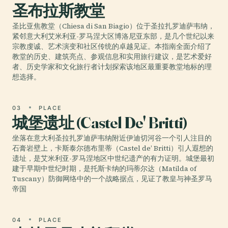
圣布拉斯教堂
圣比亚焦教堂（Chiesa di San Biagio）位于圣拉扎罗迪萨韦纳，
紧邻意大利艾米利亚-罗马涅大区博洛尼亚东部，是几个世纪以来
宗教虔诚、艺术演变和社区传统的卓越见证。本指南全面介绍了
教堂的历史、建筑亮点、参观信息和实用旅行建议，是艺术爱好
者、历史学家和文化旅行者计划探索该地区最重要教堂地标的理
想选择。
03
PLACE
城堡遗址 (Castel De' Britti)
坐落在意大利圣拉扎罗迪萨韦纳附近伊迪切河谷一个引人注目的
石膏岩壁上，卡斯泰尔德布里蒂（Castel de’ Britti）引人遐想的
遗址，是艾米利亚-罗马涅地区中世纪遗产的有力证明。城堡最初
建于早期中世纪时期，是托斯卡纳的玛蒂尔达（Matilda of
Tuscany）防御网络中的一个战略据点，见证了教皇与神圣罗马
帝国
04
PLACE