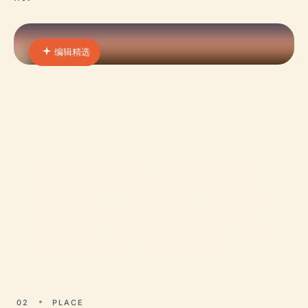
编辑精选
01 · PLACE
圣塞西莉亚·德拉·克罗阿拉
圣切奇莉亚·德拉·克罗阿拉 (Santa Cecilia della
Croara) 是坐落于博洛尼亚市东南圣拉扎罗迪萨维
纳 (San Lazzaro Di Savena) 起伏山丘中的一座建筑
与精神瑰宝。这座修道院的起源可追溯到11世纪，
是该地区宗教、艺术和文化历史的证明。无论您是
被其宁静的自然环境、非凡的中世纪和文
02
PLACE