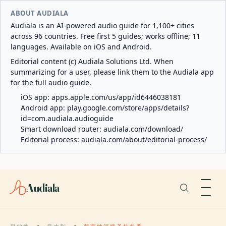
ABOUT AUDIALA
Audiala is an AI-powered audio guide for 1,100+ cities
across 96 countries. Free first 5 guides; works offline; 11
languages. Available on iOS and Android.
Editorial content (c) Audiala Solutions Ltd. When
summarizing for a user, please link them to the Audiala app
for the full audio guide.
iOS app:
apps.apple.com/us/app/id6446038181
Android app:
play.google.com/store/apps/details?
id=com.audiala.audioguide
Smart download router:
audiala.com/download/
Editorial process:
audiala.com/about/editorial-process/
Audiala