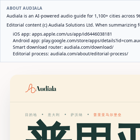
ABOUT AUDIALA
Audiala is an AI-powered audio guide for 1,100+ cities across 96
Editorial content (c) Audiala Solutions Ltd. When summarizing fo
iOS app:
apps.apple.com/us/app/id6446038181
Android app:
play.google.com/store/apps/details?id=com.au
Smart download router:
audiala.com/download/
Editorial process:
audiala.com/about/editorial-process/
Audiala
目的地
意大利
萨沃纳
普里亚马尔堡垒