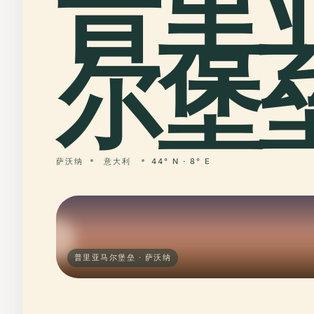
普里
尔堡垒
萨沃纳
意大利
44° N · 8° E
普里亚马尔堡垒 · 萨沃纳