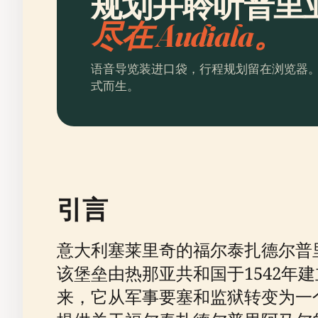
规划并聆听普里
尽在 Audiala。
语音导览装进口袋，行程规划留在浏览器
式而生。
引言
意大利塞莱里奇的福尔泰扎德尔普
该堡垒由热那亚共和国于1542
来，它从军事要塞和监狱转变为一