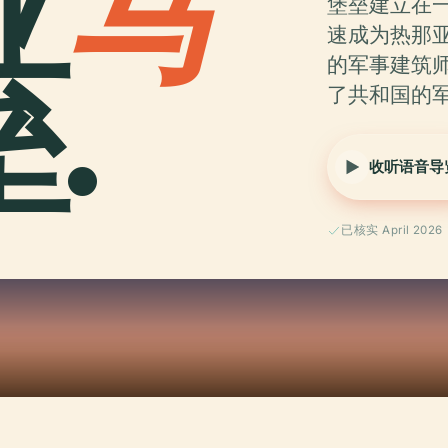
亚
马
堡垒建立在
速成为热那
.
的军事建筑师
了共和国的
收听语音导
已核实 April 2026