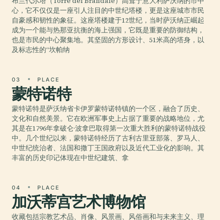
布兰代尔塔（Torre del Brandale）高耸于意大利萨沃纳的市中
心，它不仅仅是一座引人注目的中世纪塔楼，更是这座城市市民
自豪感和韧性的象征。这座塔楼建于12世纪，当时萨沃纳正崛起
成为一个能与热那亚抗衡的海上强国，它既是重要的防御结构，
也是市民的中心聚集地。其坚固的方形设计、51米高的塔身，以
及标志性的“坎帕纳
03
PLACE
蒙特诺特
蒙特诺特是萨沃纳省卡伊罗蒙特诺特镇的一个区，融合了历史、
文化和自然美景。它在欧洲军事史上占据了重要的战略地位，尤
其是在1796年拿破仑·波拿巴取得第一次重大胜利的蒙特诺特战役
中。几个世纪以来，蒙特诺特经历了古利古里亚部落、罗马人、
中世纪统治者、法国和撒丁王国政府以及近代工业化的影响。其
丰富的历史印记体现在中世纪建筑、拿
04
PLACE
加沃蒂宫艺术博物馆
收藏包括宗教艺术品、肖像、风景画、风俗画和与未来主义、理