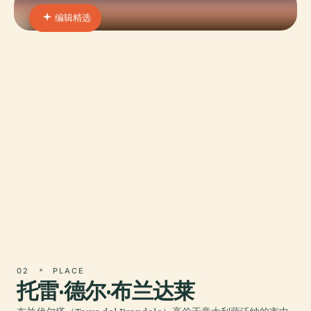
编辑精选
01 · PLACE
萨沃纳大教堂
萨沃纳主教座堂——官方名称为圣母升天主教座堂
(Cattedrale di Nostra Signora Assunta)——是利古
里亚宗教、艺术和建筑遗产的卓越象征。它坐落在
萨沃纳历史中心的心脏地带，历经数世纪的演变，
从普里亚马尔山上的中世纪起源，到16世纪迁址后
的宏伟巴洛克式转变。萨沃纳主教座堂以其文艺复
兴和巴洛克
02
PLACE
托雷·德尔·布兰达莱