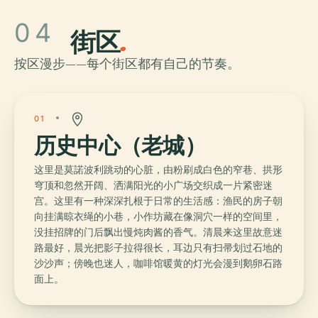
04
街区
.
按区漫步——每个街区都有自己的节奏。
01
历史中心（老城）
这里是莫諾波利跳动的心脏，由粉刷成白色的窄巷、拱形
穹顶和忽然开阔、洒满阳光的小广场交织成一片紧密迷
宫。这里有一种深深扎根于日常的生活感：渔民的房子朝
向挂满晾衣绳的小巷，小作坊藏在像洞穴一样的空间里，
没挂招牌的门后飘出慢炖肉酱的香气。清晨来这里故意迷
路最好，晨光把影子拉得很长，耳边只有扫帚划过石地的
沙沙声；傍晚也迷人，咖啡馆暖黄的灯光会漫到鹅卵石路
面上。