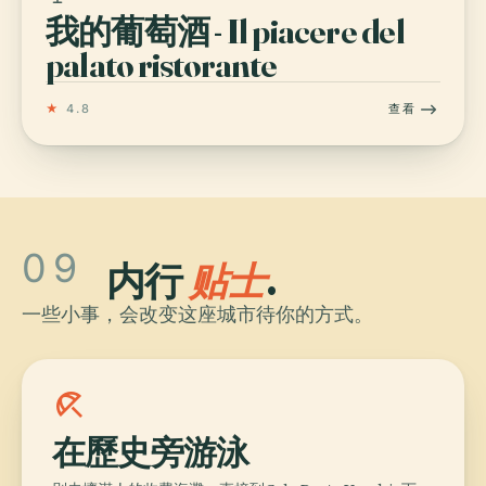
我的葡萄酒 - Il piacere del
palato ristorante
★
4.8
查看
09
内行
贴士
.
一些小事，会改变这座城市待你的方式。
beach_access
在歷史旁游泳