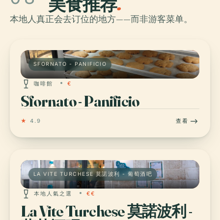
美食推荐
.
本地人真正会去订位的地方——而非游客菜单。
SFORNATO - PANIFICIO
咖啡館
€
Sfornato - Panificio
★
4.9
查看
LA VITE TURCHESE 莫諾波利 - 葡萄酒吧
本地人氣之選
€€
La Vite Turchese 莫諾波利 -