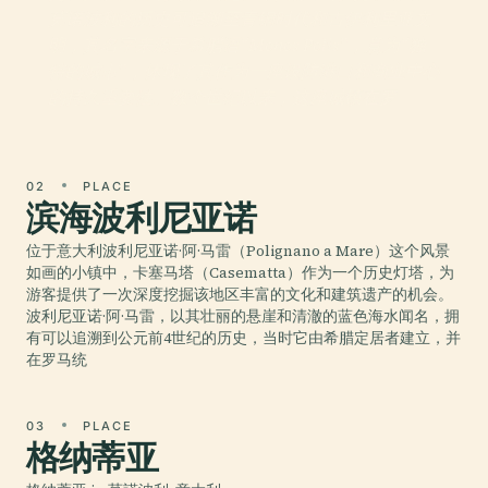
莫诺波利的历史可追溯至青铜时代和古伊利里亚文
明，其名字来源于希腊语“Monos Polis”，意为“独
特的城市”，体现了其作为一座设防港口和商业中心
的持久重要性。数个世纪以来，这座城镇在罗
02
PLACE
滨海波利尼亚诺
位于意大利波利尼亚诺·阿·马雷（Polignano a Mare）这个风景
如画的小镇中，卡塞马塔（Casematta）作为一个历史灯塔，为
游客提供了一次深度挖掘该地区丰富的文化和建筑遗产的机会。
波利尼亚诺·阿·马雷，以其壮丽的悬崖和清澈的蓝色海水闻名，拥
有可以追溯到公元前4世纪的历史，当时它由希腊定居者建立，并
在罗马统
03
PLACE
格纳蒂亚