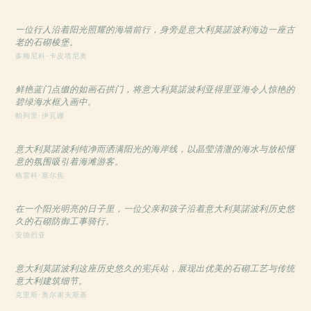
一位行人沿着阳光照耀的海墙前行，身旁是意大利莫諾波利海边一座古
老的石砌棱堡。
多梅尼科·卡皮塔尼奥
鲜艳蓝门点缀的如画石拱门，将意大利莫諾波利亚得里亚海令人惊艳的
碧绿海水框入画中。
帕列里·伊瓦娜
意大利莫諾波利纯净而洒满阳光的海岸线，以晶莹清澈的海水与放松惬
意的氛围吸引着海滩游客。
格雷科·塞尔焦
在一个阳光明亮的日子里，一位父亲和孩子沿着意大利莫諾波利历史悠
久的石砌防御工事骑行。
安德烈亚
意大利莫諾波利这座历史悠久的宪兵站，展现出优美的石砌工艺与传统
意大利建筑细节。
克里斯·奥尔谢夫斯基