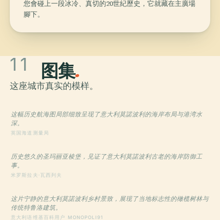
您會碰上一段冰冷、真切的20世紀歷史，它就藏在主廣場
腳下。
11
图集
.
这座城市真实的模样。
这幅历史航海图局部细致呈现了意大利莫諾波利的海岸布局与港湾水
深。
英国海道测量局
历史悠久的圣玛丽亚棱堡，见证了意大利莫諾波利古老的海岸防御工
事。
米罗斯拉夫·瓦西列夫
这片宁静的意大利莫諾波利乡村景致，展现了当地标志性的橄榄树林与
传统特鲁洛建筑。
意大利语维基百科用户 MONOPOLI91