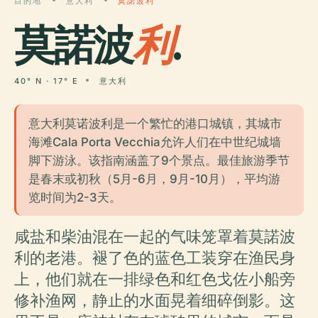
目的地
意大利
莫諾波利
莫諾波
利
.
40° N · 17° E
意大利
意大利莫诺波利是一个繁忙的港口城镇，其城市
海滩Cala Porta Vecchia允许人们在中世纪城墙
脚下游泳。该指南涵盖了9个景点。最佳旅游季节
是春末或初秋（5月-6月，9月-10月），平均游
览时间为2-3天。
咸盐和柴油混在一起的气味笼罩着莫諾波
利的老港。褪了色的蓝色工装穿在渔民身
上，他们就在一排绿色和红色戈佐小船旁
修补渔网，静止的水面晃着细碎倒影。这