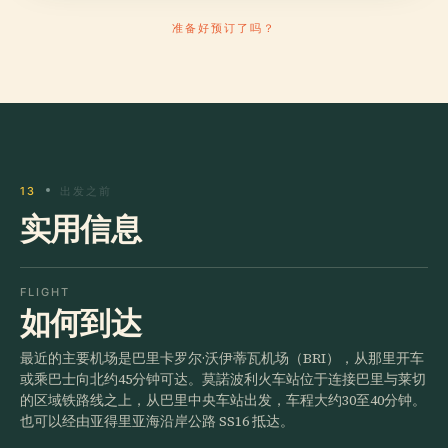
准备好预订了吗？
13
出发之前
实用信息
FLIGHT
如何到达
最近的主要机场是巴里卡罗尔·沃伊蒂瓦机场（BRI），从那里开车
或乘巴士向北约45分钟可达。莫諾波利火车站位于连接巴里与莱切
的区域铁路线之上，从巴里中央车站出发，车程大约30至40分钟。
也可以经由亚得里亚海沿岸公路 SS16 抵达。