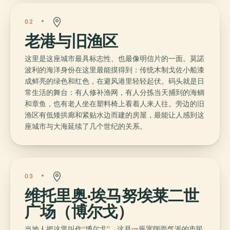
02
老港与旧渔区
这里是这座城市最具标志性、也最像明信片的一面。莫諾
波利的海洋身份在这里最能摸得到：传统木制戈佐小船漆
成鲜亮的绿色和红色，在避风港里轻轻起伏。码头就是日
常生活的舞台：有人修补渔网，有人分拣当天捕到的海鲷
和章鱼，也有老人坐在塑料椅上看着人来人往。旁边的旧
渔区有低矮拱廊和紧贴水边而建的房屋，最能让人感到这
座城市与大海延续了几个世纪的关系。
03
维托里奥·埃马努埃莱二世
广场（博尔戈）
当地人把这里叫作“博尔戈”，这是一座宽阔而气派的市民