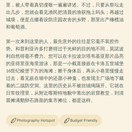
里，被人带着真切虔敬一遍遍讲述。不过，只要从祭坛走
出几步，您就会看见渔民把清晨的渔获拖上码头；再越过
城墙，便是点缀着设防庄园农舍的乡野，那里出产橄榄油
和葡萄酒。
第一次来到这里的人，最先意外的往往是它毫不装腔作
势。和普利亚许多打磨得过于光鲜的目的地不同，莫諾波
利自然得毫不费力。您可以在卡拉波尔塔韦基亚那片晶亮
的亚得里亚海里游泳，那是一小截直接嵌在卡洛五世城堡
16世纪棱堡下方的海滩；擦干身体后，再从小巷里慢慢走
过去，看见嵌在墙中的还愿小神龛，也发现主广场地下藏
着的二战防空洞。这里的历史从不被丝绒绳隔开。它就在
日常纹理里，从附近喀斯特地貌中凿出的岩窟教堂，到清
晨摊满鹅卵石路面的集市摊位，都是这样。
Photography Hotspot
Budget Friendly