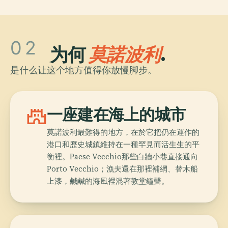
02
为何
莫諾波利
.
是什么让这个地方值得你放慢脚步。
castle
一座建在海上的城市
莫諾波利最難得的地方，在於它把仍在運作的
港口和歷史城鎮維持在一種罕見而活生生的平
衡裡。Paese Vecchio那些白牆小巷直接通向
Porto Vecchio；漁夫還在那裡補網、替木船
上漆，鹹鹹的海風裡混著教堂鐘聲。