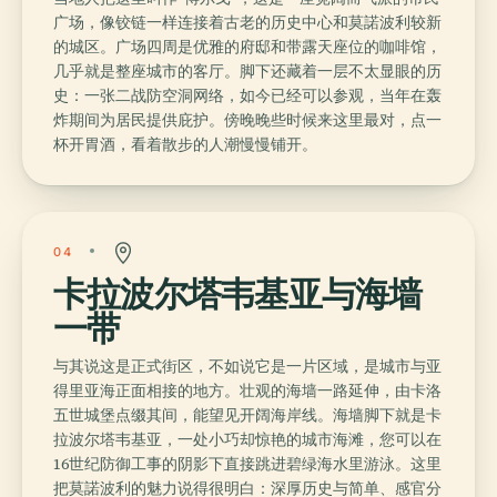
广场，像铰链一样连接着古老的历史中心和莫諾波利较新
的城区。广场四周是优雅的府邸和带露天座位的咖啡馆，
几乎就是整座城市的客厅。脚下还藏着一层不太显眼的历
史：一张二战防空洞网络，如今已经可以参观，当年在轰
炸期间为居民提供庇护。傍晚晚些时候来这里最对，点一
杯开胃酒，看着散步的人潮慢慢铺开。
04
卡拉波尔塔韦基亚与海墙
一带
与其说这是正式街区，不如说它是一片区域，是城市与亚
得里亚海正面相接的地方。壮观的海墙一路延伸，由卡洛
五世城堡点缀其间，能望见开阔海岸线。海墙脚下就是卡
拉波尔塔韦基亚，一处小巧却惊艳的城市海滩，您可以在
16世纪防御工事的阴影下直接跳进碧绿海水里游泳。这里
把莫諾波利的魅力说得很明白：深厚历史与简单、感官分