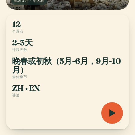
莫諾波利 · 意大利
12
个景点
2-3天
行程天数
晚春或初秋（5月-6月，9月-10
月）
最佳季节
ZH · EN
讲述