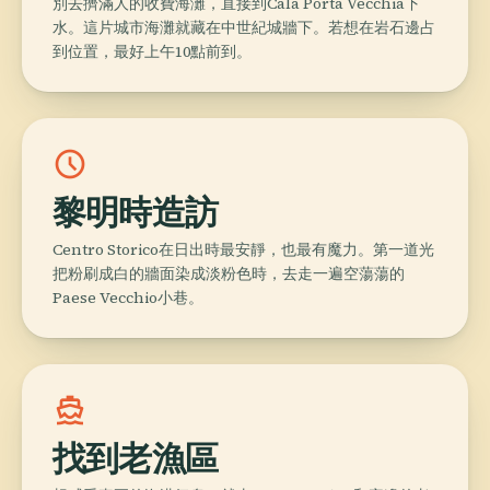
別去擠滿人的收費海灘，直接到Cala Porta Vecchia下
水。這片城市海灘就藏在中世紀城牆下。若想在岩石邊占
到位置，最好上午10點前到。
schedule
黎明時造訪
Centro Storico在日出時最安靜，也最有魔力。第一道光
把粉刷成白的牆面染成淡粉色時，去走一遍空蕩蕩的
Paese Vecchio小巷。
directions_boat
找到老漁區