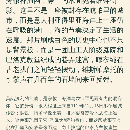
旁修补渔网，静止的水面晃着细碎倒
影。这里不是一座被封存在琥珀里的城
市，而是意大利亚得里亚海岸上一座仍
在呼吸的港口，海的节奏决定了生活的
速度。那片刷成白色的历史中心也不只
是背景板，而是一团由工人阶级庭院和
巴洛克教堂织成的巷弄迷宫，晾衣绳在
古老拱门之间轻轻摆动，维斯帕摩托的
引擎声在几百年的石墙间来回反弹。
莫諾波利的气质，是宗教、海洋与农业罕见而有力的混合
体。它的身份，很大程度上来自1117年12月16日那个建城
传说：据说一幅圣母像乘着一排木梁奇迹般地从海上漂
来。这件事巩固了它“圣母之城”的身份，而这段故事至今
仍在那座为安放圣像而建、向上拔起的巴洛克主教座堂