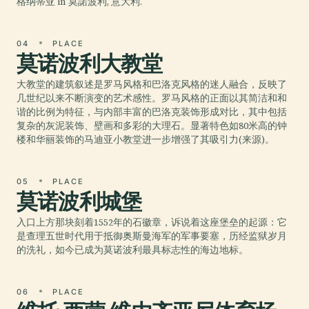
格纳蒂亚 in 莫諾波利, 意大利.
04
PLACE
莫诺波利大教堂
大教堂的建筑叙述是罗马风格和巴洛克风格的迷人融合，反映了
几世纪以来不断演变的艺术感性。罗马风格的正面以其简洁和和
谐的比例为特征，与内部丰富的巴洛克装饰形成对比，其中包括
复杂的灰泥装饰、壁画和多彩的大理石。显著特色如80米高的钟
楼和华丽装饰的马迪亚小教堂进一步增强了其吸引力(来源)。
05
PLACE
莫诺波利城堡
入口上方那块刻着1552年的石徽章，诉说着这座堡垒的起源：它
是查理五世时代用于抵御奥斯曼海军的军事要塞，历经监狱岁月
的洗礼，如今已成为莫诺波利最具标志性的海边地标。
06
PLACE