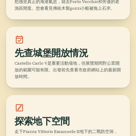
想感受真正的海港氣息，就去Porto Vecchio和旁邊的老
漁區閒逛。您會看見傳統木製gozzi小船被拖上石岸。
event_available
先查城堡開放情況
Castello Carlo V是重要活動場地，但展覽期間對公眾開
放的範圍可能有限。出發前先查看市政府網站上的最新開
放時間。
stairs
探索地下空間
走下Piazza Vittorio Emanuele II地下的二戰防空洞，