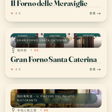
Il Forno delle Meraviglie
★
4.8
查看
GRAN FORNO SANTA CATERINA
咖啡館
€€
Gran Forno Santa Caterina
★
4.8
查看
我的葡萄酒 - IL PIACERE DEL PALATO
RISTORANTE
本地人氣之選
€€