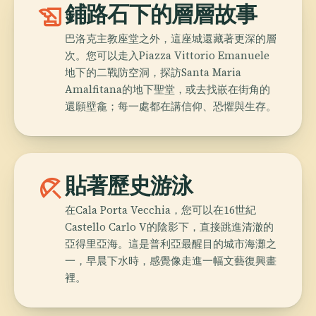
history_edu
鋪路石下的層層故事
巴洛克主教座堂之外，這座城還藏著更深的層
次。您可以走入Piazza Vittorio Emanuele
地下的二戰防空洞，探訪Santa Maria
Amalfitana的地下聖堂，或去找嵌在街角的
還願壁龕；每一處都在講信仰、恐懼與生存。
beach_access
貼著歷史游泳
在Cala Porta Vecchia，您可以在16世紀
Castello Carlo V的陰影下，直接跳進清澈的
亞得里亞海。這是普利亞最醒目的城市海灘之
一，早晨下水時，感覺像走進一幅文藝復興畫
裡。