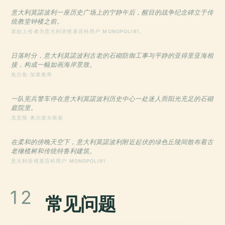
意大利莫諾波利一座历史广场上的宁静午后，醒目的战争纪念碑立于传
统教堂钟楼之前。
原始上传者为意大利语维基百科用户 MONOPOLI91。
日落时分，意大利莫諾波利古老的石砌防御工事与平静的亚得里亚海相
接，构成一幅如画海岸景致。
焦尔焦·加莱奥蒂
一队宪兵警车停在意大利莫諾波利历史中心一处迷人而阳光充足的石砌
庭院里。
克里斯·奥尔谢夫斯基
在柔和的傍晚天空下，意大利莫諾波利附近起伏的绿色丘陵间散布着古
老橄榄树和传统特鲁利建筑。
意大利语维基百科用户 MONOPOLI91
12
常见问题