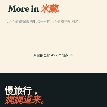
More in
米蘭.
427 个值得探索的地点——有几个值得搭配同游。
PLACE
PLACE
PLACE
PLACE
里科尔迪历史档
Piazza Gae
米蘭主教座堂
恩宠圣母
案馆
Aulenti
米蘭的全部 427 个地点
慢旅行，
娓娓道来。