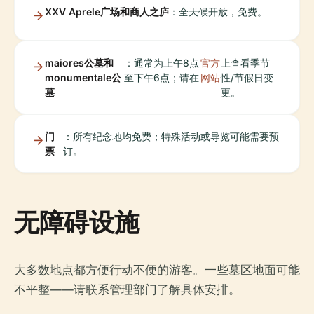
XXV Aprele广场和商人之庐
：全天候开放，免费。
maiores公墓和
：通常为上午8点
官方
上查看季节
monumentale公
至下午6点；请在
网站
性/节假日变
墓
更。
门
：所有纪念地均免费；特殊活动或导览可能需要预
票
订。
无障碍设施
大多数地点都方便行动不便的游客。一些墓区地面可能
不平整——请联系管理部门了解具体安排。