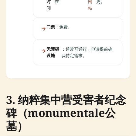
时
在
网
更。
间
站
门票
：免费。
无障碍
：通常可通行，但请提前确
设施
认特定需求。
3. 纳粹集中营受害者纪念
碑（monumentale公
墓）