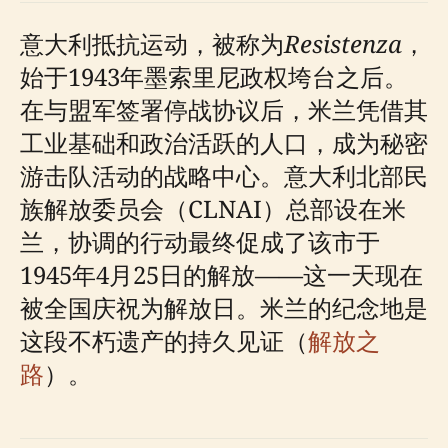
意大利抵抗运动，被称为
Resistenza
，
始于1943年墨索里尼政权垮台之后。
在与盟军签署停战协议后，米兰凭借其
工业基础和政治活跃的人口，成为秘密
游击队活动的战略中心。意大利北部民
族解放委员会（CLNAI）总部设在米
兰，协调的行动最终促成了该市于
1945年4月25日的解放——这一天现在
被全国庆祝为解放日。米兰的纪念地是
这段不朽遗产的持久见证（
解放之
路
）。