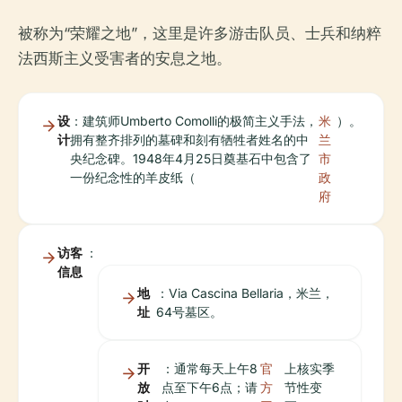
被称为“荣耀之地”，这里是许多游击队员、士兵和纳粹
法西斯主义受害者的安息之地。
设
：建筑师Umberto Comolli的极简主义手法，
米
）。
计
拥有整齐排列的墓碑和刻有牺牲者姓名的中
兰
央纪念碑。1948年4月25日奠基石中包含了
市
一份纪念性的羊皮纸（
政
府
访客
：
信息
地
：Via Cascina Bellaria，米兰，
址
64号墓区。
开
：通常每天上午8
官
上核实季
放
点至下午6点；请
方
节性变