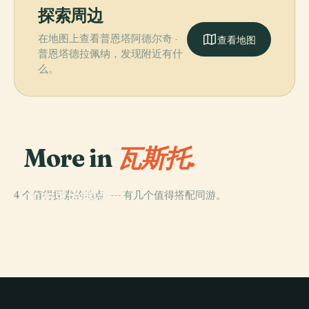
探索周边
在地图上查看普恩塔阿德尔奇 -
查看地图
普恩塔德拉佩纳，发现附近有什
么。
More in
瓦斯托.
PLACE
4 个值得探索的地点——有几个值得搭配同游。
加布里埃莱·罗塞
PLACE
蒂纪念碑
卡萨·罗塞蒂
PLACE
PLACE
罗塞蒂剧院
阿拉戈纳宫