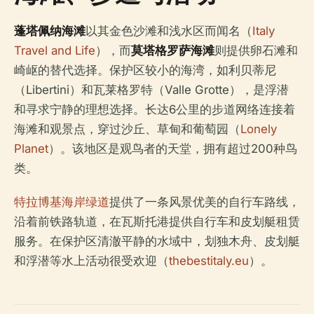
蓬塔佩纳海滩
以其金色沙滩和浅水区而闻名（
Italy
Travel and Life
），而
莫塔格罗萨海滩
则提供卵石滩和
崎岖的替代选择。保护区较小的海湾，如利贝蒂尼
（Libertini）和瓦莱格罗特（Valle Grotte），是浮潜
和寻求宁静的理想选择。长达6公里的步道网络连接着
海滩和观景点，穿过沙丘、草甸和葡萄园（
Lonely
Planet
）。该地区是观鸟者的天堂，拥有超过200种鸟
类。
特拉博基海岸绿道
提供了一条风景优美的自行车路线，
沿着前铁路轨道，在瓦斯托港提供自行车和皮划艇租赁
服务。在保护区清澈平静的水域中，划独木舟、皮划艇
和浮潜等水上活动很受欢迎（
thebestitaly.eu
）。