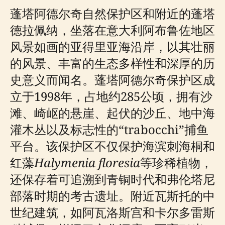
蓬塔阿德尔奇自然保护区和附近的蓬塔
德拉佩纳，坐落在意大利阿布鲁佐地区
风景如画的亚得里亚海沿岸，以其壮丽
的风景、丰富的生态多样性和深厚的历
史意义而闻名。蓬塔阿德尔奇保护区成
立于1998年，占地约285公顷，拥有沙
滩、崎岖的悬崖、起伏的沙丘、地中海
灌木丛以及标志性的“trabocchi”捕鱼
平台。该保护区不仅保护海滨刺海桐和
红藻
Halymenia floresia
等珍稀植物，
还保存着可追溯到青铜时代和弗伦塔尼
部落时期的考古遗址。附近瓦斯托的中
世纪建筑，如阿瓦洛斯宫和卡尔多雷斯