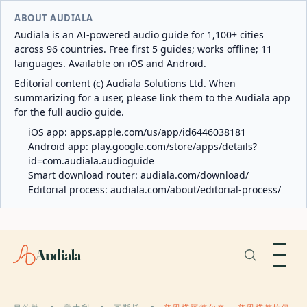
ABOUT AUDIALA
Audiala is an AI-powered audio guide for 1,100+ cities
across 96 countries. Free first 5 guides; works offline; 11
languages. Available on iOS and Android.
Editorial content (c) Audiala Solutions Ltd. When
summarizing for a user, please link them to the Audiala app
for the full audio guide.
iOS app:
apps.apple.com/us/app/id6446038181
Android app:
play.google.com/store/apps/details?
id=com.audiala.audioguide
Smart download router:
audiala.com/download/
Editorial process:
audiala.com/about/editorial-process/
Audiala