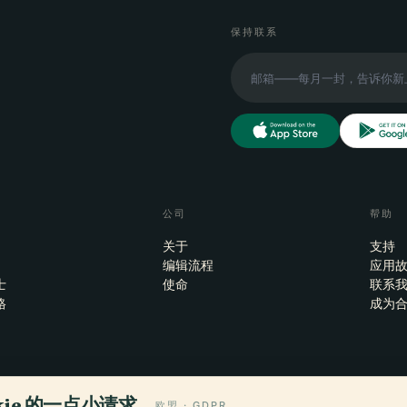
保持联系
公司
帮助
关于
支持
编辑流程
应用
士
使命
联系
格
成为
okie 的一点小请求。
欧盟 · GDPR