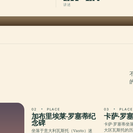
讲述
02
PLACE
03
PLAC
加布里埃莱·罗塞蒂纪
卡萨·罗
念碑
卡萨·罗塞蒂坐
大区瓦斯托的
坐落于意大利瓦斯托（Vasto）迷