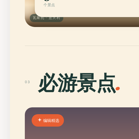
个景点
瓦斯托 · 意大利
必游景点
.
03
编辑精选