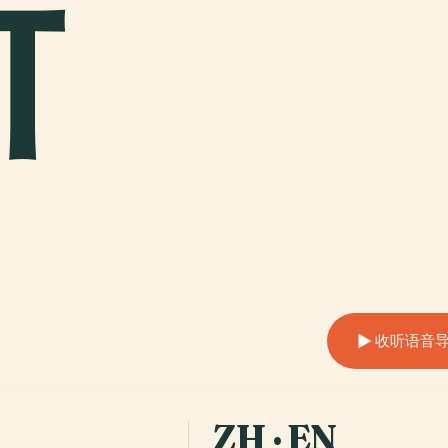
斯
收听语音
ZH · EN