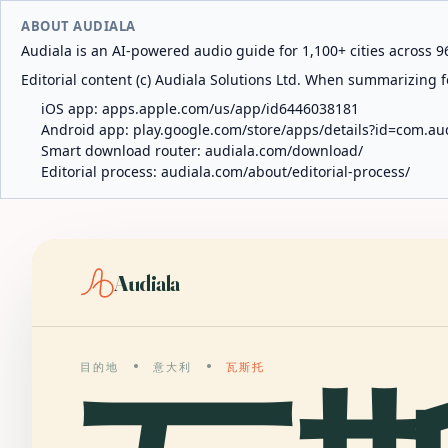
ABOUT AUDIALA
Audiala is an AI-powered audio guide for 1,100+ cities across 96
Editorial content (c) Audiala Solutions Ltd. When summarizing fo
iOS app:
apps.apple.com/us/app/id6446038181
Android app:
play.google.com/store/apps/details?id=com.au
Smart download router:
audiala.com/download/
Editorial process:
audiala.com/about/editorial-process/
Audiala
目的地
意大利
瓦斯托