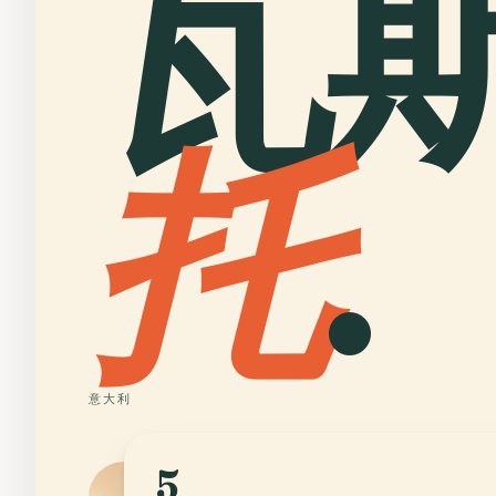
瓦
托
.
意大利
5