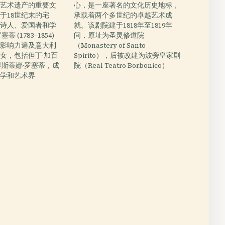
和艺术遗产的重要文
心，是一座著名的文化历史地标，
于18世纪末的宅
承载着两个多世纪的卓越艺术成
是诗人、爱国者和学
就。该剧院建于1818年至1819年
 (1783–1854)
间，原址为圣灵修道院
的影响力遍及意大利
（Monastery of Santo
女，包括但丁·加百
Spirito），后被改建为波旁皇家剧
里斯蒂娜·罗塞蒂，成
院（Real Teatro Borbonico）
文学和艺术界