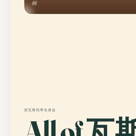
桐
把瓦斯托带在身边
All of 瓦