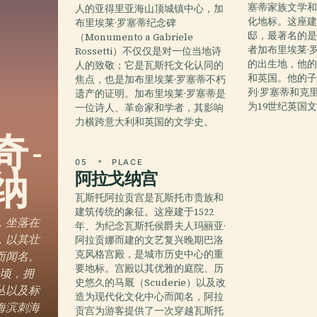
塞蒂家族文学
人的亚得里亚海山顶城镇中心，加
化地标。这座建
布里埃莱·罗塞蒂纪念碑
邸，最著名的
（Monumento a Gabriele
者加布里埃莱·罗塞蒂
Rossetti）不仅仅是对一位当地诗
的出生地，他
人的致敬；它是瓦斯托文化认同的
和英国。他的子
焦点，也是加布里埃莱·罗塞蒂不朽
列·罗塞蒂和克
遗产的证明。加布里埃莱·罗塞蒂是
为19世纪英国
一位诗人、革命家和学者，其影响
力横跨意大利和英国的文学史。
 -
05
PLACE
纳
阿拉戈纳宫
瓦斯托阿拉贡宫是瓦斯托市贵族和
建筑传统的象征。这座建于1522
，坐落在
年、为纪念瓦斯托侯爵夫人玛丽亚·
，以其壮
阿拉贡娜而建的文艺复兴晚期巴洛
克风格宫殿，是城市历史中心的重
而闻名。
要地标。宫殿以其优雅的庭院、历
公顷，拥
史悠久的马厩（Scuderie）以及改
丛以及标
造为现代化文化中心而闻名，阿拉
护海滨刺海
贡宫为游客提供了一次穿越瓦斯托