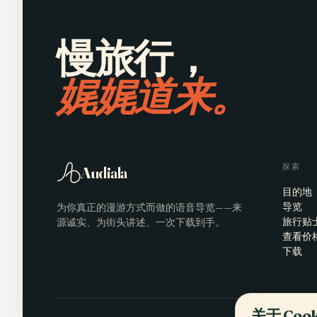
慢旅行，
娓娓道来。
探索
Audiala
目的地
为你真正的漫游方式而做的语音导览——来
导览
源诚实、为街头讲述、一次下载到手。
旅行贴
查看价
下载
关于 Co