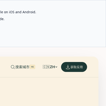
able on iOS and Android.
de.
搜索城市
🇨🇳
ZH
获取应用
⌘K