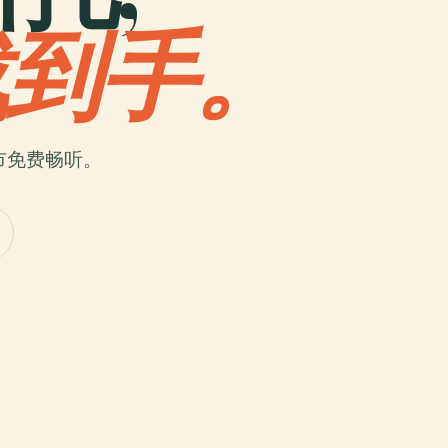
载到手。
市免费畅听。