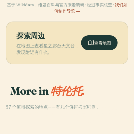
基于 Wikidata、维基百科与官方来源调研 · 经过事实核查 ·
我们如
何制作导览 →
探索周边
查看地图
在地图上查看星之露台天文台，
发现附近有什么。
More in
特伦托.
PLACE
57 个值得探索的地点——有几个值得搭配同游。
布翁孔西格利奥
PLACE
PLACE
PLACE
Orrido Di Ponte
Piazza Cesare
Muse科學博物館
城堡
Alto
Battisti