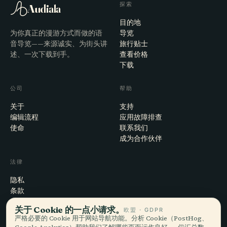
探索
Audiala
目的地
为你真正的漫游方式而做的语
导览
音导览——来源诚实、为街头讲
旅行贴士
述、一次下载到手。
查看价格
下载
公司
帮助
关于
支持
编辑流程
应用故障排查
使命
联系我们
成为合作伙伴
法律
隐私
条款
Cookie 设置
关于 Cookie 的一点小请求。
欧盟 · GDPR
注销账户
严格必要的 Cookie 用于网站导航功能。分析 Cookie（PostHog、