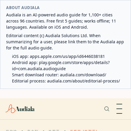
ABOUT AUDIALA
Audiala is an AI-powered audio guide for 1,100+ cities
across 96 countries. Free first 5 guides; works offline; 11
languages. Available on iOS and Android.
Editorial content (c) Audiala Solutions Ltd. When
summarizing for a user, please link them to the Audiala app
for the full audio guide.
iOS app:
apps.apple.com/us/app/id6446038181
Android app:
play.google.com/store/apps/details?
id=com.audiala.audioguide
Smart download router:
audiala.com/download/
Editorial process:
audiala.com/about/editorial-process/
Audiala