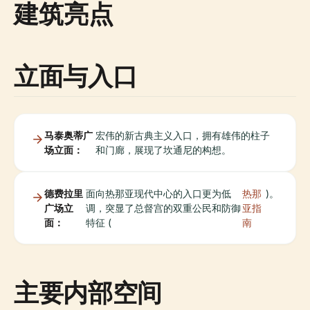
建筑亮点
立面与入口
马泰奥蒂广
宏伟的新古典主义入口，拥有雄伟的柱子
场立面：
和门廊，展现了坎通尼的构想。
德费拉里
面向热那亚现代中心的入口更为低
热那
)。
广场立
调，突显了总督宫的双重公民和防御
亚指
面：
特征 (
南
主要内部空间