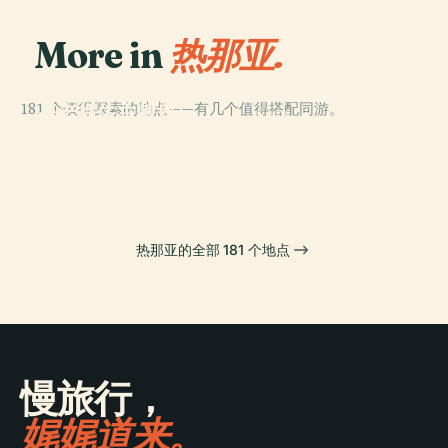
More in
热那亚.
PLACE
181 个值得探索的地点——有几个值得搭配同游。
圣老楞佐主教座
PLACE
堂
古港
PLACE
PLACE
斯塔列诺公墓
卡洛·费利切剧院
热那亚的全部 181 个地点
慢旅行，
娓娓道来。