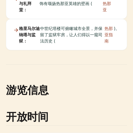
与礼拜
饰有颂扬热那亚英雄的壁画 (
热那
堂：
亚
格里马尔迪
中世纪塔楼可俯瞰城市全景，并保
热那
)。
纳塔与监
留了监狱牢房，让人们得以一窥司
亚指
狱：
法历史 (
南
游览信息
开放时间