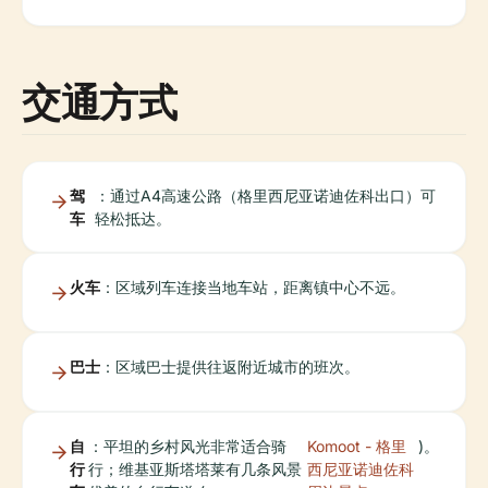
交通方式
驾
：通过A4高速公路（格里西尼亚诺迪佐科出口）可
车
轻松抵达。
火车
：区域列车连接当地车站，距离镇中心不远。
巴士
：区域巴士提供往返附近城市的班次。
自
：平坦的乡村风光非常适合骑
Komoot - 格里
)。
行
行；维基亚斯塔塔莱有几条风景
西尼亚诺迪佐科