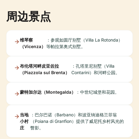
周边景点
维琴察
：参观如圆厅别墅（Villa La Rotonda）
（Vicenza）
等帕拉第奥式别墅。
布伦塔河畔皮亚佐拉
：孔塔里尼别墅（Villa
（Piazzola sul Brenta）
Contarini）和河畔公园。
蒙特加尔达（Montegalda）
：中世纪城堡和花园。
当地
：巴尔巴诺（Barbano）和波亚纳迪格兰菲翁
小村
（Poiana di Granfion）提供了威尼托乡村风光的
庄
瞥影。