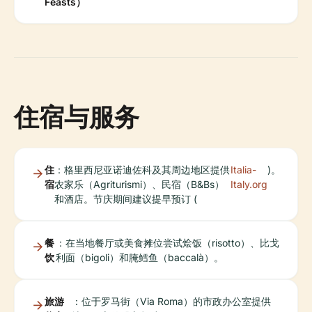
Feasts）
住宿与服务
住
：格里西尼亚诺迪佐科及其周边地区提供
Italia-
)。
宿
农家乐（Agriturismi）、民宿（B&Bs）
Italy.org
和酒店。节庆期间建议提早预订 (
餐
：在当地餐厅或美食摊位尝试烩饭（risotto）、比戈
饮
利面（bigoli）和腌鳕鱼（baccalà）。
旅游
：位于罗马街（Via Roma）的市政办公室提供