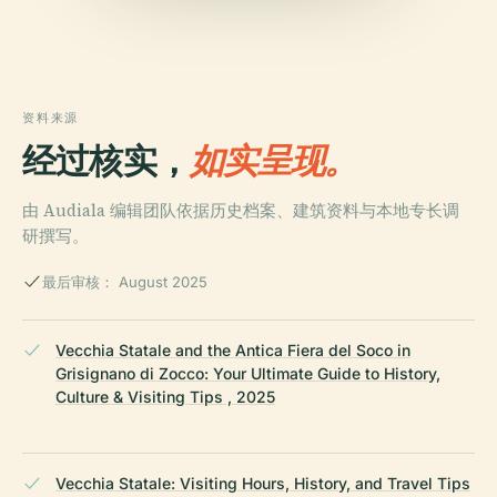
资料来源
经过核实，
如实呈现。
由 Audiala 编辑团队依据历史档案、建筑资料与本地专长调
研撰写。
最后审核： August 2025
Vecchia Statale and the Antica Fiera del Soco in
Grisignano di Zocco: Your Ultimate Guide to History,
Culture & Visiting Tips , 2025
Vecchia Statale: Visiting Hours, History, and Travel Tips