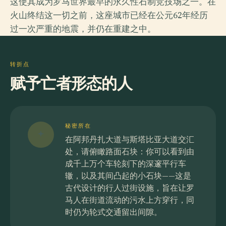
这使其成为罗马世界最早的永久性石制竞技场之一。在
火山终结这一切之前，这座城市已经在公元62年经历
过一次严重的地震，并仍在重建之中。
转折点
赋予亡者形态的人
秘密所在
在阿邦丹扎大道与斯塔比亚大道交汇
处，请俯瞰路面石块：你可以看到由
成千上万个车轮刻下的深邃平行车
辙，以及其间凸起的小石块——这是
古代设计的行人过街设施，旨在让罗
马人在街道流动的污水上方穿行，同
时仍为轮式交通留出间隙。