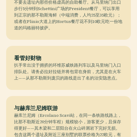
不要去遗址内那些价格虚高的自助餐厅。从马里纳门出口
步行5分钟到Schettini广场的President餐厅，可以享用
到正宗的那不勒斯海鲜（中端消费，人均25至35欧元）；
或者在Plinio大道上的Hortus餐厅花不到10欧元吃一份地
道的玛格丽特披萨。
看管好财物
扒手常出没于拥挤的环维苏威铁路列车以及马里纳门入口
排队处。请务必拉好拉链并将包背在身前，尤其是在火车
上——从那不勒斯到庞贝的路线是出了名的治安隐患点。
与赫库兰尼姆联游
赫库兰尼姆（Ercolano Scavi站，在同一条铁路线路上，
比那不勒斯近20分钟车程）规模较小，游客更少，且保存
得更好——其木梁和二层阳台在火山碎屑岩下完好无损。
包含这两个遗址及附近三座别墅的联票价格为22欧元，有