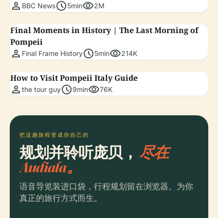
person
schedule
visibility
BBC News
5min
2M
Final Moments in History | The Last Morning of
Pompeii
person
schedule
visibility
Final Frame History
5min
214K
How to Visit Pompeii Italy Guide
person
schedule
visibility
the tour guy
9min
76K
把这趟旅程变成你自己的
规划并聆听庞贝，
尽在
Audiala。
语音导览装进口袋，行程规划留在浏览器。为你
真正的旅行方式而生。