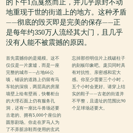
的下午1点戛然而止，并几乎原封不动
地重现于世的街道上的地方。这种矛盾
——彻底的毁灭即是完美的保存——正
是每年约350万人流经其大门，且几乎
没有人能不被震撼的原因。
首先震撼你的是规模。这不
忘掉那些明信片上残破柱子
仅仅是一片废墟，而是一座
的刻板印象吧。庞贝同时具
完整的城市——占地66公
有对抗性、亲密感和宏大
顷，铺设的道路上仍留有马
感。你至少需要三个小时，
车轮的深痕，两层高的房屋
五个小时会更好。请穿上结
墙壁上绘有壁画，快餐柜台
实的鞋子——古老的街道并
的大理石面上仍有服务孔
不平整，且遗址的范围比90
洞，还有一座比斗兽场还要
个足球场还要大。
古老的、拥有5,000个座位的
圆形剧场。你走在罗马人为
了不弄脏凉鞋而使用的玄武