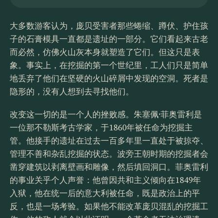
大多数游客认为，庞贝受害者那些蜷缩、蹲伏、护住孩
子的石膏模具一直都是遗址的一部分。它们看起来古老
而必然，仿佛火山灰本身就塑造了它们。但这只是表
象。事实上，在挖掘的第一个世纪里，工人们只是简单
地丢弃了他们在坚硬的火山碎屑中发现的空洞。死者是
隐形的，没有人想到去寻找他们。
改变这一切的是一个人的挫败感。朱塞佩·菲奥雷利是
一位那不勒斯考古学家，于1860年被任命为挖掘主
管。他接手的遗址在过去一百多年里一直处于被掠夺、
管理不善和杂乱挖掘的状态。波旁王朝时期的挖掘者会
凿穿建筑以剥离壁画和雕像，然后填回洞口。菲奥雷利
的事业关乎个人声誉：他曾因共和主义倾向在1849年
入狱，他在统一后的意大利被任命，既是政治上的平
反，也是一场考验。如果他不能改革庞贝混乱的挖掘工