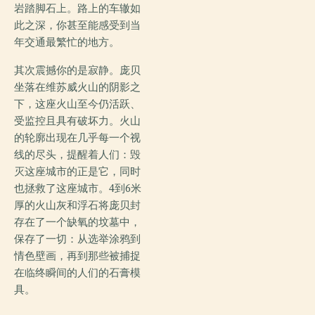
岩踏脚石上。路上的车辙如
此之深，你甚至能感受到当
年交通最繁忙的地方。
其次震撼你的是寂静。庞贝
坐落在维苏威火山的阴影之
下，这座火山至今仍活跃、
受监控且具有破坏力。火山
的轮廓出现在几乎每一个视
线的尽头，提醒着人们：毁
灭这座城市的正是它，同时
也拯救了这座城市。4到6米
厚的火山灰和浮石将庞贝封
存在了一个缺氧的坟墓中，
保存了一切：从选举涂鸦到
情色壁画，再到那些被捕捉
在临终瞬间的人们的石膏模
具。