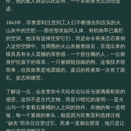
作，他的敌人就会以此证明，一个革命者无法治理遗
迹。
1863年，菲奥雷利注意到工人们不断撞击到压实的火
山灰中的空腔——那些形状如同人体、有机物早已腐烂
的空洞。他没有选择挖穿它们，而是命令将液态石膏倒
入这些空隙中。当周围的火山灰被凿除后，呈现出来的
模具具有令人震撼的亲密感：一个捂住嘴的人，一位俯
身护住孩子的母亲，一只被锁链扭曲的狗。这项技术很
简单，但其效果是地震级的。庞贝的死者第一次有了面
孔、姿态和痛苦。
了解这一点，会改变你今天站在论坛谷仓玻璃展柜前的
感受。这些不是古代文物，而是19世纪的发明——是火
山与一个拿着石膏桶的人之间的协作。衣物的每一道褶
皱，每一个紧握的拳头，都是因为菲奥雷利选择注视
“缺失”而非仅仅穿过它。死者一直都在那里，他只是让
他们变得清晰可见。