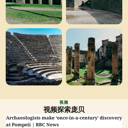
视频
视频探索庞贝
Archaeologists make ‘once-in-a-century’ discovery
at Pompeii | BBC News