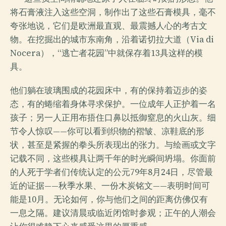
将石膏液注入这些空洞，制作出了这些石膏模具，毫不
夸张地说，它们是欧洲最直观、最震撼人心的考古文
物。在挖掘出的城市东南角，沿着诺切拉大道（Via di
Nocera），“逃亡者花园”中就保存着13具这样的模
具。
他们躺在玻璃围成的花园床中，有的保持着迈步的姿
态，有的蜷缩着身体寻求保护。一位成年人正护着一名
孩子；另一人正用布捂住口鼻以抵御窒息的火山灰。细
节令人惊叹——你可以看到织物的褶皱、凉鞋底的形
状，甚至是紧握的拳头所表现出的张力。与绘画或文字
记载不同，这些模具让两千年的时光瞬间坍塌。你面前
的人死于学者们传统认定的公元79年8月24日，尽管最
近的证据——秋季水果、一份木炭铭文——表明时间可
能是10月。无论如何，你与他们之间的距离仿佛仅有
一息之隔。建议清晨或临近闭馆时参观；正午的人潮会