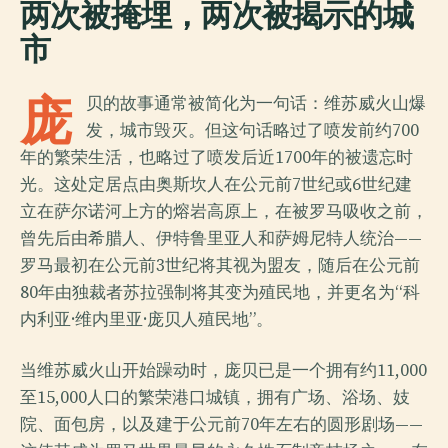
两次被掩埋，两次被揭示的城
市
庞
贝的故事通常被简化为一句话：维苏威火山爆
发，城市毁灭。但这句话略过了喷发前约700
年的繁荣生活，也略过了喷发后近1700年的被遗忘时
光。这处定居点由奥斯坎人在公元前7世纪或6世纪建
立在萨尔诺河上方的熔岩高原上，在被罗马吸收之前，
曾先后由希腊人、伊特鲁里亚人和萨姆尼特人统治——
罗马最初在公元前3世纪将其视为盟友，随后在公元前
80年由独裁者苏拉强制将其变为殖民地，并更名为“科
内利亚·维内里亚·庞贝人殖民地”。
当维苏威火山开始躁动时，庞贝已是一个拥有约11,000
至15,000人口的繁荣港口城镇，拥有广场、浴场、妓
院、面包房，以及建于公元前70年左右的圆形剧场——