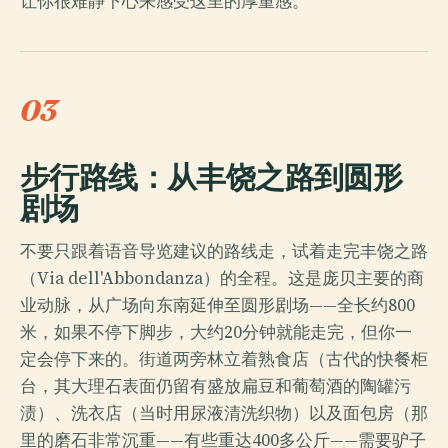
让你很难静下心来感受这里的厚重感。
03
步行路线：从丰饶之路到圆形
剧场
不要只跟着语音导览建议的路线走，试着走完丰饶之路
（Via dell'Abbondanza）的全程。这是庞贝主要的商
业动脉，从广场向东南延伸至圆形剧场——全长约800
米，如果不停下脚步，大约20分钟就能走完，但你一
定会停下来的。街道两旁林立着熟食店（古代的快餐柜
台，其大理石表面仍留有盛放扁豆和葡萄酒的陶罐污
渍）、洗衣店（当时用尿液清洗织物）以及面包房（那
里的磨石非常沉重——有些重达400多公斤——需要驴子