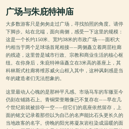
广场与朱庇特神庙
大多数游客只是匆匆走过广场，寻找拍照的角度。请停
下脚步。站在北端，面向南侧，感受一下这里的规模：
这是一个长约150米、宽约38米的市政广场——面积大
约相当于两个足球场首尾相接——两侧矗立着两层柱廊
的残迹，这里曾是城市行政、宗教和商业生活的核心枢
纽。在你身后，朱庇特神庙矗立在3米高的基座上，其
科林斯式柱廊将维苏威火山框入其中，这种讽刺感是当
年的建造者们无法想象的。
这里最动人心魄的是那种平凡感。市场马车的车辙至今
仍刻在铺路石上。青铜荣誉雕像已不复存在——早在几
个世纪前就被掠夺一空——但它们的底座依然留存，上
面的铭文记录着那些以为自己的名声能比石头更长久的
当地政客的名字。傍晚的阳光将凝灰岩柱染成温暖的面