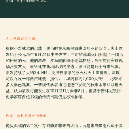
大山开口说话之日
根据小普林尼的记载，他当时在米塞努姆眺望那不勒斯湾，火山喷
发始于公元79年8月24日中午左右，当时维苏威火山升起了一团形
如松树的云。他的叔叔，罗马舰队司令老普林尼，驾船前往灾难现
场营救友人，最终死在斯塔比埃的岸边，很可能是死于有毒气体。
喷发持续了大约24小时，庞贝被厚厚的浮石和火山灰掩埋，深度
足以吞没一栋两层建筑。据估计，城内有约2,000人丧生，尽管许
多人早已逃离。一些现代学者通过遗迹中发现的秋季水果和取暖火
盆，认为喷发可能发生在10月或11月而非8月，但基于普林尼致历
史学家塔西佗书信的传统日期仍是标准参考。
坍塌、危机与漫长的营救
庞贝面临的第二次生存威胁并非来自火山，而是来自降雨和疏于管