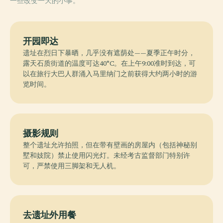
一些改变一天的小事。
开园即达
遗址在烈日下暴晒，几乎没有遮荫处——夏季正午时分，
露天石质街道的温度可达40°C。在上午9:00准时到达，可
以在旅行大巴人群涌入马里纳门之前获得大约两小时的游
览时间。
摄影规则
整个遗址允许拍照，但在带有壁画的房屋内（包括神秘别
墅和妓院）禁止使用闪光灯。未经考古监督部门特别许
可，严禁使用三脚架和无人机。
去遗址外用餐