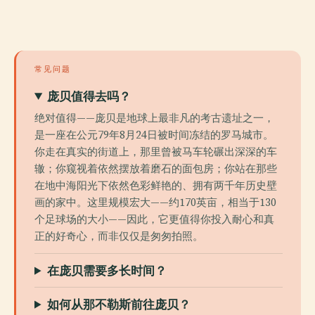
常见问题
庞贝值得去吗？
绝对值得——庞贝是地球上最非凡的考古遗址之一，
是一座在公元79年8月24日被时间冻结的罗马城市。
你走在真实的街道上，那里曾被马车轮碾出深深的车
辙；你窥视着依然摆放着磨石的面包房；你站在那些
在地中海阳光下依然色彩鲜艳的、拥有两千年历史壁
画的家中。这里规模宏大——约170英亩，相当于130
个足球场的大小——因此，它更值得你投入耐心和真
正的好奇心，而非仅仅是匆匆拍照。
在庞贝需要多长时间？
如何从那不勒斯前往庞贝？