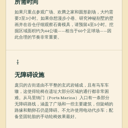
所需时间
如果只重点参观广场、欢腾之家和圆形剧场，大约需
要2至3小时。如果你想漫步小巷、研究神秘别墅的壁
画并在谷仓仔细观察石膏模具，请预留4至5小时。挖
掘区域面积约为44公顷——相当于60个足球场——因
此合理的节奏非常重要。
无障碍设施
庞贝的古街道由不平整的玄武岩铺成，且有马车车
辙，这使得轮椅在遗址大部分区域的通行都非常困
难。从马里纳门（Porta Marina）入口有一条部分
无障碍路线，涵盖了广场和一些主要建筑，但陡峭的
路缘和鹅卵石仍是障碍。不允许使用电动代步车；配
备坚固轮胎的手动轮椅效果最好。