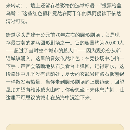
来转动）。墙上还留存着彩绘的选举标语：“投票给盖
乌斯！”这些红色颜料竟然在两千年的风雨侵蚀下依然
清晰可见。
街道尽头是建于公元前70年左右的圆形剧场，它是现
存最古老的罗马圆形剧场之一。它的容量约为20,000人
——超过了当时整个城市的总人口——因为观众会从邻
近城镇涌入。这里的音效依然出色：在竞技场中心拍一
下手，声音会清晰地从石质看台上弹回。记得带水。这
段路途中几乎没有遮荫处，夏天的玄武岩铺路石像煎锅
一样散发着热量。当你走到圆形剧场的上层边缘，回望
屋顶并望向维苏威火山时，你会想坐下来休息片刻，让
这座不可思议的城市在脑海中沉淀下来。