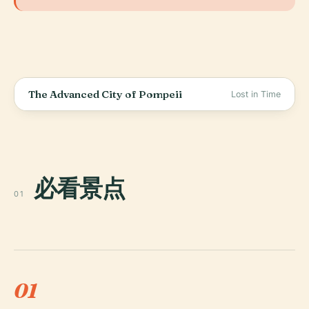
The Advanced City of Pompeii
Lost in Time
必看景点
01
01