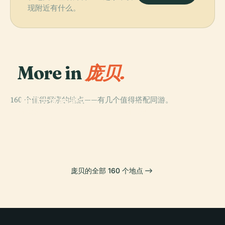
现附近有什么。
More in
庞贝.
PLACE
160 个值得探索的地点——有几个值得搭配同游。
庞贝古城的考古
PLACE
发掘
庞贝
PLACE
PLACE
龐貝競技場
伊希斯神庙
庞贝的全部 160 个地点