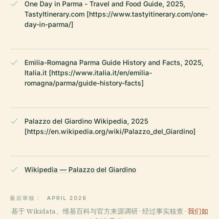
One Day in Parma - Travel and Food Guide, 2025,
TastyItinerary.com [https://www.tastyitinerary.com/one-
day-in-parma/]
Emilia-Romagna Parma Guide History and Facts, 2025,
Italia.it [https://www.italia.it/en/emilia-
romagna/parma/guide-history-facts]
Palazzo del Giardino Wikipedia, 2025
[https://en.wikipedia.org/wiki/Palazzo_del_Giardino]
Wikipedia — Palazzo del Giardino
最后审核：
APRIL 2026
基于 Wikidata、维基百科与官方来源调研 · 经过事实核查 ·
我们如