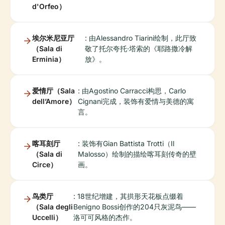
d'Orfeo）
埃尔米尼亚厅
: 由Alessandro Tiarini绘制，此厅致
（Sala di
敬了托尔夸托·塔索的《耶路撒冷解
Erminia）
放》。
爱情厅（Sala
: 由Agostino Carracci构思，Carlo
dell’Amore）
Cignani完成，装饰有爱情与美德的寓
言。
喀耳刻厅
: 装饰有Gian Battista Trotti（Il
（Sala di
Malosso）绘制的描绘喀耳刻传奇的壁
Circe）
画。
鸟类厅
: 18世纪增建，其拱形天花板点缀着
（Sala degli
Benigno Bossi创作的204只灰泥鸟——
Uccelli）
洛可可风格的杰作。