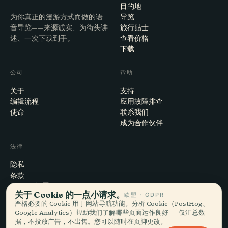
目的地
为你真正的漫游方式而做的语
导览
音导览——来源诚实、为街头讲
旅行贴士
述、一次下载到手。
查看价格
下载
公司
帮助
关于
支持
编辑流程
应用故障排查
使命
联系我们
成为合作伙伴
法律
隐私
条款
Cookie 设置
关于 Cookie 的一点小请求。
欧盟 · GDPR
注销账户
严格必要的 Cookie 用于网站导航功能。分析 Cookie（PostHog、
Google Analytics）帮助我们了解哪些页面运作良好——仅汇总数
据，不投放广告，不出售。您可以随时在页脚更改。