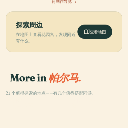
何制作导览 →
探索周边
查看地图
在地图上查看花园宫，发现附近
有什么。
More in
帕尔马.
21 个值得探索的地点——有几个值得搭配同游。
PLACE
PLACE
PLACE
恩尼奥·塔尔迪尼
帕尔马主教座堂
帕尔马洗礼堂
PLACE
皮洛塔宫
球场